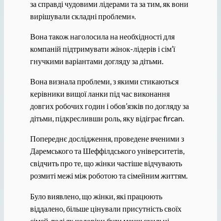
за справді чудовими лідерами та за тим, як вони
вирішували складні проблеми».
Вона також наголосила на необхідності для
компаній підтримувати жінок-лідерів і сім’ї
гнучкими варіантами догляду за дітьми.
Вона визнала проблеми, з якими стикаються
керівники вищої ланки під час виконання
довгих робочих годин і обов’язків по догляду за
дітьми, підкресливши роль, яку відіграє fircan.
Попереднє дослідження, проведене вченими з
Даремського та Шеффілдського університетів,
свідчить про те, що жінки частіше відчувають
розмиті межі між роботою та сімейним життям.
Було виявлено, що жінки, які працюють
віддалено, більше цінували присутність своїх
сімей, тоді як чоловіки були менш схильні