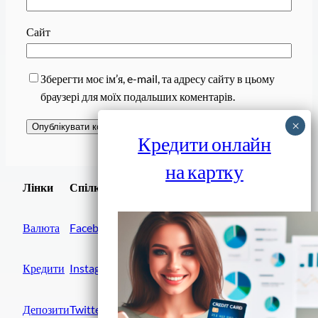
Сайт
Зберегти моє ім’я, e-mail, та адресу сайту в цьому
браузері для моїх подальших коментарів.
Кредити онлайн
на картку
Завантажити
Лінки
Спілки
Android додаток
Валюта
Facebook
Кредити
Instagram
Депозити
Twitter