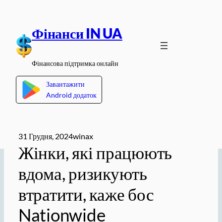
Перейти
до
Фінанси IN UA
вмісту
Фінансова підтримка онлайн
Завантажити
Android додаток
31 Грудня, 2024
winax
Жінки, які працюють
вдома, ризикують
втратити, каже бос
Nationwide