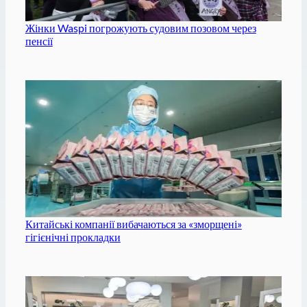
Жінки Waspi погрожують судовим позовом через
пенсії
Китайські компанії вибачаються за «зморщені»
гігієнічні прокладки