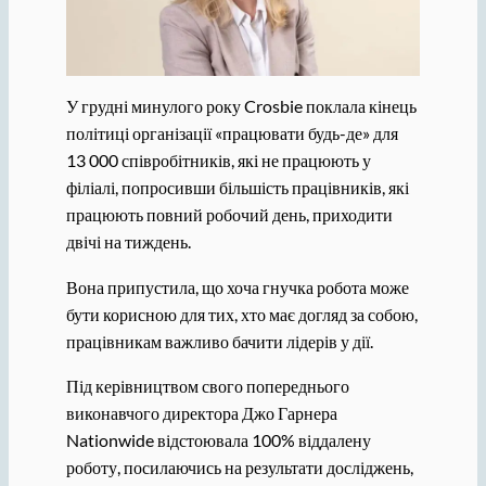
У грудні минулого року Crosbie поклала кінець
політиці організації «працювати будь-де» для
13 000 співробітників, які не працюють у
філіалі, попросивши більшість працівників, які
працюють повний робочий день, приходити
двічі на тиждень.
Вона припустила, що хоча гнучка робота може
бути корисною для тих, хто має догляд за собою,
працівникам важливо бачити лідерів у дії.
Під керівництвом свого попереднього
виконавчого директора Джо Гарнера
Nationwide відстоювала 100% віддалену
роботу, посилаючись на результати досліджень,