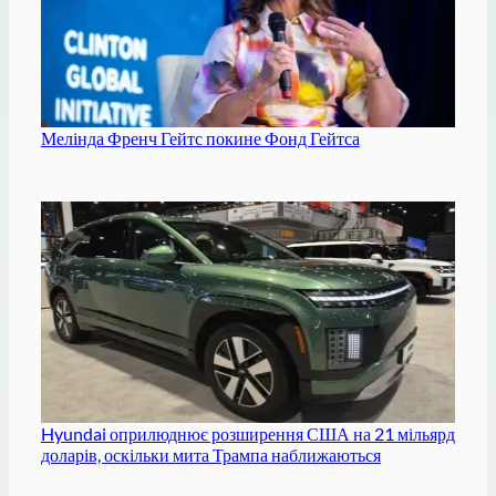
Мелінда Френч Гейтс покине Фонд Гейтса
Hyundai оприлюднює розширення США на 21 мільярд
доларів, оскільки мита Трампа наближаються