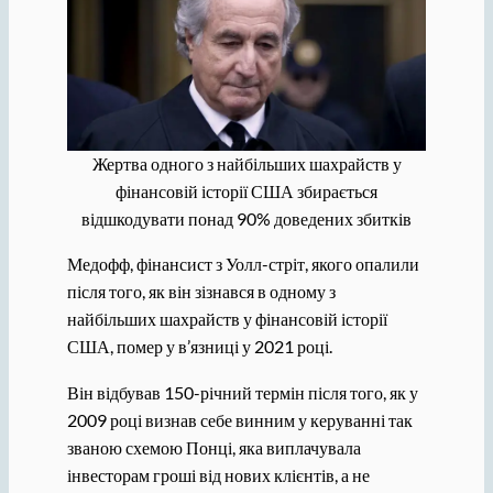
Жертва одного з найбільших шахрайств у
фінансовій історії США збирається
відшкодувати понад 90% доведених збитків
Медофф, фінансист з Уолл-стріт, якого опалили
після того, як він зізнався в одному з
найбільших шахрайств у фінансовій історії
США, помер у в’язниці у 2021 році.
Він відбував 150-річний термін після того, як у
2009 році визнав себе винним у керуванні так
званою схемою Понці, яка виплачувала
інвесторам гроші від нових клієнтів, а не