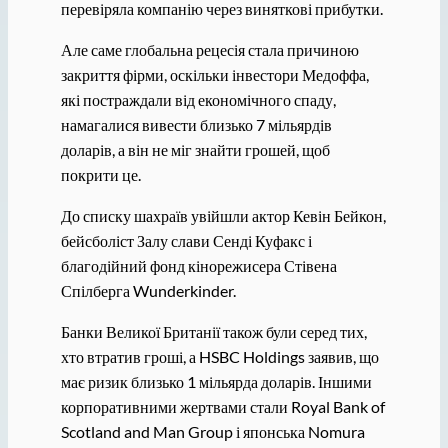
перевіряла компанію через виняткові прибутки.
Але саме глобальна рецесія стала причиною
закриття фірми, оскільки інвестори Медоффа,
які постраждали від економічного спаду,
намагалися вивести близько 7 мільярдів
доларів, а він не міг знайти грошей, щоб
покрити це.
До списку шахраїв увійшли актор Кевін Бейкон,
бейсболіст Залу слави Сенді Куфакс і
благодійний фонд кінорежисера Стівена
Спілберга Wunderkinder.
Банки Великої Британії також були серед тих,
хто втратив гроші, а HSBC Holdings заявив, що
має ризик близько 1 мільярда доларів. Іншими
корпоративними жертвами стали Royal Bank of
Scotland and Man Group і японська Nomura