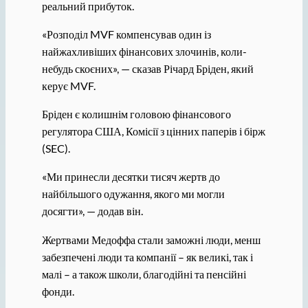
реальний прибуток.
«Розподіл MVF компенсував один із
найжахливіших фінансових злочинів, коли-
небудь скоєних», — сказав Річард Бріден, який
керує MVF.
Бріден є колишнім головою фінансового
регулятора США, Комісії з цінних паперів і бірж
(SEC).
«Ми принесли десятки тисяч жертв до
найбільшого одужання, якого ми могли
досягти», — додав він.
Жертвами Медоффа стали заможні люди, менш
забезпечені люди та компанії – як великі, так і
малі – а також школи, благодійні та пенсійні
фонди.