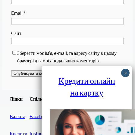
Email
*
Сайт
Зберегти моє ім’я, e-mail, та адресу сайту в цьому
браузері для моїх подальших коментарів.
Кредити онлайн
на картку
Завантажити
Лінки
Спілки
Android додаток
Валюта
Facebook
Кредити
Instagram