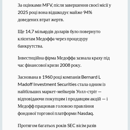
За оцінками MFV, після завершення своєї місії у
2025 році вона відшкодує майже 94%
доведених втрат жертв.
Ще 14,7 мільярдів доларів було повернуто
клієнтам Медоффа через процедуру
банкрутства.
Інвестиційна фірма Медоффа зазнала краху під
час фінансової кризи 2008 року.
Заснована в 1960 році компанія Bernard L
Madoff Investment Securities стала одним із
найбільших маркет-мейкерів Уолл-стріт —
відповідаючи покупцям і продавцям акцій — і
Медофф працював головою правління
фондової торгової платформи Nasdaq.
Протягом багатьох років SEC вісім разів