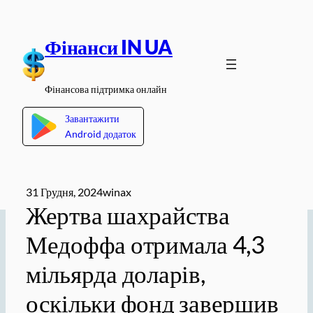
Перейти
до
Фінанси IN UA
вмісту
Фінансова підтримка онлайн
Завантажити
Android додаток
31 Грудня, 2024
winax
Жертва шахрайства
Медоффа отримала 4,3
мільярда доларів,
оскільки фонд завершив