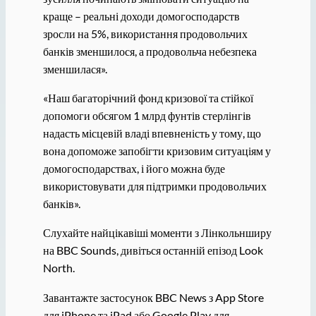
краще – реальні доходи домогосподарств
зросли на 5%, використання продовольчих
банків зменшилося, а продовольча небезпека
зменшилася».
«Наш багаторічний фонд кризової та стійкої
допомоги обсягом 1 млрд фунтів стерлінгів
надасть місцевій владі впевненість у тому, що
вона допоможе запобігти кризовим ситуаціям у
домогосподарствах, і його можна буде
використовувати для підтримки продовольчих
банків».
Слухайте найцікавіші моменти з Лінкольнширу
на BBC Sounds, дивіться останній епізод Look
North.
Завантажте застосунок BBC News з App Store
для iPhone та iPad або Google Play для