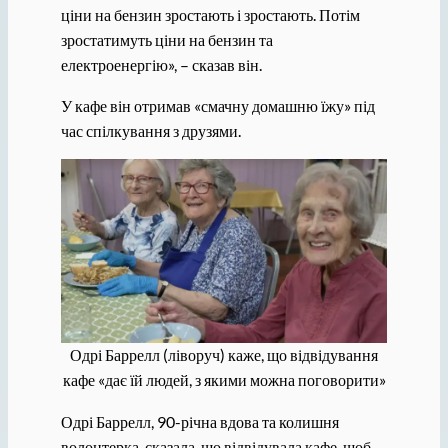
ціни на бензин зростають і зростають. Потім
зростатимуть ціни на бензин та
електроенергію», – сказав він.
У кафе він отримав «смачну домашню їжу» під
час спілкування з друзями.
Одрі Баррелл (ліворуч) каже, що відвідування
кафе «дає їй людей, з якими можна поговорити»
Одрі Баррелл, 90-річна вдова та колишня
волонтерка, сказала, що відвідувала кафе, щоб