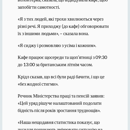
запобігти самотності.
«Я з тих людей, які трохи хвилюються через
різні речі. Я приходжу (до кафе) обговорювати
їх з іншими людьми», – сказала вона.
«Я сиджу і розмовляю з усіма і кожним».
Кафе працює щосереди та щоп’ятниці з 09:30
до 13:00 за британським літнім часом.
Крідл сказав, що всі були раді бачити, і що це
«без жодної стигми».
Речник Міністерства праці та пенсій заявив:
«Цей уряд рішуче налаштований подолати
бідність після років зростання труднощів».
«Наша нещодавня статистика показує, що
зусилля починають змінювати ситуацію на