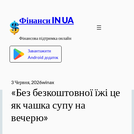
Перейти
до
Фінанси IN UA
вмісту
Фінансова підтримка онлайн
Завантажити
Android додаток
3 Червня, 2026
winax
«Без безкоштовної їжі це
як чашка супу на
вечерю»