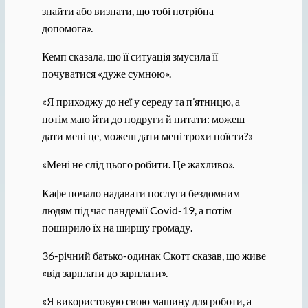
знайти або визнати, що тобі потрібна
допомога».
Кемп сказала, що її ситуація змусила її
почуватися «дуже сумною».
«Я приходжу до неї у середу та п’ятницю, а
потім маю йти до подруги й питати: можеш
дати мені це, можеш дати мені трохи поїсти?»
«Мені не слід цього робити. Це жахливо».
Кафе почало надавати послуги бездомним
людям під час пандемії Covid-19, а потім
поширило їх на ширшу громаду.
36-річний батько-одинак ​​Скотт сказав, що живе
«від зарплати до зарплати».
«Я використовую свою машину для роботи, а