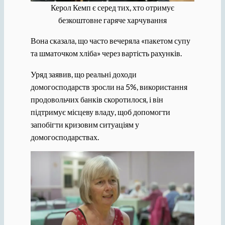
Керол Кемп є серед тих, хто отримує
безкоштовне гаряче харчування
Вона сказала, що часто вечеряла «пакетом супу
та шматочком хліба» через вартість рахунків.
Уряд заявив, що реальні доходи
домогосподарств зросли на 5%, використання
продовольчих банків скоротилося, і він
підтримує місцеву владу, щоб допомогти
запобігти кризовим ситуаціям у
домогосподарствах.