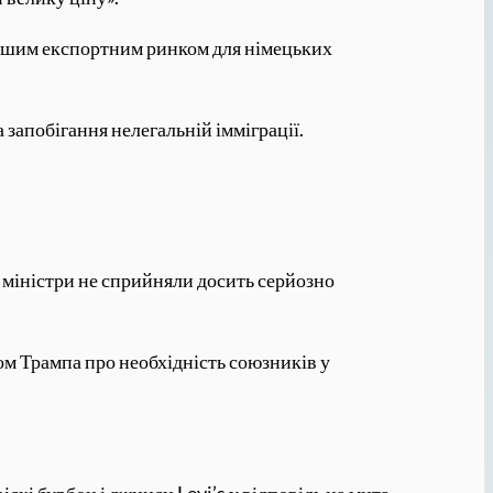
ьшим експортним ринком для німецьких
 запобігання нелегальній імміграції.
к міністри не сприйняли досить серйозно
ом Трампа про необхідність союзників у
скі бурбон і джинси Levi’s у відповідь на мита