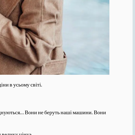
ни в усьому світі.
б’єднуються… Вони не беруть наші машини. Вони
 велику ціну».