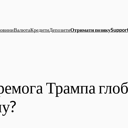
овини
Валюта
Кредити
Депозити
Отримати позику
Support
ремога Трампа гло
ну?