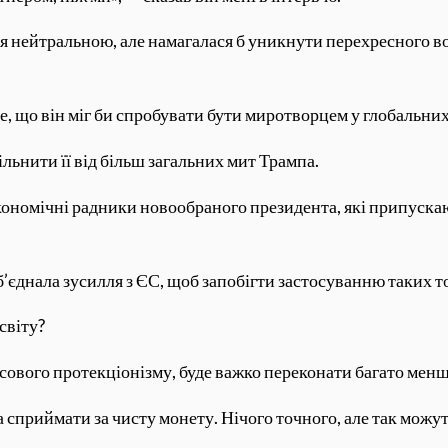
я нейтральною, але намагалася б уникнути перехресного в
е, що він міг би спробувати бути миротворцем у глобальних
льнити її від більш загальних мит Трампа.
кономічні радники новообраного президента, які припуск
об’єднала зусилля з ЄС, щоб запобігти застосуванню таких 
світу?
сового протекціонізму, буде важко переконати багато менш
 сприймати за чисту монету. Нічого точного, але так можут