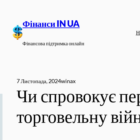
Перейти
до
Фінанси IN UA
вмісту
Н
Фінансова підтримка онлайн
7 Листопада, 2024
winax
Чи спровокує пе
торговельну вій