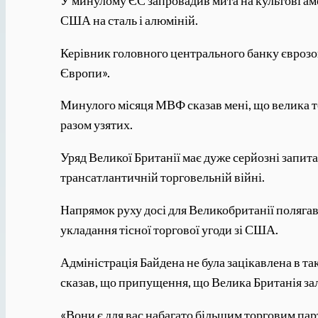
США на сталь і алюміній.
Керівник головного центрального банку єврозони
Європи».
Минулого місяця МВФ сказав мені, що велика то
разом узятих.
Уряд Великої Британії має дуже серйозні запита
трансатлантичній торговельній війні.
Напрямок руху досі для Великобританії полягав
укладання тісної торгової угоди зі США.
Адміністрація Байдена не була зацікавлена ​​в
сказав, що припущення, що Велика Британія за
«Вони є для вас набагато більшим торговим парт