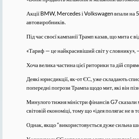
Акції BMW, Mercedes і Volkswagen впали на 5
автовиробників.
Під час своєї кампанії Трамп казав, що мита є 
«Тариф — це найкрасивіший світ у словнику», — 
Хоча велика частина цієї риторики та дій спрям
Деякі юрисдикції, як-от ЄС, уже складають спи
попередні погрози Трампа щодо мит, які він пі
Минулого тижня міністри фінансів G7 сказали 
світовій економіці, тому що «ідея полягає не в 
Однак, якщо “використовується дуже сильна ши
У минулому ЄС запровадив мита на культові амер