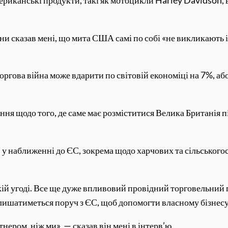
 сказав мені, що мита США самі по собі «не викликають інф
ргова війна може вдарити по світовій економіці на 7%, аб
ння щодо того, де саме має розміститися Велика Британія пі
 у наближенні до ЄС, зокрема щодо харчових та сільського
 такій угоді. Все ще дуже впливовий провідний торговельни
лишатиметься поруч з ЄС, щоб допомогти власному бізнесу,
нером, ніж ми», — сказав він мені в інтерв’ю.