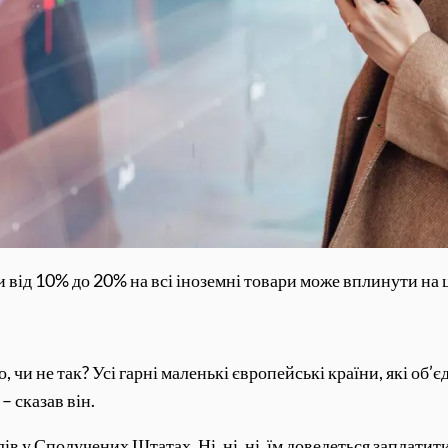
від 10% до 20% на всі іноземні товари може вплинути на ці
, чи не так? Усі гарні маленькі європейські країни, які о
– сказав він.
 у Сполучених Штатах. Ні, ні, ні, їм доведеться заплатити