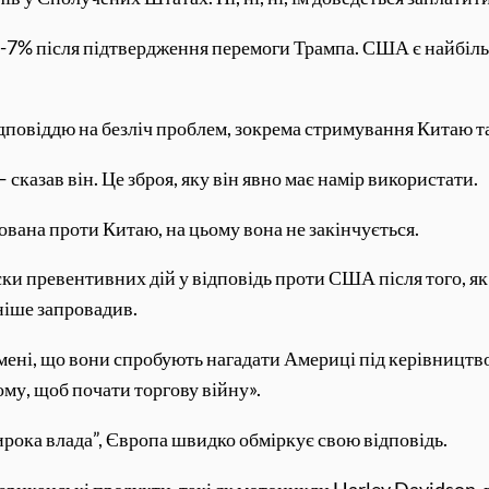
-7% після підтвердження перемоги Трампа. США є найбіл
відповіддю на безліч проблем, зокрема стримування Китаю та
сказав він. Це зброя, яку він явно має намір використати.
ована проти Китаю, на цьому вона не закінчується.
ски превентивних дій у відповідь проти США після того, я
зніше запровадив.
мені, що вони спробують нагадати Америці під керівництв
тому, щоб почати торгову війну».
рока влада”, Європа швидко обміркує свою відповідь.
иканські продукти, такі як мотоцикли Harley Davidson, ві