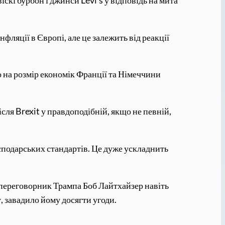
ляції в Європі, але це залежить від реакції
о на розмір економік Франції та Німеччини
сля Brexit у правдоподібній, якщо не певній,
сподарських стандартів. Це дуже ускладнить
й переговорник Трампа Боб Лайтхайзер навіть
 завадило йому досягти угоди.