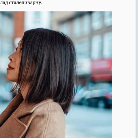
клад сталеливарну.