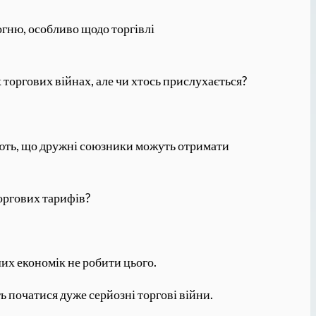
огню, особливо щодо торгівлі
 торгових війнах, але чи хтось прислухається?
ають, що дружні союзники можуть отримати
торгових тарифів?
их економік не робити цього.
ь початися дуже серйозні торгові війни.