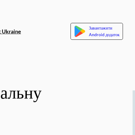
Завантажити
 Ukraine
Android додаток
бальну