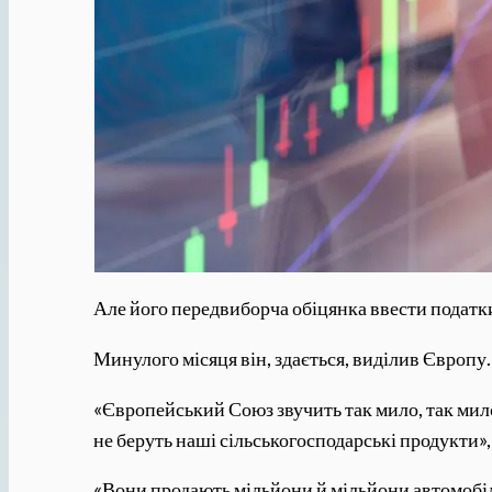
Але його передвиборча обіцянка ввести податки 
Минулого місяця він, здається, виділив Європу.
«Європейський Союз звучить так мило, так мило
не беруть наші сільськогосподарські продукти», 
«Вони продають мільйони й мільйони автомобілів