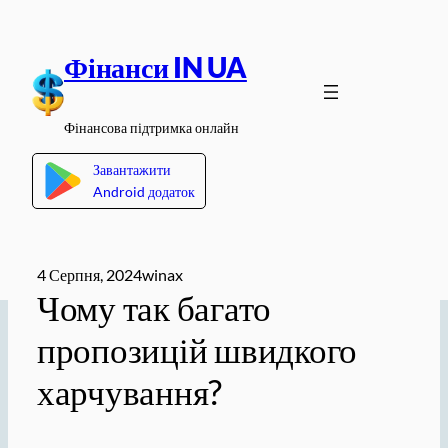
Перейти
до
Фінанси IN UA
вмісту
Фінансова підтримка онлайн
Завантажити
Android додаток
4 Серпня, 2024
winax
Чому так багато
пропозицій швидкого
харчування?