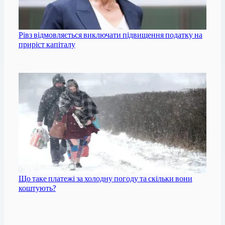
Рівз відмовляється виключати підвищення податку на
приріст капіталу
Що таке платежі за холодну погоду та скільки вони
коштують?