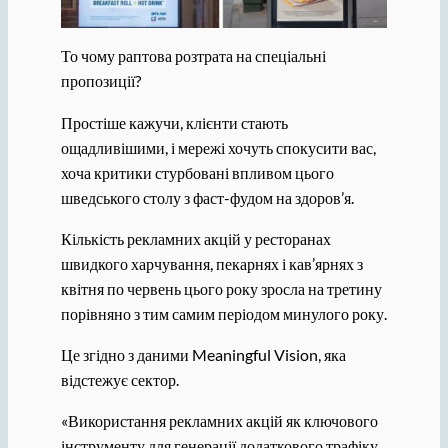
То чому раптова розтрата на спеціальні
пропозиції?
Простіше кажучи, клієнти стають
ощадливішими, і мережі хочуть спокусити вас,
хоча критики стурбовані впливом цього
шведського столу з фаст-фудом на здоров’я.
Кількість рекламних акцій у ресторанах
швидкого харчування, пекарнях і кав’ярнях з
квітня по червень цього року зросла на третину
порівняно з тим самим періодом минулого року.
Це згідно з даними Meaningful Vision, яка
відстежує сектор.
«Використання рекламних акцій як ключового
інструменту для генерації додаткового трафіку