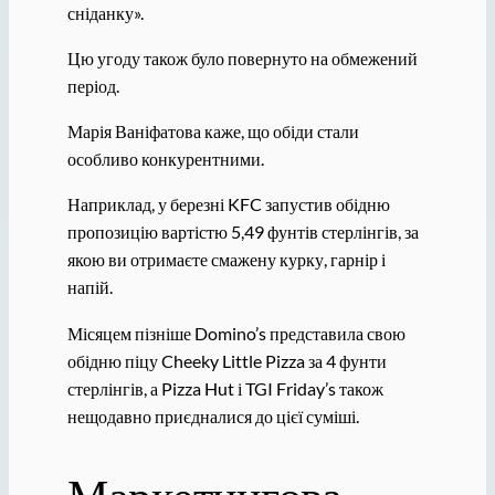
сніданку».
Цю угоду також було повернуто на обмежений
період.
Марія Ваніфатова каже, що обіди стали
особливо конкурентними.
Наприклад, у березні KFC запустив обідню
пропозицію вартістю 5,49 фунтів стерлінгів, за
якою ви отримаєте смажену курку, гарнір і
напій.
Місяцем пізніше Domino’s представила свою
обідню піцу Cheeky Little Pizza за 4 фунти
стерлінгів, а Pizza Hut і TGI Friday’s також
нещодавно приєдналися до цієї суміші.