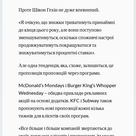
Проте Шівон Гехін не дуже впевнений.
«Я очікую, що знижки триватимуть принаймні
до кінця цього року, але вони поступово
зменшуватимуться, оскільки споживчі настрої
продовжуватимуть покращуватися та
знижуватимуться процентні ставки».
Але одна тенденція, яка, схоже, залишиться, це
пропозиція пропозицій через програми.
McDonald’s Mondays і Burger King’s Whopper
Wednesday – обидва приклади рекламних
акцій на основі додатків. KFC і Subway також
пропонують нові пропозиції кожні кілька
тижнів для клієнтів своїх програм.
«Все більше і більше компаній звертаються до
своїх лояльних клієнтів і пропонують їм угоди,