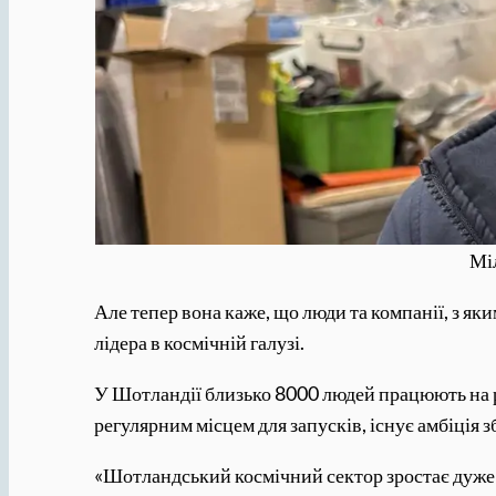
Міл
Але тепер вона каже, що люди та компанії, з як
лідера в космічній галузі.
У Шотландії близько 8000 людей працюють на р
регулярним місцем для запусків, існує амбіція 
«Шотландський космічний сектор зростає дуже 