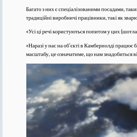
Багато з них є спеціалізованими посадами, таки
традиційні виробничі працівники, такі як звар
«Усі ці речі користуються попитом у цих (шотл
«Наразі у нас на об’єкті в Камбернолді працює
масштабу, це означатиме, що нам знадобиться ві