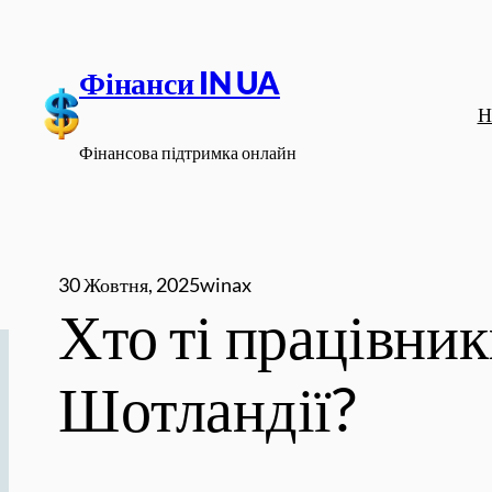
Перейти
до
Фінанси IN UA
вмісту
Н
Фінансова підтримка онлайн
30 Жовтня, 2025
winax
Хто ті працівник
Шотландії?