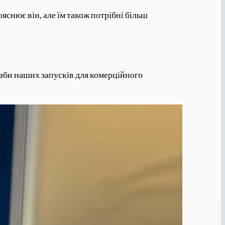
яснює він, але їм також потрібні більш
таби наших запусків для комерційного