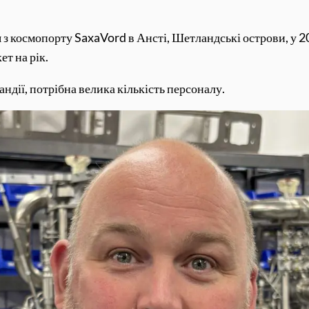
 з космопорту SaxaVord в Ансті, Шетландські острови, у 2
ет на рік.
андії, потрібна велика кількість персоналу.