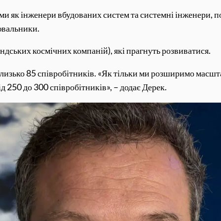
ми як інженери вбудованих систем та системні інженери, по
ювальники.
андських космічних компаній), які прагнуть розвиватися.
 близько 85 співробітників. «Як тільки ми розширимо масш
д 250 до 300 співробітників», – додає Дерек.