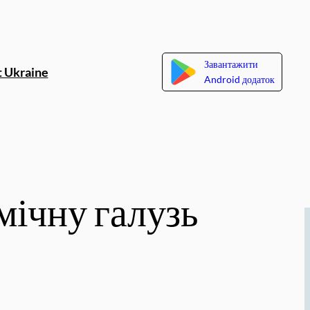
Завантажити
 Ukraine
Android додаток
смічну галузь