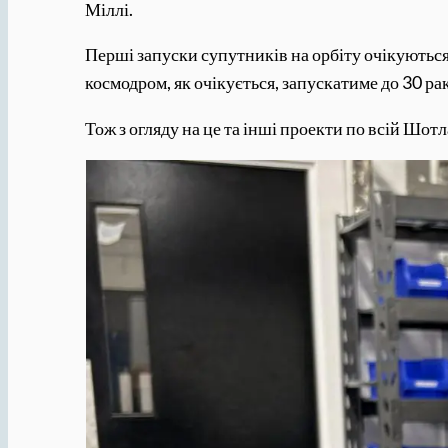
Міллі.
Перші запуски супутників на орбіту очікуються
космодром, як очікується, запускатиме до 30 рак
Тож з огляду на це та інші проекти по всій Шотл