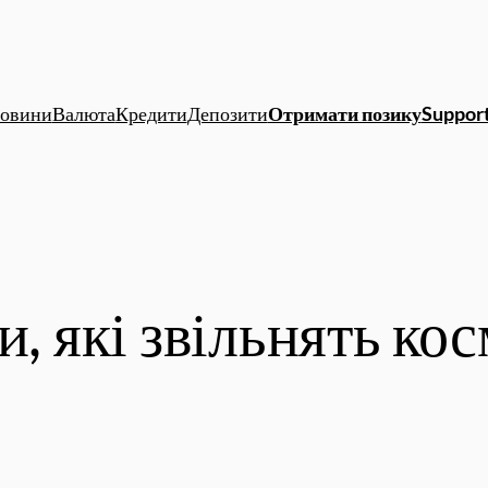
овини
Валюта
Кредити
Депозити
Отримати позику
Support
и, які звільнять ко