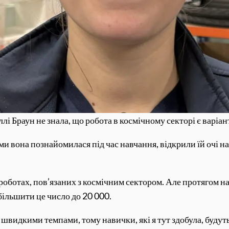
лі Браун не знала, що робота в космічному секторі є варіа
ими вона познайомилася під час навчання, відкрили їй очі н
оботах, пов’язаних з космічним сектором. Але протягом на
збільшити це число до 20 000.
швидкими темпами, тому навички, які я тут здобула, будут