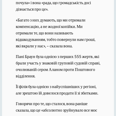
почула» і вона «рада, що громадськість досі
дізнається про це».
«Багато з них думають, що ми отримали
компенсацію, а не жодної копійки. Ми
отримали те, що вони називають
відшкодуванням, тобто повернули нам гроші,
які вкрали у нас», – сказала вона.
Пані Браун була однією з перших 555 жертв, які
брали участь у знаковій груповій судовій справі,
очолюваній сером Аланом проти Поштового
відділення.
Її філія була однією з найуспішніших у регіоні,
але зрештою їй довелося продати її зі збитками.
Говорячи про те, що сталося, вона раніше
сказала, що це «абсолютно зруйнувало все моє