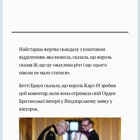
Найстарша жертва скандалу з поштовим
відділенням, яка вижила, сказала, що король
сказав їй, що це «жахлива річ» і що «цього
ніколи не мало статися».
Бетті Браун сказала, що король Карл III зробив
цей коментар, коли вона отримала свій Орден
Британської імперії у Віндзорському замку у
вівторок.