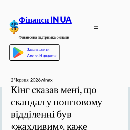
Перейти
до
Фінанси IN UA
вмісту
Фінансова підтримка онлайн
Завантажити
Android додаток
2 Червня, 2026
winax
Кінг сказав мені, що
скандал у поштовому
відділенні був
«жахливим», каже