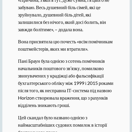
забуваю. Весь душевний біль сімей, які це
зруйнувало, душевний біль дітей, які
залишилися без нічого, який досі болить, він
завжди болітиме», – додала вона.
Вона присвятила цю почесть «всім помічникам
поштмейстерів, яких ми втратили».
Пані Браун була однією з сотень помічників
начальників поштового зв’язку, помилково
звинувачених у крадіжці або фальсифікації
бухгалтерського обліку між 1999 і 2015 роками
після того, як несправна ІТ-система під назвою
Horizon створювала враження, що з рахунків
відділень зникають гроші.
Цей скандал було названо однією з
наймасштабніших судових помилок в історії