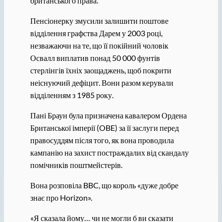
британського права.
Пенсіонерку змусили залишити поштове
відділення графства Дарем у 2003 році,
незважаючи на те, що її покійний чоловік
Освалл виплатив понад 50 000 фунтів
стерлінгів їхніх заощаджень, щоб покрити
неіснуючий дефіцит. Вони разом керували
відділенням з 1985 року.
Пані Браун була призначена кавалером Ордена
Британської імперії (OBE) за її заслуги перед
правосуддям після того, як вона проводила
кампанію на захист постраждалих від скандалу
помічників поштмейстерів.
Вона розповіла BBC, що король «дуже добре
знає про Horizon».
«Я сказала йому… чи не могли б ви сказати