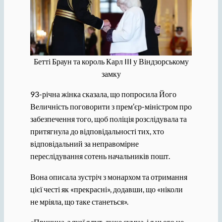
Бетті Браун та король Карл III у Віндзорському
замку
93-річна жінка сказала, що попросила Його
Величність поговорити з прем’єр-міністром про
забезпечення того, щоб поліція розслідувала та
притягнула до відповідальності тих, хто
відповідальний за неправомірне
переслідування сотень начальників пошт.
Вона описала зустріч з монархом та отримання
цієї честі як «прекрасні», додавши, що «ніколи
не мріяла, що таке станеться».
«Причина, з якої я тут, дуже сумна, і я цього не