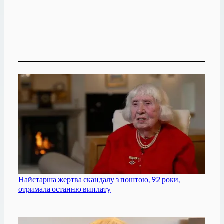
Найстарша жертва скандалу з поштою, 92 роки,
отримала останню виплату