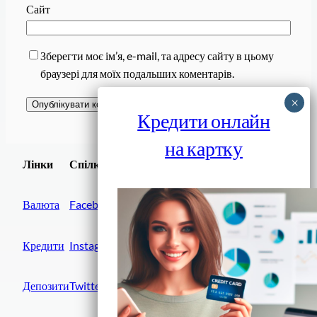
Сайт
Зберегти моє ім’я, e-mail, та адресу сайту в цьому
браузері для моїх подальших коментарів.
Кредити онлайн
на картку
Завантажити
Лінки
Спілки
Android додаток
Валюта
Facebook
Кредити
Instagram
Депозити
Twitter