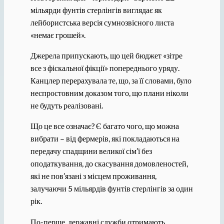
мільярди фунтів стерлінгів виглядає як
лейбористська версія сумнозвісного листа
«немає грошей».
Джерела припускають, що цей бюджет «зітре
все з фіскальної фікції» попереднього уряду.
Канцлер перерахувала те, що, за її словами, було
неспростовним доказом того, що плани ніколи
не будуть реалізовані.
Що це все означає? Є багато чого, що можна
вибрати – від фермерів, які покладаються на
передачу спадщини великої сім’ї без
оподаткування, до скасування домовленостей,
які не пов’язані з місцем проживання,
залучаючи 5 мільярдів фунтів стерлінгів за один
рік.
По-перше, державні служби отримають