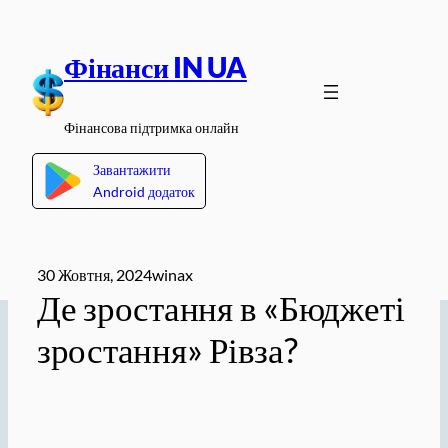
Перейти
до
Фінанси IN UA
вмісту
Фінансова підтримка онлайн
Завантажити
Android додаток
30 Жовтня, 2024
winax
Де зростання в «Бюджеті
зростання» Рівза?