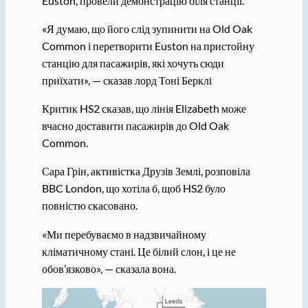
Euston, провели демонстрацію біля станції.
«Я думаю, що його слід зупинити на Old Oak
Common і перетворити Euston на пристойну
станцію для пасажирів, які хочуть сюди
приїхати», — сказав лорд Тоні Берклі
Критик HS2 сказав, що лінія Elizabeth може
вчасно доставити пасажирів до Old Oak
Common.
Сара Грін, активістка Друзів Землі, розповіла
BBC London, що хотіла б, щоб HS2 було
повністю скасовано.
«Ми перебуваємо в надзвичайному
кліматичному стані. Це білий слон, і це не
обов’язково», — сказала вона.