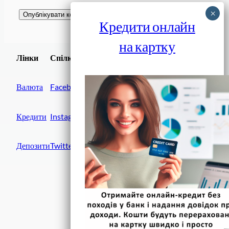
Кредити онлайн
на картку
Завантажити
Лінки
Спілки
Android додаток
Валюта
Facebook
Кредити
Instagram
Депозити
Twitter
Фінанси IN UA
вулиця Хрещатик, 14
Київ, 01001
Україна