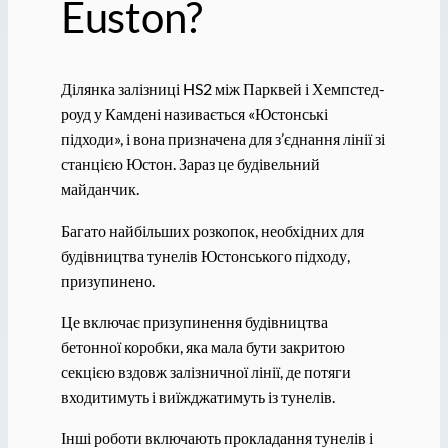
Euston?
Ділянка залізниці HS2 між Парквей і Хемпстед-
роуд у Камдені називається «Юстонські
підходи», і вона призначена для з’єднання лінії зі
станцією Юстон. Зараз це будівельний
майданчик.
Багато найбільших розкопок, необхідних для
будівництва тунелів Юстонського підходу,
призупинено.
Це включає призупинення будівництва
бетонної коробки, яка мала бути закритою
секцією вздовж залізничної лінії, де потяги
входитимуть і виїжджатимуть із тунелів.
Інші роботи включають прокладання тунелів і