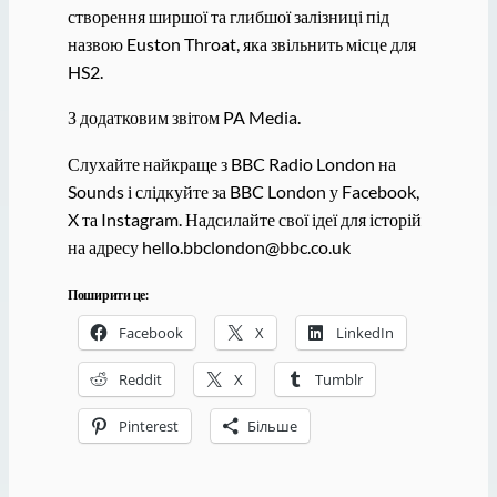
створення ширшої та глибшої залізниці під
назвою Euston Throat, яка звільнить місце для
HS2.
З додатковим звітом PA Media.
Слухайте найкраще з BBC Radio London на
Sounds і слідкуйте за BBC London у Facebook,
X та Instagram. Надсилайте свої ідеї для історій
на адресу hello.bbclondon@bbc.co.uk
Поширити це:
Facebook
X
LinkedIn
Reddit
X
Tumblr
Pinterest
Більше