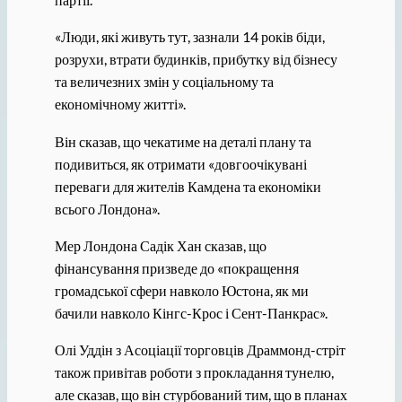
«Люди, які живуть тут, зазнали 14 років біди,
розрухи, втрати будинків, прибутку від бізнесу
та величезних змін у соціальному та
економічному житті».
Він сказав, що чекатиме на деталі плану та
подивиться, як отримати «довгоочікувані
переваги для жителів Камдена та економіки
всього Лондона».
Мер Лондона Садік Хан сказав, що
фінансування призведе до «покращення
громадської сфери навколо Юстона, як ми
бачили навколо Кінгс-Крос і Сент-Панкрас».
Олі Уддін з Асоціації торговців Драммонд-стріт
також привітав роботи з прокладання тунелю,
але сказав, що він стурбований тим, що в планах