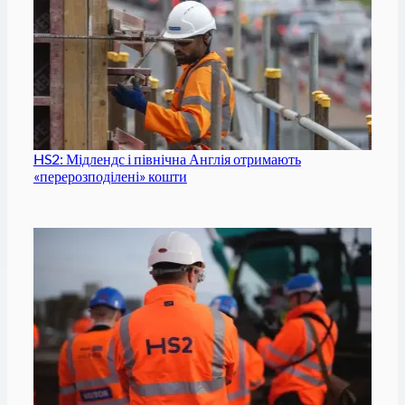
HS2: Мідлендс і північна Англія отримають
«перерозподілені» кошти