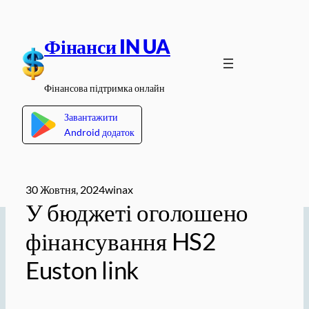
Перейти
до
Фінанси IN UA
вмісту
Фінансова підтримка онлайн
Завантажити
Android додаток
30 Жовтня, 2024
winax
У бюджеті оголошено
фінансування HS2
Euston link