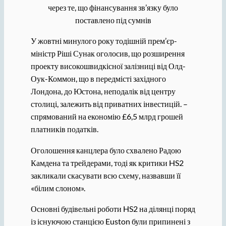
через те, що фінансування зв’язку було
поставлено під сумнів
У жовтні минулого року тодішній прем’єр-
міністр Ріші Сунак оголосив, що розширення
проекту високошвидкісної залізниці від Олд-
Оук-Коммон, що в передмісті західного
Лондона, до Юстона, неподалік від центру
столиці, залежить від приватних інвестицій. –
спрямований на економію £6,5 млрд грошей
платників податків.
Оголошення канцлера було схвалено Радою
Камдена та трейдерами, тоді як критики HS2
закликали скасувати всю схему, назвавши її
«білим слоном».
Основні будівельні роботи HS2 на ділянці поряд
із існуючою станцією Euston були припинені з