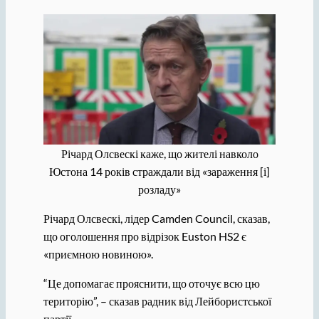
Річард Олсвескі каже, що жителі навколо
Юстона 14 років страждали від «зараження [і]
розладу»
Річард Олсвескі, лідер Camden Council, сказав,
що оголошення про відрізок Euston HS2 є
«приємною новиною».
“Це допомагає прояснити, що оточує всю цю
територію”, – сказав радник від Лейбористської
партії.