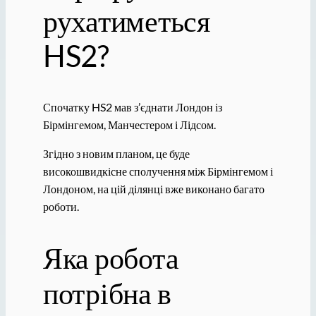
рухатиметься
HS2?
Спочатку HS2 мав з’єднати Лондон із
Бірмінгемом, Манчестером і Лідсом.
Згідно з новим планом, це буде
високошвидкісне сполучення між Бірмінгемом і
Лондоном, на цій ділянці вже виконано багато
роботи.
Яка робота
потрібна в