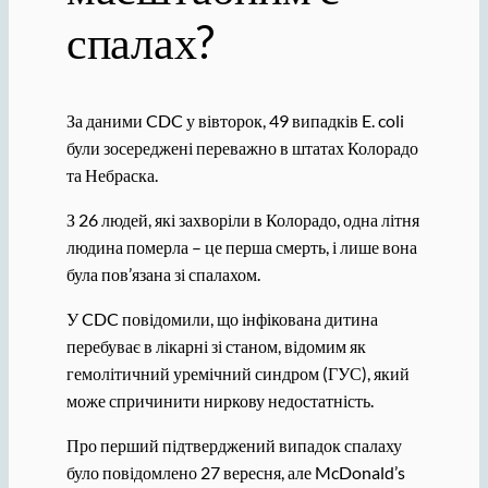
спалах?
За даними CDC у вівторок, 49 випадків E. coli
були зосереджені переважно в штатах Колорадо
та Небраска.
З 26 людей, які захворіли в Колорадо, одна літня
людина померла – це перша смерть, і лише вона
була пов’язана зі спалахом.
У CDC повідомили, що інфікована дитина
перебуває в лікарні зі станом, відомим як
гемолітичний уремічний синдром (ГУС), який
може спричинити ниркову недостатність.
Про перший підтверджений випадок спалаху
було повідомлено 27 вересня, але McDonald’s