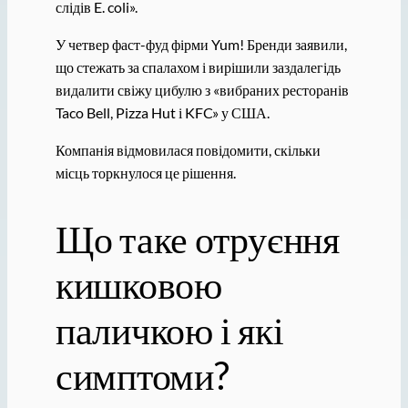
слідів E. coli».
У четвер фаст-фуд фірми Yum! Бренди заявили,
що стежать за спалахом і вирішили заздалегідь
видалити свіжу цибулю з «вибраних ресторанів
Taco Bell, Pizza Hut і KFC» у США.
Компанія відмовилася повідомити, скільки
місць торкнулося це рішення.
Що таке отруєння
кишковою
паличкою і які
симптоми?