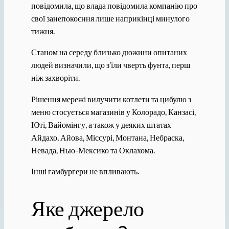
повідомила, що влада повідомила компанію про
свої занепокоєння лише наприкінці минулого
тижня.
Станом на середу близько дюжини опитаних
людей визначили, що з’їли чверть фунта, перш
ніж захворіти.
Рішення мережі вилучити котлети та цибулю з
меню стосується магазинів у Колорадо, Канзасі,
Юті, Вайомінгу, а також у деяких штатах
Айдахо, Айова, Міссурі, Монтана, Небраска,
Невада, Нью-Мексико та Оклахома.
Інші гамбургери не впливають.
Яке джерело