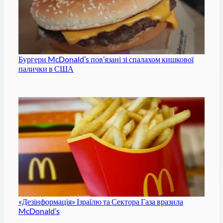
Бургери McDonald’s пов’язані зі спалахом кишкової
палички в США
«Дезінформація» Ізраїлю та Сектора Газа вразила
McDonald’s