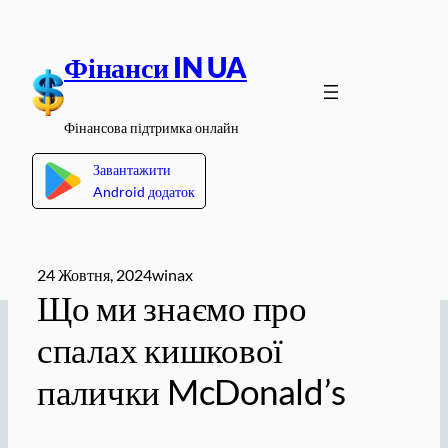
Перейти
до
Фінанси IN UA
вмісту
Фінансова підтримка онлайн
Завантажити
Android додаток
24 Жовтня, 2024
winax
Що ми знаємо про
спалах кишкової
палички McDonald’s