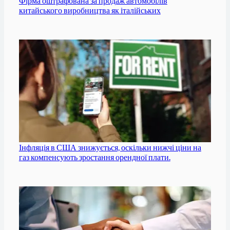
Фірма оштрафована за продаж автомобілів
китайського виробництва як італійських
Інфляція в США знижується, оскільки нижчі ціни на
газ компенсують зростання орендної плати.