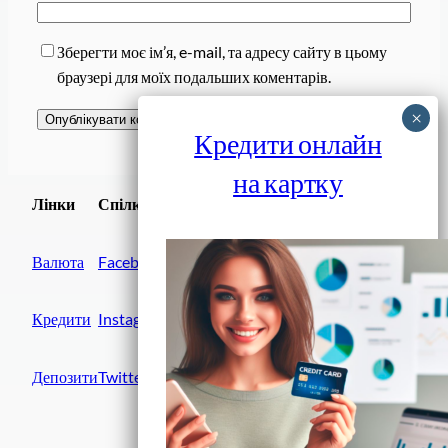
Зберегти моє ім’я, e-mail, та адресу сайту в цьому
браузері для моїх подальших коментарів.
Кредити онлайн
на картку
Завантажити
Лінки
Спілки
Android додаток
Валюта
Facebook
Кредити
Instagram
Депозити
Twitter
Фінанси IN UA