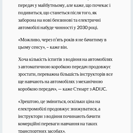
передач у майбутньому, але каже, що почекає і
подивиться, що станеться після того, як
заборона на нові бензинові та електричні
автомобілі набуде чинності у 2030 році.
«Можливо, через п’ять років я не бачитиму в
цьому сенсу», – каже він.
Хоча кількість іспитів з водіння на автомобілях
з автоматичною коробкою передач продовжує
зростати, переважна більшість інструкторів все
ще навчають на автомобілях з механічною
коробкою передач», — каже Стюарт з ADIJC.
«Зрештою, це зміниться, оскільки ціна на
електромобілі продовжує знижуватися, а
інструктори з водіння починають бачити
комерційні переваги навчання на таких
транспортних засобах».