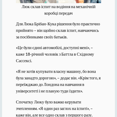
Люк склав іспит на водіння на механічній
коробці передач
Для Люка Брібан-Кука рішення було практично
прийнято – він щойно склав іспит, навчаючись
за посібниками своїх батьків.
«Це були єдині автомобілі, доступні мені», –
каже 18-річний чоловік з Баттла в Східному
Сассексі.
«Я не хотів купувати власну машину, бо вона
була занадто дорогою», – додає він. «Крім того, я
переїжджаю до Лондона на навчання в
університеті і не планую туди їздити».
Спочатку Люку було важко керувати
зчепленням. «Я один раз заглох на іспиті», –
каже він, але все одно склав з першого разу.