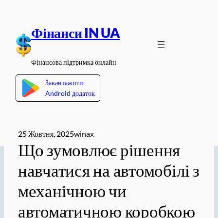
Перейти
до
Фінанси IN UA
вмісту
Фінансова підтримка онлайн
Завантажити
Android додаток
25 Жовтня, 2025
winax
Що зумовлює рішення
навчатися на автомобілі з
механічною чи
автоматичною коробкою