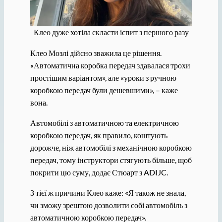
Клео дуже хотіла скласти іспит з першого разу
Клео Мозлі дійсно зважила це рішення.
«Автоматична коробка передач здавалася трохи
простішим варіантом», але «уроки з ручною
коробкою передач були дешевшими», – каже
вона.
Автомобілі з автоматичною та електричною
коробкою передач, як правило, коштують
дорожче, ніж автомобілі з механічною коробкою
передач, тому інструктори стягують більше, щоб
покрити цю суму, додає Стюарт з ADIJC.
З тієї ж причини Клео каже: «Я також не знала,
чи зможу зрештою дозволити собі автомобіль з
автоматичною коробкою передач».