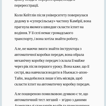
перереєстрації.
Коли Кейтлін після університету повернулася
додому в «суперсільську» частину Камбрії, вона
прагнула якомога швидше скласти іспит на
водіння. У її селі немає громадського
транспорту, і вона хотіла знайти роботу.
Але, не маючи змоги знайти інструктора з
автоматичної коробки передач, вона обрала
механічну коробку передач і склала її майже
через рік після першого уроку. Вона каже, що її
сестрі, яка навчилася водити в Ньюкасл-апон-
Тайн, знадобилося лише п’ять місяців, щоб
скласти іспит на автоматичну коробку передач.
Але поширеною помилковою думкою є те, що
автоматичний тест легший – згідно з даними
Агентства зі стандартів водіїв та транспортних