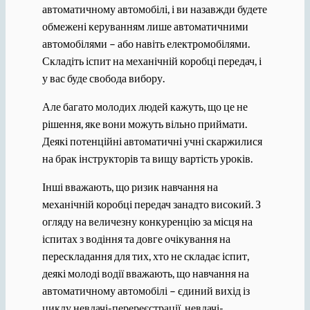
автоматичному автомобілі, і ви назавжди будете
обмежені керуванням лише автоматичними
автомобілями – або навіть електромобілями.
Складіть іспит на механічній коробці передач, і
у вас буде свобода вибору.
Але багато молодих людей кажуть, що це не
рішення, яке вони можуть вільно приймати.
Деякі потенційні автоматичні учні скаржилися
на брак інструкторів та вищу вартість уроків.
Інші вважають, що ризик навчання на
механічній коробці передач занадто високий. З
огляду на величезну конкуренцію за місця на
іспитах з водіння та довге очікування на
перескладання для тих, хто не складає іспит,
деякі молоді водії вважають, що навчання на
автоматичному автомобілі – єдиний вихід із
циклу невдачі-перереєстрації, невдачі-