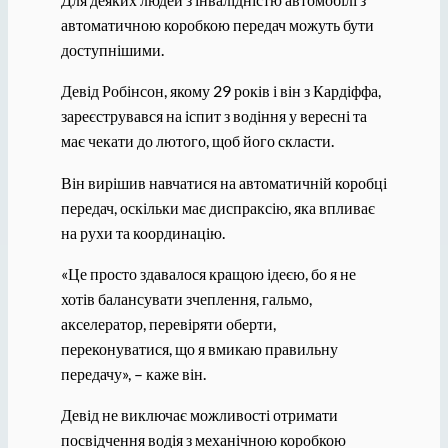
автоматичною коробкою передач можуть бути
доступнішими.
Девід Робінсон, якому 29 років і він з Кардіффа,
зареєструвався на іспит з водіння у вересні та
має чекати до лютого, щоб його скласти.
Він вирішив навчатися на автоматичній коробці
передач, оскільки має диспраксію, яка впливає
на рухи та координацію.
«Це просто здавалося кращою ідеєю, бо я не
хотів балансувати зчеплення, гальмо,
акселератор, перевіряти оберти,
переконуватися, що я вмикаю правильну
передачу», – каже він.
Девід не виключає можливості отримати
посвідчення водія з механічною коробкою