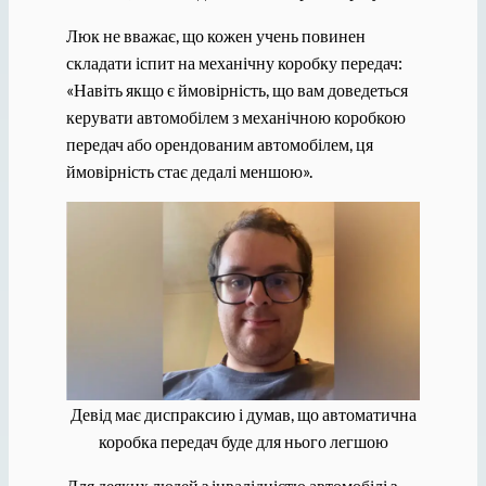
Люк не вважає, що кожен учень повинен
складати іспит на механічну коробку передач:
«Навіть якщо є ймовірність, що вам доведеться
керувати автомобілем з механічною коробкою
передач або орендованим автомобілем, ця
ймовірність стає дедалі меншою».
Девід має диспраксию і думав, що автоматична
коробка передач буде для нього легшою
Для деяких людей з інвалідністю автомобілі з