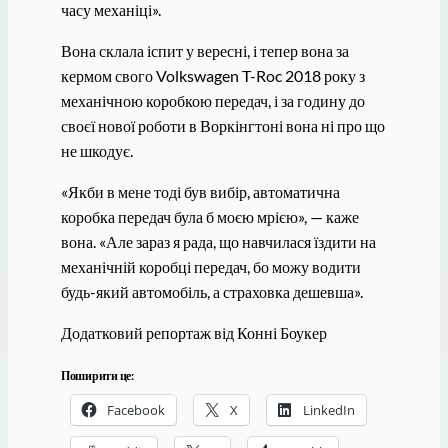
часу механіці».
Вона склала іспит у вересні, і тепер вона за
кермом свого Volkswagen T-Roc 2018 року з
механічною коробкою передач, і за годину до
своєї нової роботи в Воркінгтоні вона ні про що
не шкодує.
«Якби в мене тоді був вибір, автоматична
коробка передач була б моєю мрією», — каже
вона. «Але зараз я рада, що навчилася їздити на
механічній коробці передач, бо можу водити
будь-який автомобіль, а страховка дешевша».
Додатковий репортаж від Конні Боукер
Поширити це:
Facebook
X
LinkedIn