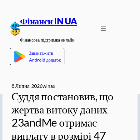
Перейти
до
Фінанси IN UA
вмісту
Фінансова підтримка онлайн
Завантажити
Android додаток
8 Липня, 2026
winax
Суддя постановив, що
жертва витоку даних
23andMe отримає
виплату в розмірі 47