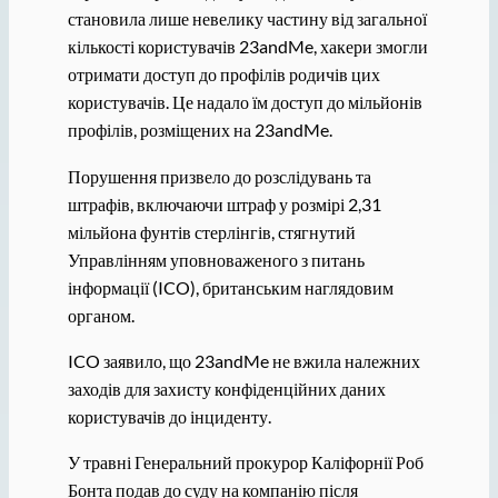
становила лише невелику частину від загальної
кількості користувачів 23andMe, хакери змогли
отримати доступ до профілів родичів цих
користувачів. Це надало їм доступ до мільйонів
профілів, розміщених на 23andMe.
Порушення призвело до розслідувань та
штрафів, включаючи штраф у розмірі 2,31
мільйона фунтів стерлінгів, стягнутий
Управлінням уповноваженого з питань
інформації (ICO), британським наглядовим
органом.
ICO заявило, що 23andMe не вжила належних
заходів для захисту конфіденційних даних
користувачів до інциденту.
У травні Генеральний прокурор Каліфорнії Роб
Бонта подав до суду на компанію після