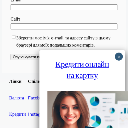
Сайт
Зберегти моє ім’я, e-mail, та адресу сайту в цьому
браузері для моїх подальших коментарів.
Кредити онлайн
на картку
Завантажити
Лінки
Спілки
Android додаток
Валюта
Facebook
Кредити
Instagram