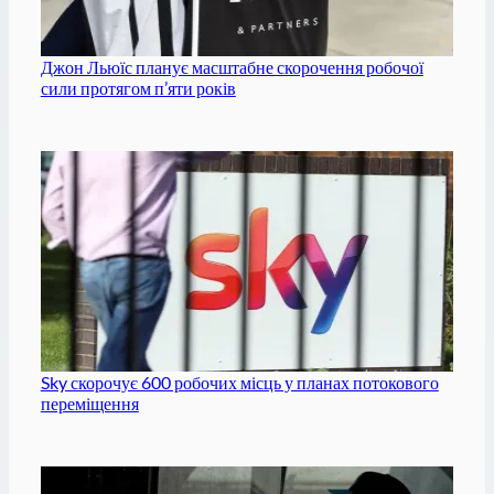
Джон Льюїс планує масштабне скорочення робочої
сили протягом п’яти років
Sky скорочує 600 робочих місць у планах потокового
переміщення