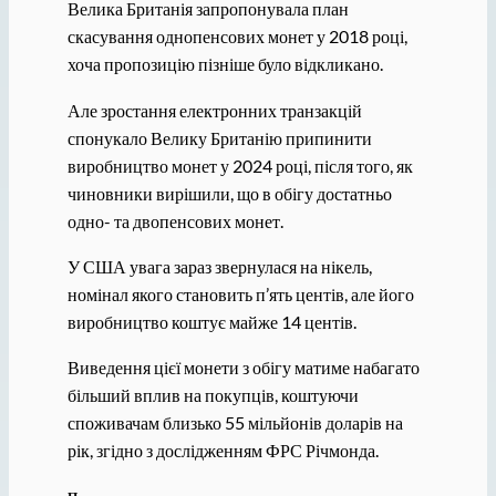
Велика Британія запропонувала план
скасування однопенсових монет у 2018 році,
хоча пропозицію пізніше було відкликано.
Але зростання електронних транзакцій
спонукало Велику Британію припинити
виробництво монет у 2024 році, після того, як
чиновники вирішили, що в обігу достатньо
одно- та двопенсових монет.
У США увага зараз звернулася на нікель,
номінал якого становить п’ять центів, але його
виробництво коштує майже 14 центів.
Виведення цієї монети з обігу матиме набагато
більший вплив на покупців, коштуючи
споживачам близько 55 мільйонів доларів на
рік, згідно з дослідженням ФРС Річмонда.