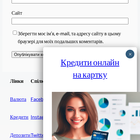
Сайт
Зберегти моє ім’я, e-mail, та адресу сайту в цьому
браузері для моїх подальших коментарів.
Кредити онлайн
на картку
Завантажити
Лінки
Спілки
Android додаток
Валюта
Facebook
Кредити
Instagram
Депозити
Twitter