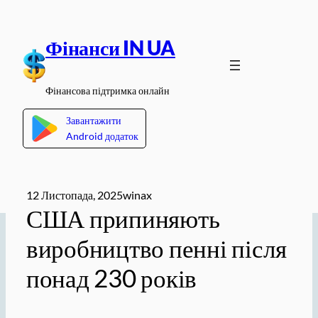
Перейти
до
Фінанси IN UA
вмісту
Фінансова підтримка онлайн
Завантажити
Android додаток
12 Листопада, 2025
winax
США припиняють
виробництво пенні після
понад 230 років