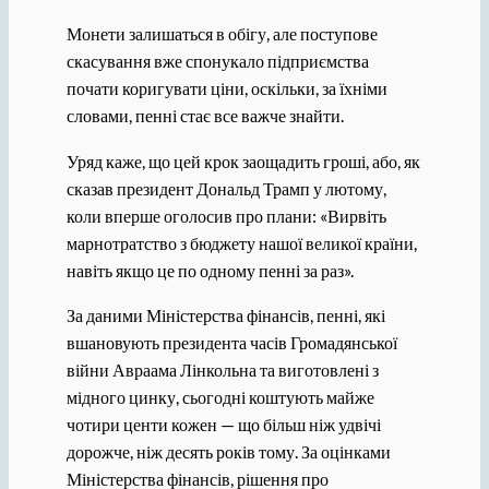
Монети залишаться в обігу, але поступове
скасування вже спонукало підприємства
почати коригувати ціни, оскільки, за їхніми
словами, пенні стає все важче знайти.
Уряд каже, що цей крок заощадить гроші, або, як
сказав президент Дональд Трамп у лютому,
коли вперше оголосив про плани: «Вирвіть
марнотратство з бюджету нашої великої країни,
навіть якщо це по одному пенні за раз».
За даними Міністерства фінансів, пенні, які
вшановують президента часів Громадянської
війни Авраама Лінкольна та виготовлені з
мідного цинку, сьогодні коштують майже
чотири центи кожен — що більш ніж удвічі
дорожче, ніж десять років тому. За оцінками
Міністерства фінансів, рішення про