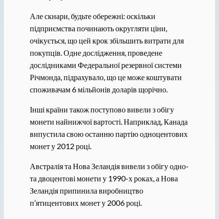
Але скнари, будьте обережні: оскільки
підприємства починають округляти ціни,
очікується, що цей крок збільшить витрати для
покупців. Одне дослідження, проведене
дослідниками Федеральної резервної системи
Річмонда, підрахувало, що це може коштувати
споживачам 6 мільйонів доларів щорічно.
Інші країни також поступово вивели з обігу
монети найнижчої вартості. Наприклад, Канада
випустила свою останню партію одноцентових
монет у 2012 році.
Австралія та Нова Зеландія вивели з обігу одно-
та двоцентові монети у 1990-х роках, а Нова
Зеландія припинила виробництво
п’ятицентових монет у 2006 році.