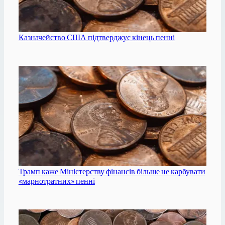
Казначейство США підтверджує кінець пенні
Трамп каже Міністерству фінансів більше не карбувати
«марнотратних» пенні