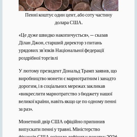
Пенні коштує один цент, або соту частину
долара США.
«Це дуже швидко накопичується», — сказав
Ділан Джон, старший директор з питань
урядових зв’язків Національної федерації
роздрібної торгівлі
У лютому президент Дональд Трамп заявив, що
виробництво монети є марнотратним і занадто
дорогим, і в соціальних мережах закликав
«викреслити марнотратство з бюджету нашої
великої країни, навіть якщо це по одному пенні
за раз».
Монетний двір США офіційно припинив
випускати пенні у травні. Міністерство
фінансів США оцінило дефіцит у початку 2026