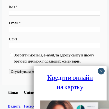
Ім’я
*
Email
*
Сайт
Зберегти моє ім’я, e-mail, та адресу сайту в цьому
браузері для моїх подальших коментарів.
Кредити онлайн
на картку
Завантажити
Лінки
Спілки
Android додаток
Валюта
Facebook