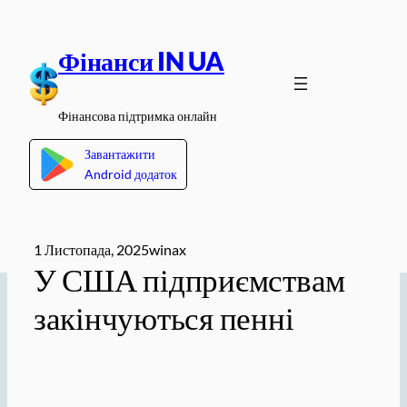
Перейти
до
Фінанси IN UA
вмісту
Фінансова підтримка онлайн
Завантажити
Android додаток
1 Листопада, 2025
winax
У США підприємствам
закінчуються пенні