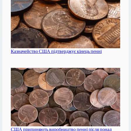
Казначейство США підтверджує кінець пенні
США припиняють виробництво пенні після понад