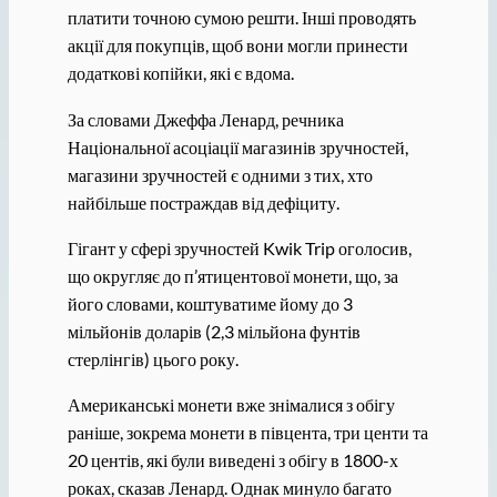
платити точною сумою решти. Інші проводять
акції для покупців, щоб вони могли принести
додаткові копійки, які є вдома.
За словами Джеффа Ленард, речника
Національної асоціації магазинів зручностей,
магазини зручностей є одними з тих, хто
найбільше постраждав від дефіциту.
Гігант у сфері зручностей Kwik Trip оголосив,
що округляє до п’ятицентової монети, що, за
його словами, коштуватиме йому до 3
мільйонів доларів (2,3 мільйона фунтів
стерлінгів) цього року.
Американські монети вже знімалися з обігу
раніше, зокрема монети в півцента, три центи та
20 центів, які були виведені з обігу в 1800-х
роках, сказав Ленард. Однак минуло багато