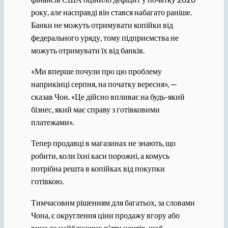
року, але насправді він стався набагато раніше.
Банки не можуть отримувати копійки від
федерального уряду, тому підприємства не
можуть отримувати їх від банків.
«Ми вперше почули про цю проблему
наприкінці серпня, на початку вересня», —
сказав Чон. «Це дійсно впливає на будь-який
бізнес, який має справу з готівковими
платежами».
Тепер продавці в магазинах не знають, що
робити, коли їхні каси порожні, а комусь
потрібна решта в копійках від покупки
готівкою.
Тимчасовим рішенням для багатьох, за словами
Чона, є округлення ціни продажу вгору або
вниз до найближчих п’яти центів, щоб