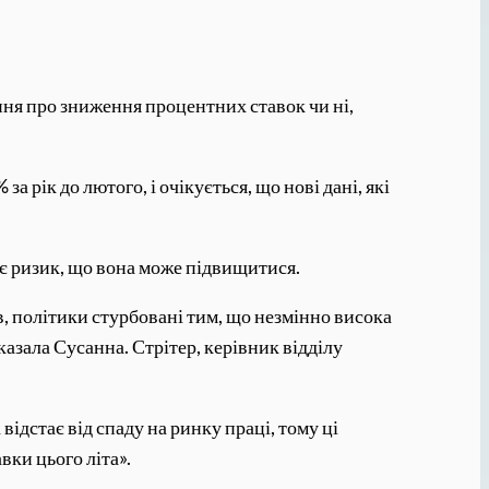
ння про зниження процентних ставок чи ні,
а рік до лютого, і очікується, що нові дані, які
ує ризик, що вона може підвищитися.
ів, політики стурбовані тим, що незмінно висока
казала Сусанна. Стрітер, керівник відділу
ідстає від спаду на ринку праці, тому ці
вки цього літа».