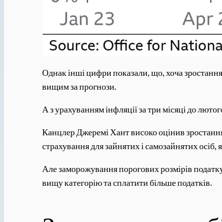
Однак інші цифри показали, що, хоча зростання 
вищим за прогнози.
А з урахуванням інфляції за три місяці до люто
Канцлер Джеремі Хант високо оцінив зростання 
страхування для зайнятих і самозайнятих осіб, 
Але заморожування порогових розмірів податку
вищу категорію та сплатити більше податків.