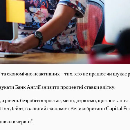
, та економічно неактивних – тих, хто не працює чи шукає р
укати Банк Англії знизити процентні ставки влітку.
, а рівень безробіття зростає, ми підозрюємо, що зростанн
 Пол Дейлз, головний економіст Великобританії Capital E
авки в червні”.