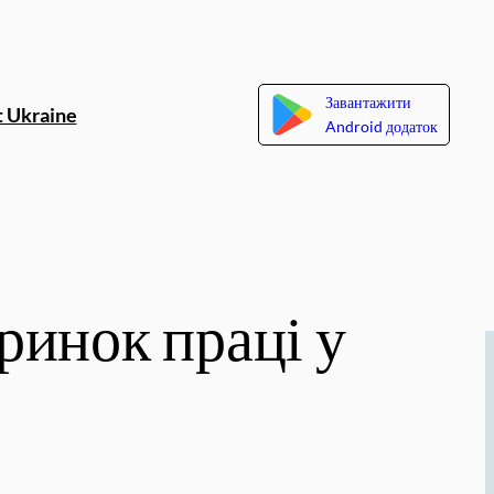
Завантажити
 Ukraine
Android додаток
 ринок праці у