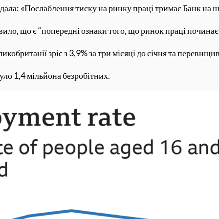
ала: «Послаблення тиску на ринку праці тримає Банк на шл
ило, що є “попередні ознаки того, що ринок праці починає
икобританії зріс з 3,9% за три місяці до січня та перевищи
було 1,4 мільйона безробітних.