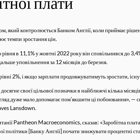
ітної плати
ом, який контролюється Банком Англії, коли приймає ріше
ює темпи зростання цін.
рівня в 11,1% у жовтні 2022 року він сповільнився до 3,4% з
альше уповільнення за 12 місяців до березня.
 рівні 2%, і якщо зарплати продовжуватимуть зростати, існ
 досягне своєї цільової позначки в найближчі кілька місяц
 огляд дуже мало допомагає пом’якшити ці побоювання», — с
eaves Lansdown.
танії Pantheon Macroeconomics, сказав: «Заробітна плата в
ої політики [Банку Англії] почати знижувати процентні ста