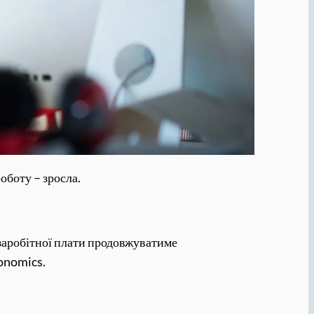
оботу – зросла.
я заробітної плати продовжуватиме
conomics.