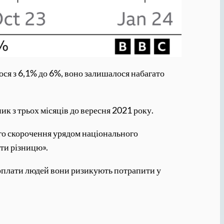
ося з 6,1% до 6%, воно залишалося набагато
ик з трьох місяців до вересня 2021 року.
ого скорочення урядом національного
ати різницю».
арплати людей вони ризикують потрапити у