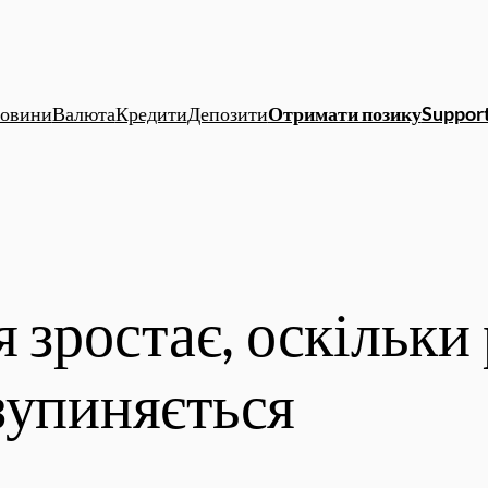
овини
Валюта
Кредити
Депозити
Отримати позику
Support
я зростає, оскільки
зупиняється