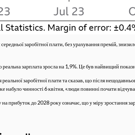
середньої заробітної плати, без урахування премій, знизил
го реальна зарплата зросла на 1,9%. Це був найвищий показн
реальної заробітної плати та сказав, що після нещодавнь
яке набуло чинності 6 квітня, «люди повинні почати відчув
 на прибуток до 2028 року означає, що у міру зростання з