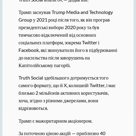
Трамп заснував Trump Media and Technology
Group у 2021 році після того, як він програв
президентські вибори 2020 року та був
тимчасово відключений від основних
соціальних платформ, зокрема Twitter і
Facebook, які звинуватили його в підбурюванні
до насильства після заворушень на
Капітолійському пагорбі.
Truth Social здебільшого дотримується того
самого формату, що й X, колишній Twitter, і має
близько 2 мільйонів активних користувачів,
хоча, згідно з різними джерелами, вони
відрізняються.
Трамп є мажоритарним акціонером.
За поточною ціною акцій — приблизно 40