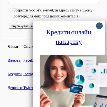
Зберегти моє ім’я, e-mail, та адресу сайту в цьому
браузері для моїх подальших коментарів.
Кредити онлайн
на картку
Завантажити
Лінки
Спілки
Android додаток
Валюта
Facebook
Кредити
Instagram
Депозити
Twitter
Фінанси IN UA