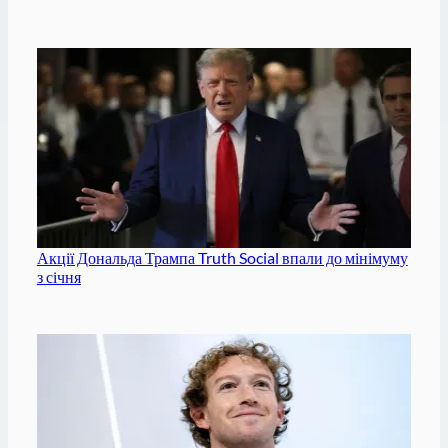
Акції Дональда Трампа Truth Social впали до мінімуму
з січня