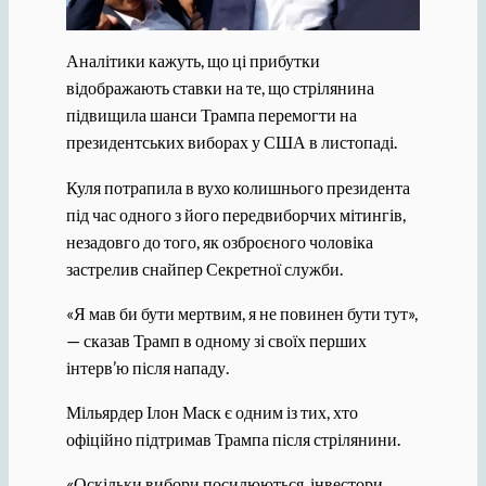
Аналітики кажуть, що ці прибутки
відображають ставки на те, що стрілянина
підвищила шанси Трампа перемогти на
президентських виборах у США в листопаді.
Куля потрапила в вухо колишнього президента
під час одного з його передвиборчих мітингів,
незадовго до того, як озброєного чоловіка
застрелив снайпер Секретної служби.
«Я мав би бути мертвим, я не повинен бути тут»,
— сказав Трамп в одному зі своїх перших
інтерв’ю після нападу.
Мільярдер Ілон Маск є одним із тих, хто
офіційно підтримав Трампа після стрілянини.
«Оскільки вибори посилюються, інвестори