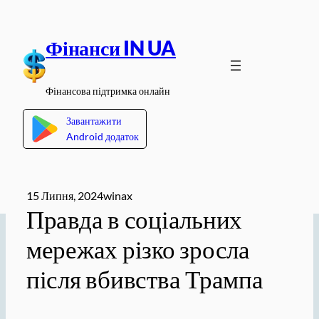
Перейти
до
Фінанси IN UA
вмісту
Фінансова підтримка онлайн
Завантажити
Android додаток
15 Липня, 2024
winax
Правда в соціальних
мережах різко зросла
після вбивства Трампа