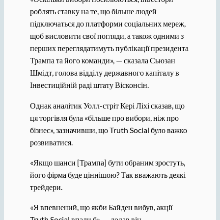
роблять ставку на те, що більше людей
підключаться до платформи соціальних мереж,
щоб висловити свої погляди, а також одними з
перших переглядатимуть публікації президента
Трампа та його команди», — сказала Сьюзан
Шмідт, голова відділу державного капіталу в
Інвестиційній раді штату Вісконсін.
Однак аналітик Уолл-стріт Кері Ліхі сказав, що
ця торгівля була «більше про вибори, ніж про
бізнес», зазначивши, що Truth Social було важко
розвиватися.
«Якщо шанси [Трампа] бути обраним зростуть,
його фірма буде ціннішою? Так вважають деякі
трейдери.
«Я впевнений, що якби Байден вибув, акції
Truth Social впали б», — додав він.