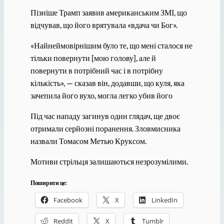
Пізніше Трамп заявив американським ЗМІ, що
відчував, що його врятувала «вдача чи Бог».
«Найнеймовірнішим було те, що мені сталося не
тільки повернути [мою голову], але й
повернути в потрібний час і в потрібну
кількість», — сказав він, додавши, що куля, яка
зачепила його вухо, могла легко убив його
Під час нападу загинув один глядач, ще двоє
отримали серйозні поранення. Зловмисника
назвали Томасом Метью Круксом.
Мотиви стрільця залишаються незрозумілими.
Поширити це:
Facebook
X
LinkedIn
Reddit
X
Tumblr