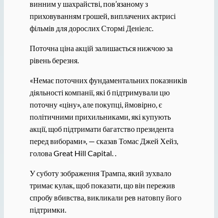
винним у шахрайстві, пов’язаному з
приховуванням грошей, виплачених актрисі
фільмів для дорослих Стормі Деніелс.
Поточна ціна акцій залишається нижчою за
рівень березня.
«Немає поточних фундаментальних показників
діяльності компанії, які б підтримували цю
поточну «ціну», але покупці, ймовірно, є
політичними прихильниками, які купують
акції, щоб підтримати багатство президента
перед виборами», — сказав Томас Джей Хейз,
голова Great Hill Capital. .
У суботу зображення Трампа, який зухвало
тримає кулак, щоб показати, що він пережив
спробу вбивства, викликали рев натовпу його
підтримки.