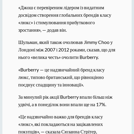
«Джош є перевіреним лідером із видатним
досвідом створення глобальних брендів класу
«люкс» і стимулювання прибуткового
зростання», — додав він.
Шульман, який також очолював Jimmy Choo у
Лондоні між 2007 і 2012 роками, сказав, що для
нього «велика честь» очолити Burberry.
«Burberry — це надзвичайний бренд класу
люкс, типово британський, що рівноцінно
поєднує спадщину та інновації».
За минулий рік акції Burberry впали більш ніж
удвічі, а в понеділок вони впали ще на 17%.
«Це надзвичайно важко для брендів класу
«люкс», які покладаються на зацікавлених
покупців», — сказала Сюзанна Стрітер,