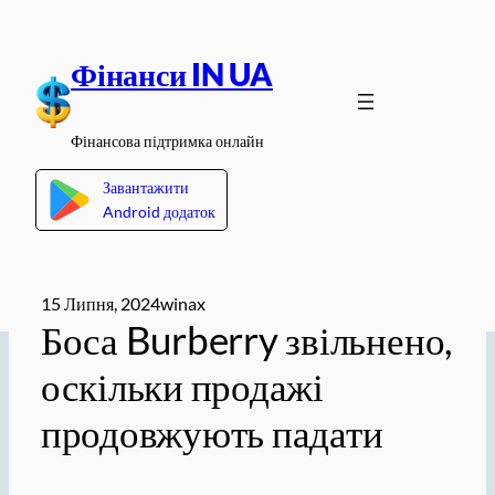
Перейти
до
Фінанси IN UA
вмісту
Фінансова підтримка онлайн
Завантажити
Android додаток
15 Липня, 2024
winax
Боса Burberry звільнено,
оскільки продажі
продовжують падати