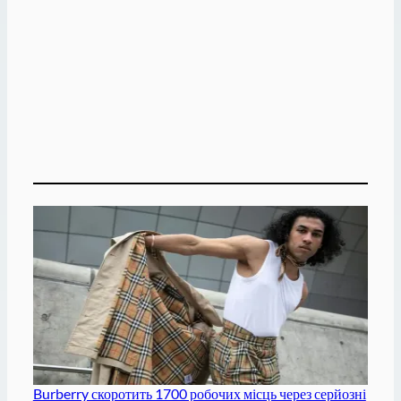
Burberry скоротить 1700 робочих місць через серйозні