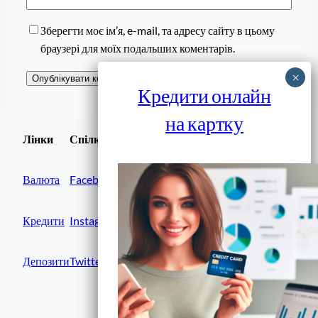
Зберегти моє ім’я, e-mail, та адресу сайту в цьому
браузері для моїх подальших коментарів.
Кредити онлайн
на картку
Завантажити
Лінки
Спілки
Android додаток
Валюта
Facebook
Кредити
Instagram
Депозити
Twitter
Фінанси IN UA