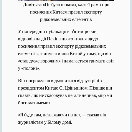
Дивіться: «Це було шоком», каже Трамп про
посилення Китаєм правил експорту
рідкоземельних елементів
У попередній публікації в п’ятницю він
відповів на дії Пекіна цього тижня щодо
посилення правил експорту рідкоземельних
елементів, звинувативши Китай у тому, що він
«став дуже ворожим» і намагається тримати світ
у «полоні».
Він погрожував відмовитися від зустрічі з
президентом Китаю Сі Цзіньпіном. Пізніше він
сказав, що не скасовував це, але не знав, «що ми
його матимемо».
«Я буду там, незважаючи на це», — сказав він
журналістам у Білому домі.