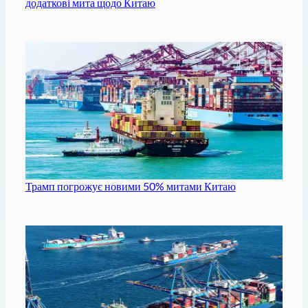
додаткові мита щодо Китаю
Трамп погрожує новими 50% митами Китаю