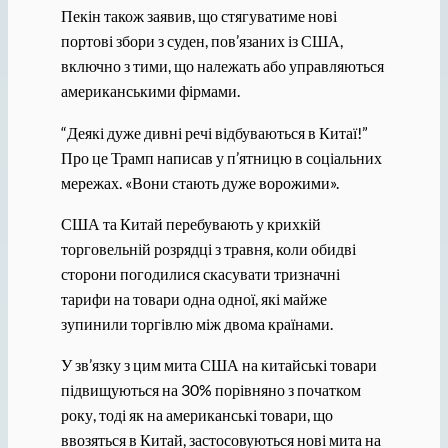
Пекін також заявив, що стягуватиме нові
портові збори з суден, пов’язаних із США,
включно з тими, що належать або управляються
американськими фірмами.
“Деякі дуже дивні речі відбуваються в Китаї!”
Про це Трамп написав у п’ятницю в соціальних
мережах. «Вони стають дуже ворожими».
США та Китай перебувають у крихкій
торговельній розрядці з травня, коли обидві
сторони погодилися скасувати тризначні
тарифи на товари одна одної, які майже
зупинили торгівлю між двома країнами.
У зв’язку з цим мита США на китайські товари
підвищуються на 30% порівняно з початком
року, тоді як на американські товари, що
ввозяться в Китай, застосовуються нові мита на