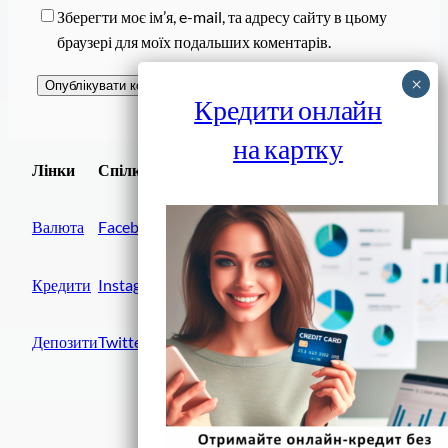
Зберегти моє ім’я, e-mail, та адресу сайту в цьому
браузері для моїх подальших коментарів.
Кредити онлайн
на картку
Завантажити
Лінки
Спілки
Android додаток
Валюта
Facebook
Кредити
Instagram
Депозити
Twitter
Фінанси IN UA
вулиця Хрещатик, 14