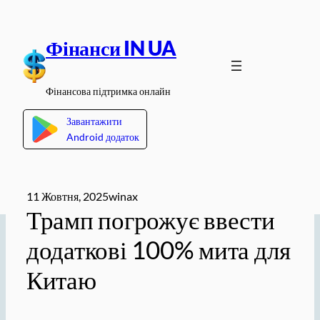
Перейти
до
Фінанси IN UA
вмісту
Фінансова підтримка онлайн
Завантажити
Android додаток
11 Жовтня, 2025
winax
Трамп погрожує ввести
додаткові 100% мита для
Китаю