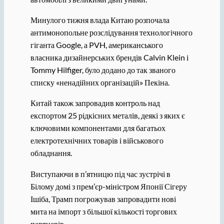
Минулого тижня влада Китаю розпочала
антимонопольне розслідування технологічного
гіганта Google, а PVH, американського
власника дизайнерських брендів Calvin Klein і
Tommy Hilfiger, було додано до так званого
списку «ненадійних організацій» Пекіна.
Китай також запровадив контроль над
експортом 25 рідкісних металів, деякі з яких є
ключовими компонентами для багатьох
електротехнічних товарів і військового
обладнання.
Виступаючи в п’ятницю під час зустрічі в
Білому домі з прем’єр-міністром Японії Сігеру
Ішіба, Трамп погрожував запровадити нові
мита на імпорт з більшої кількості торгових
партнерів.