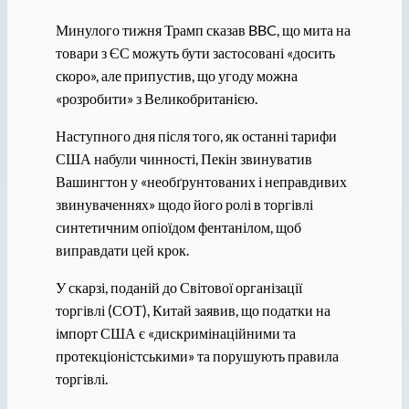
Минулого тижня Трамп сказав BBC, що мита на
товари з ЄС можуть бути застосовані «досить
скоро», але припустив, що угоду можна
«розробити» з Великобританією.
Наступного дня після того, як останні тарифи
США набули чинності, Пекін звинуватив
Вашингтон у «необґрунтованих і неправдивих
звинуваченнях» щодо його ролі в торгівлі
синтетичним опіоїдом фентанілом, щоб
виправдати цей крок.
У скарзі, поданій до Світової організації
торгівлі (СОТ), Китай заявив, що податки на
імпорт США є «дискримінаційними та
протекціоністськими» та порушують правила
торгівлі.