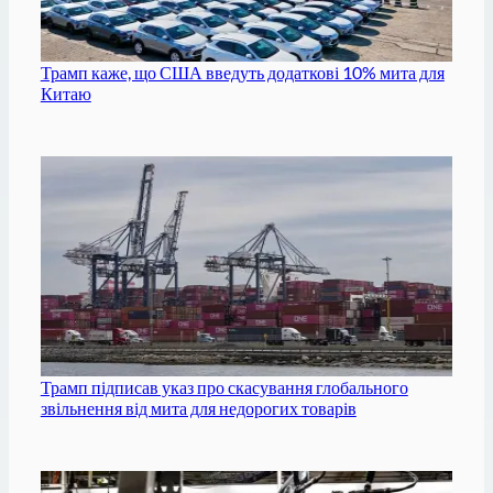
Трамп каже, що США введуть додаткові 10% мита для
Китаю
Трамп підписав указ про скасування глобального
звільнення від мита для недорогих товарів