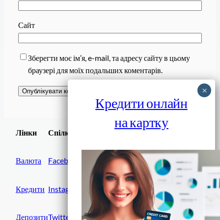
Сайт
Зберегти моє ім’я, e-mail, та адресу сайту в цьому
браузері для моїх подальших коментарів.
Кредити онлайн
на картку
Завантажити
Лінки
Спілки
Android додаток
Валюта
Facebook
Кредити
Instagram
Депозити
Twitter