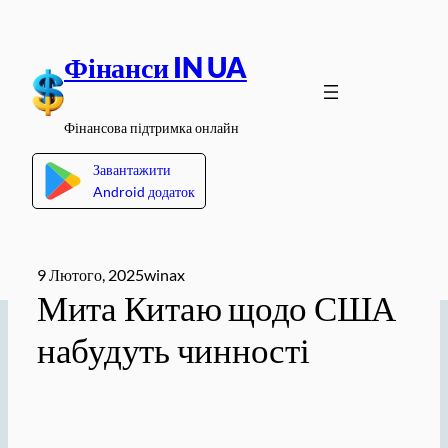
Перейти
до
Фінанси IN UA
вмісту
Фінансова підтримка онлайн
Завантажити
Android додаток
9 Лютого, 2025
winax
Мита Китаю щодо США
набудуть чинності