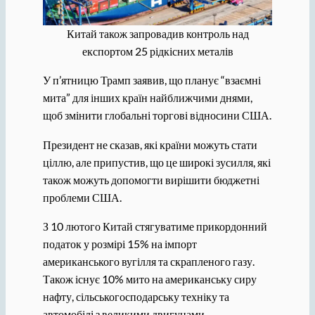
Китай також запровадив контроль над
експортом 25 рідкісних металів
У п’ятницю Трамп заявив, що планує “взаємні
мита” для інших країн найближчими днями,
щоб змінити глобальні торгові відносини США.
Президент не сказав, які країни можуть стати
ціллю, але припустив, що це широкі зусилля, які
також можуть допомогти вирішити бюджетні
проблеми США.
З 10 лютого Китай стягуватиме прикордонний
податок у розмірі 15% на імпорт
американського вугілля та скрапленого газу.
Також існує 10% мито на американську сиру
нафту, сільськогосподарську техніку та
автомобілі з великими двигунами.