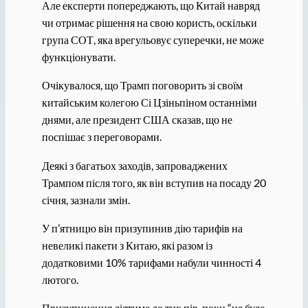
Але експерти попереджають, що Китай навряд
чи отримає рішення на свою користь, оскільки
група СОТ, яка врегульовує суперечки, не може
функціонувати.
Очікувалося, що Трамп поговорить зі своїм
китайським колегою Сі Цзіньпіном останніми
днями, але президент США сказав, що не
поспішає з переговорами.
Деякі з багатьох заходів, запроваджених
Трампом після того, як він вступив на посаду 20
січня, зазнали змін.
У п’ятницю він призупинив дію тарифів на
невеликі пакети з Китаю, які разом із
додатковими 10% тарифами набули чинності 4
лютого.
Призупинення діятиме до тих пір, поки “не буде