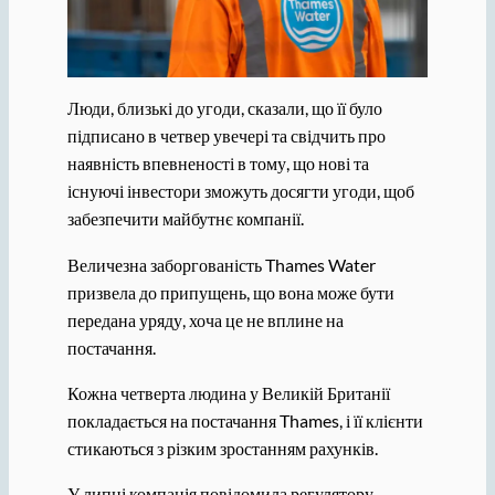
Люди, близькі до угоди, сказали, що її було
підписано в четвер увечері та свідчить про
наявність впевненості в тому, що нові та
існуючі інвестори зможуть досягти угоди, щоб
забезпечити майбутнє компанії.
Величезна заборгованість Thames Water
призвела до припущень, що вона може бути
передана уряду, хоча це не вплине на
постачання.
Кожна четверта людина у Великій Британії
покладається на постачання Thames, і її клієнти
стикаються з різким зростанням рахунків.
У липні компанія повідомила регулятору