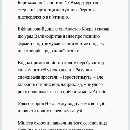
Борг компанії зросте до 17,9 млрд фунтів
стерлінгів до кінця наступного березня,
підтверджено в п’ятницю.
Її фінансовий директор Аластер Кокран сказав,
що уряд Великобританії знає про позицію
фірми та підтримував тісний контакт під час
переговорів щодо нової позики.
Водна промисловість загалом перебуває під
тиском потреб у покращенні. Рахунки
споживачів зростали – і зростатимуть, – але
кількість стічних вод, наприклад, минулого
року подвоїлася в озера, річки та моря Англії.
Уряд створив Незалежну водну комісію, щоб
провести повну перевірку галузі.
Міністр охорони навколишнього середовища
Стів Рід сказав, що метою є виправити