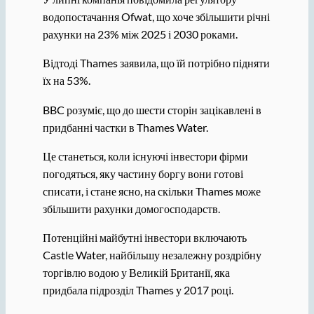
водопостачання Ofwat, що хоче збільшити річні
рахунки на 23% між 2025 і 2030 роками.
Відтоді Thames заявила, що їй потрібно підняти
їх на 53%.
BBC розуміє, що до шести сторін зацікавлені в
придбанні частки в Thames Water.
Це станеться, коли існуючі інвестори фірми
погодяться, яку частину боргу вони готові
списати, і стане ясно, на скільки Thames може
збільшити рахунки домогосподарств.
Потенційні майбутні інвестори включають
Castle Water, найбільшу незалежну роздрібну
торгівлю водою у Великій Британії, яка
придбала підрозділ Thames у 2017 році.