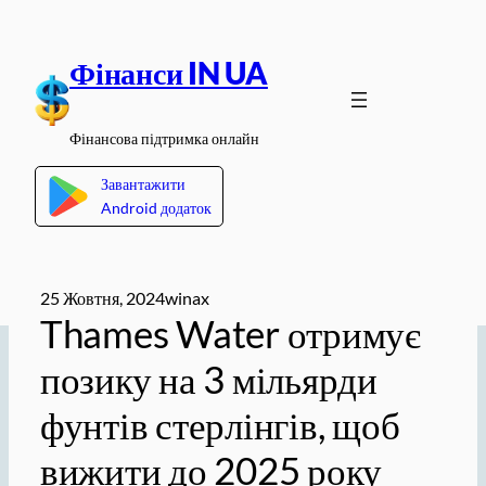
Перейти
до
Фінанси IN UA
вмісту
Фінансова підтримка онлайн
Завантажити
Android додаток
25 Жовтня, 2024
winax
Thames Water отримує
позику на 3 мільярди
фунтів стерлінгів, щоб
вижити до 2025 року