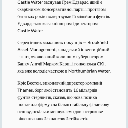
Castle Water заснував Грем Едвардс, який є
скарбником Консервативної партії і протягом
багатьох років пожертвував їй мільйони фунтів.
Едвардс також є акціонером і директором
Castle Water.
Серед інших можливих покупців — Brookfield
Asset Management, канадський інвестиційний
гігант, очолюваний колишнім губернатором
Банку Англії Марком Карні, і гонконзька CKI,
яка вже володіє часткою в Northumbrian Water.
Кріс Вестон, виконавчий директор компанії
Thames, борг якої становить 16 мільярдів
фунтів стерлінгів, сказав, що нова позика
поставила фірму «на більш стабільну фінансову
основу, оскільки ми шукаємо довгострокове
рішення нашої фінансової стійкості».