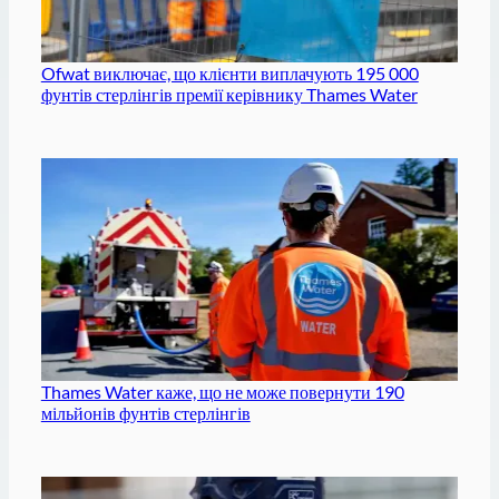
Ofwat виключає, що клієнти виплачують 195 000
фунтів стерлінгів премії керівнику Thames Water
Thames Water каже, що не може повернути 190
мільйонів фунтів стерлінгів