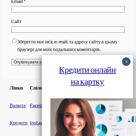
Email
*
Сайт
Зберегти моє ім’я, e-mail, та адресу сайту в цьому
браузері для моїх подальших коментарів.
Кредити онлайн
на картку
Завантажити
Лінки
Спілки
Android додаток
Валюта
Facebook
Кредити
Instagram