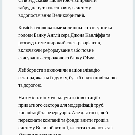
забруднену та «несправну» систему
водопостачання Великобританії.
Комісія очолюватиме колишнього заступника
голови Банку Англії сера Джона Канліффа та
розглядатиме широкий спектр варіантів,
включаючи реформування або повне
скасування сторожового банку Ofwat.
Лейбористи виключили націоналізацію
сектора, яка, на їх думку, була б надто повільною
та дорогою.
Натомість він хоче залучити інвестиції з
приватного сектора для модернізації труб,
каналізації та резервуарів. Але для того, щоб
переконати компанії та фонди влити гроші в
систему Великобританії, клієнти стикаються з
більшими рахунками.