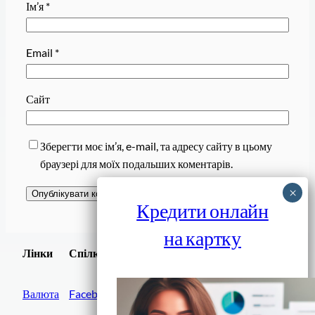
Ім’я
*
Email
*
Сайт
Зберегти моє ім’я, e-mail, та адресу сайту в цьому
браузері для моїх подальших коментарів.
Кредити онлайн
на картку
Завантажити
Лінки
Спілки
Android додаток
Валюта
Facebook