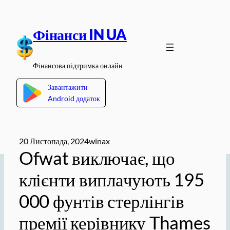
Перейти
до
Фінанси IN UA
вмісту
Фінансова підтримка онлайн
Завантажити
Android додаток
20 Листопада, 2024
winax
Ofwat виключає, що
клієнти виплачують 195
000 фунтів стерлінгів
премії керівнику Thames