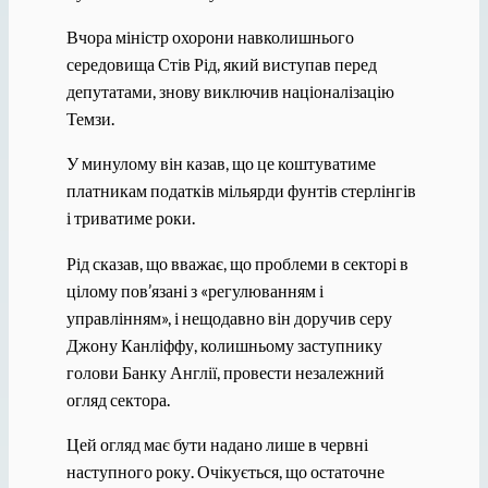
Вчора міністр охорони навколишнього
середовища Стів Рід, який виступав перед
депутатами, знову виключив націоналізацію
Темзи.
У минулому він казав, що це коштуватиме
платникам податків мільярди фунтів стерлінгів
і триватиме роки.
Рід сказав, що вважає, що проблеми в секторі в
цілому пов’язані з «регулюванням і
управлінням», і нещодавно він доручив серу
Джону Канліффу, колишньому заступнику
голови Банку Англії, провести незалежний
огляд сектора.
Цей огляд має бути надано лише в червні
наступного року. Очікується, що остаточне