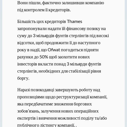
Вони пішли, фактично залишивши компанію
під контролем її кредиторів.
Більшість цих кредиторів Thames
запропонували надати їй фінансову позику на
суму до 3 мільярдів фунтів стерлінгів під високі
відсотки, щоб продовжити її до наступного
року в надії, що Ofwat погодиться підняти
рахунки до 50% щоб заохотити нових
інвесторів вкласти понад 3 мільярди фунтів
стерлінгів, необхідних для стабілізації рівня
боргу.
Наразі позикодавці завершують роботу над
пропозиціями щодо реструктуризації компанії,
яка передбачатиме зниження боргових
зобов’язань, залучення нових операційних
експертів і вивчення можливості поділу та/або
публічного лістингу компанії. .