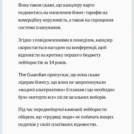
Вона також скаже, що канцлеру варто
подивитись на оновлення бізнес-тарифів на
комерційну нерухомість, а також на спрощення
системи планування.
Згідно з повідомленнями в понеділок, канцлер
скористається нагодою на конференції, щоб
відповісти на критику першого бюджету
лейбористів за 14 років.
The Guardian припускає, що вона скаже
лідерам бізнесу, що вони не запропонували
«жодної альтернативи» її планам і що необхідно
було «витерти все» після загальних виборів.
Під час передвиборчої кампанії лейбористи
обіцяли, що «трудящі люди» не побачать вищих
податків у своїх платіжних відомостях.