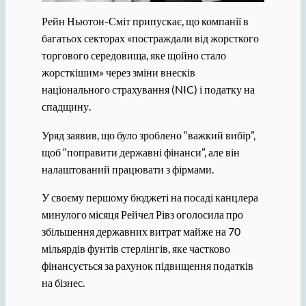
Рейн Ньютон-Сміт припускає, що компанії в
багатьох секторах «постраждали від жорсткого
торгового середовища, яке щойно стало
жорсткішим» через зміни внесків
національного страхування (NIC) і податку на
спадщину.
Уряд заявив, що було зроблено “важкий вибір”,
щоб “поправити державні фінанси”, але він
налаштований працювати з фірмами.
У своєму першому бюджеті на посаді канцлера
минулого місяця Рейчел Рівз оголосила про
збільшення державних витрат майже на 70
мільярдів фунтів стерлінгів, яке частково
фінансується за рахунок підвищення податків
на бізнес.