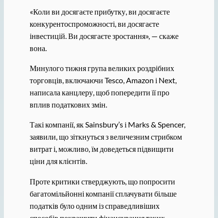
«Коли ви досягаєте прибутку, ви досягаєте
конкурентоспроможності, ви досягаєте
інвестицій. Ви досягаєте зростання», — скаже
вона.
Минулого тижня група великих роздрібних
торговців, включаючи Tesco, Amazon і Next,
написала канцлеру, щоб попередити її про
вплив податкових змін.
Такі компанії, як Sainsbury’s і Marks & Spencer,
заявили, що зіткнуться з величезним стрибком
витрат і, можливо, їм доведеться підвищити
ціни для клієнтів.
Проте критики стверджують, що попросити
багатомільйонні компанії сплачувати більше
податків було одним із справедливіших
способів покращити фінансування таких