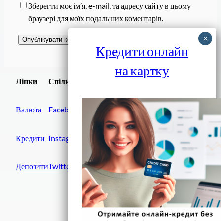
Зберегти моє ім’я, e-mail, та адресу сайту в цьому
браузері для моїх подальших коментарів.
Кредити онлайн
на картку
Завантажити
Лінки
Спілки
Android додаток
Валюта
Facebook
Кредити
Instagram
Депозити
Twitter
Фінанси IN UA
вулиця Хрещатик, 14