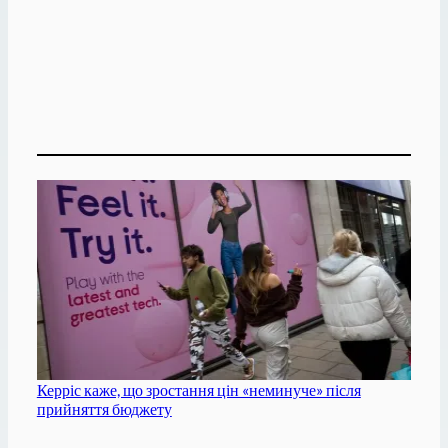
Керріс каже, що зростання цін «неминуче» після
прийняття бюджету