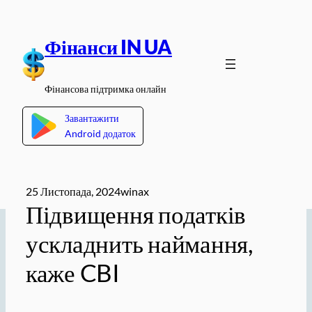
Перейти
до
Фінанси IN UA
вмісту
Фінансова підтримка онлайн
Завантажити
Android додаток
25 Листопада, 2024
winax
Підвищення податків
ускладнить наймання,
каже CBI