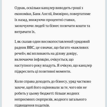
Однак, оскільки канцлер виводить гроші з
економіки, Банк Англії, ймовірно, повертатиме
їх назад, знижуючи процентні ставки,
заохочуючи людей та бізнес позичати кошти та
витрачати їх.
І, як сказав один високопоставлений урядовий
радник BBC, це означає, що багато «важливих
речей», які впливають на ділову довіру,
включаючи інфляцію, очікується, що
наступного року впадуть. Я очікую, що канцлер
підкреслить ці позитивні моменти.
Коли справа доходить до бізнесу, уряд частково
захоче, щоб його оцінювали за те, чого він не
робить у цьому бюджеті: більше жодних
неприємних сюрпризів, жодного загального
підвищення податків.