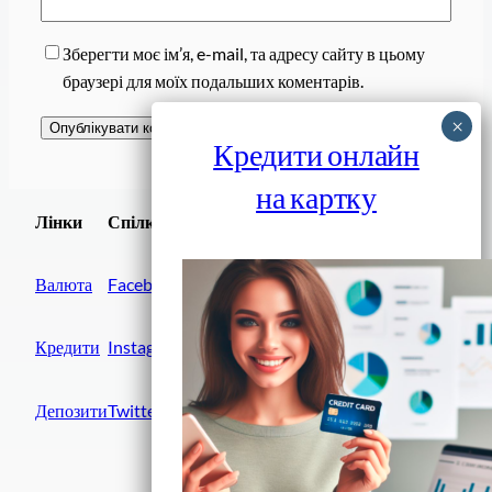
Зберегти моє ім’я, e-mail, та адресу сайту в цьому
браузері для моїх подальших коментарів.
Кредити онлайн
на картку
Завантажити
Лінки
Спілки
Android додаток
Валюта
Facebook
Кредити
Instagram
Депозити
Twitter
Фінанси IN UA