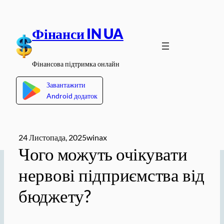
Перейти
до
Фінанси IN UA
вмісту
Фінансова підтримка онлайн
Завантажити
Android додаток
24 Листопада, 2025
winax
Чого можуть очікувати
нервові підприємства від
бюджету?