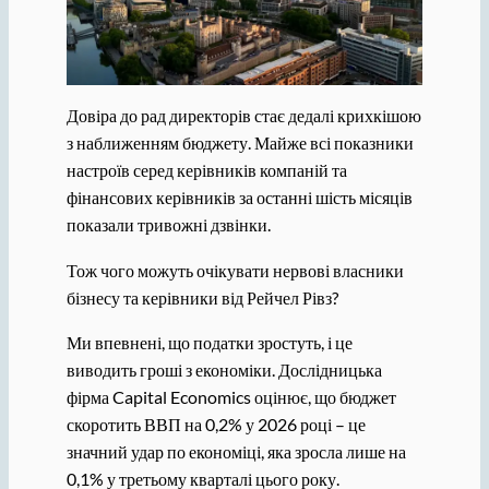
Довіра до рад директорів стає дедалі крихкішою
з наближенням бюджету. Майже всі показники
настроїв серед керівників компаній та
фінансових керівників за останні шість місяців
показали тривожні дзвінки.
Тож чого можуть очікувати нервові власники
бізнесу та керівники від Рейчел Рівз?
Ми впевнені, що податки зростуть, і це
виводить гроші з економіки. Дослідницька
фірма Capital Economics оцінює, що бюджет
скоротить ВВП на 0,2% у 2026 році – це
значний удар по економіці, яка зросла лише на
0,1% у третьому кварталі цього року.