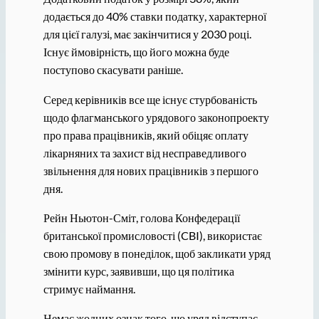
додається до 40% ставки податку, характерної
для цієї галузі, має закінчитися у 2030 році.
Існує ймовірність, що його можна буде
поступово скасувати раніше.
Серед керівників все ще існує стурбованість
щодо флагманського урядового законопроекту
про права працівників, який обіцяє оплату
лікарняних та захист від несправедливого
звільнення для нових працівників з першого
дня.
Рейн Ньютон-Сміт, голова Конфедерації
британської промисловості (CBI), використає
свою промову в понеділок, щоб закликати уряд
змінити курс, заявивши, що ця політика
стримує наймання.
Немає жодних ознак того, що уряд відступає,