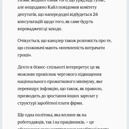
але нещодавно Кайл повідомив комітету
депутатів, що напередодні відбудеться 26
консультацій щодо того, як саме будуть
впроваджені ці заходи.
Очікується, що канцлер також розповість про те,
що споживачі мають «впевненість витрачати
гроші».
Дехто в бізнес-спільноті інтерпретує це як
можливе провісник чергового підвищення
національного прожиткового мінімуму, яке
перевищує інфляцію, що також, як правило,
призводить до зростання інших зарплат у
структурі заробітної плати фірми.
Ще одна політика, яка вплине як на
роботодавців, так і на працівників, – це
обмеження схем жертвування заробітної плати,