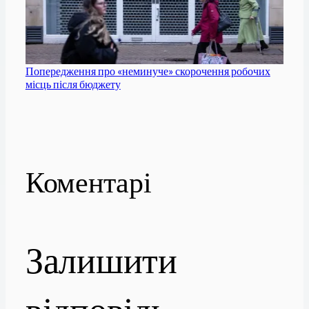
Попередження про «неминуче» скорочення робочих
місць після бюджету
Коментарі
Залишити
відповідь