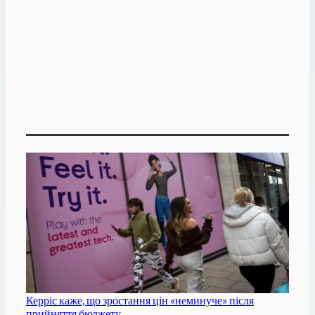
Керріс каже, що зростання цін «неминуче» після
прийняття бюджету