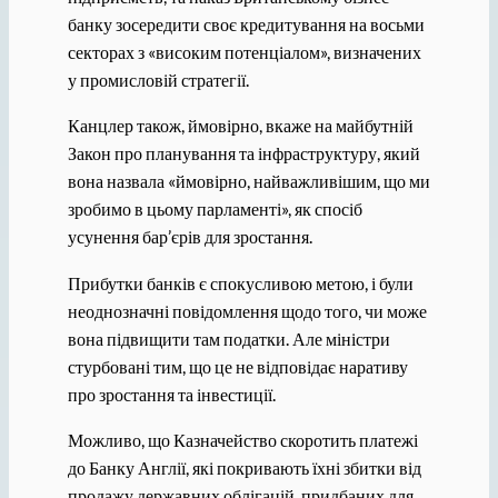
банку зосередити своє кредитування на восьми
секторах з «високим потенціалом», визначених
у промисловій стратегії.
Канцлер також, ймовірно, вкаже на майбутній
Закон про планування та інфраструктуру, який
вона назвала «ймовірно, найважливішим, що ми
зробимо в цьому парламенті», як спосіб
усунення бар’єрів для зростання.
Прибутки банків є спокусливою метою, і були
неоднозначні повідомлення щодо того, чи може
вона підвищити там податки. Але міністри
стурбовані тим, що це не відповідає наративу
про зростання та інвестиції.
Можливо, що Казначейство скоротить платежі
до Банку Англії, які покривають їхні збитки від
продажу державних облігацій, придбаних для