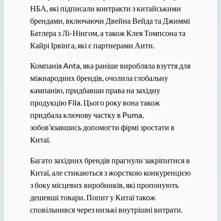
НБА, які підписали контракти з китайськими
брендами, включаючи Двейна Вейда та Джиммі
Батлера з Лі-Нінгом, а також Клея Томпсона та
Кайрі Ірвінга, які є партнерами Анти.
Компанія Anta, яка раніше виробляла взуття для
міжнародних брендів, очолила глобальну
кампанію, придбавши права на західну
продукцію Fila. Цього року вона також
придбала ключову частку в Puma,
зобов’язавшись допомогти фірмі зростати в
Китаї.
Багато західних брендів прагнули закріпитися в
Китаї, але стикаються з жорсткою конкуренцією
з боку місцевих виробників, які пропонують
дешевші товари. Попит у Китаї також
сповільнився через низькі внутрішні витрати.