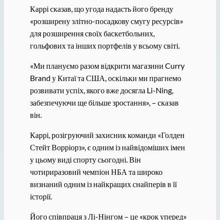
Каррі сказав, що угода надасть його бренду
«розширену злітно-посадкову смугу ресурсів»
для розширення своїх баскетбольних,
гольфових та інших портфелів у всьому світі.
«Ми плануємо разом відкрити магазини Curry
Brand у Китаї та США, оскільки ми прагнемо
розвивати успіх, якого вже досягла Li-Ning,
забезпечуючи ще більше зростання», – сказав
він.
Каррі, розігруючий захисник команди «Голден
Стейт Ворріорз», є одним із найвідоміших імен
у цьому виді спорту сьогодні. Він
чотириразовий чемпіон НБА та широко
визнаний одним із найкращих снайперів в її
історії.
Його співпраця з Лі-Нінгом – це «крок уперед»