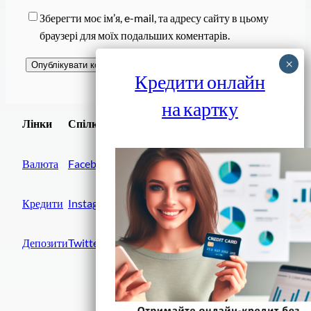
Зберегти моє ім’я, e-mail, та адресу сайту в цьому
браузері для моїх подальших коментарів.
Кредити онлайн
на картку
Завантажити
Лінки
Спілки
Android додаток
Валюта
Facebook
Кредити
Instagram
Депозити
Twitter
Фінанси IN UA