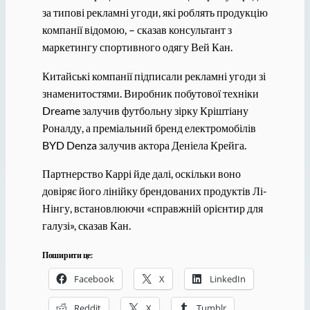
за типові рекламні угоди, які роблять продукцію
компанії відомою, – сказав консультант з
маркетингу спортивного одягу Вей Кан.
Китайські компанії підписали рекламні угоди зі
знаменитостями. Виробник побутової техніки
Dreame залучив футбольну зірку Кріштіану
Роналду, а преміальний бренд електромобілів
BYD Denza залучив актора Деніела Крейга.
Партнерство Каррі йде далі, оскільки воно
довіряє його лінійку брендованих продуктів Лі-
Нінгу, встановлюючи «справжній орієнтир для
галузі», сказав Кан.
Поширити це:
Facebook
X
LinkedIn
Reddit
X
Tumblr