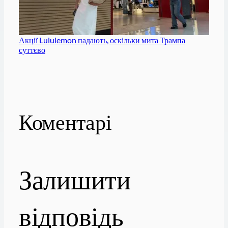
Акції Lululemon падають, оскільки мита Трампа
суттєво
Коментарі
Залишити
відповідь