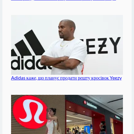
Adidas каже, що планує продати решту кросівок Yeezy