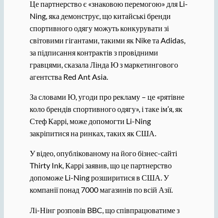
Це партнерство є «знаковою перемогою» для Li-
Ning, яка демонструє, що китайські бренди
спортивного одягу можуть конкурувати зі
світовими гігантами, такими як Nike та Adidas,
за підписання контрактів з провідними
гравцями, сказала Лінда Ю з маркетингового
агентства Red Ant Asia.
За словами Ю, угоди про рекламу – це «рятівне
коло брендів спортивного одягу», і таке ім’я, як
Стеф Каррі, може допомогти Li-Ning
закріпитися на ринках, таких як США.
У відео, опублікованому на його бізнес-сайті
Thirty Ink, Каррі заявив, що це партнерство
допоможе Li-Ning розширитися в США. У
компанії понад 7000 магазинів по всій Азії.
Лі-Нінг розповів BBC, що співпрацюватиме з