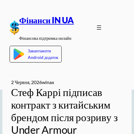
Перейти
до
Фінанси IN UA
вмісту
Фінансова підтримка онлайн
Завантажити
Android додаток
2 Червня, 2026
winax
Стеф Каррі підписав
контракт з китайським
брендом після розриву з
Under Armour