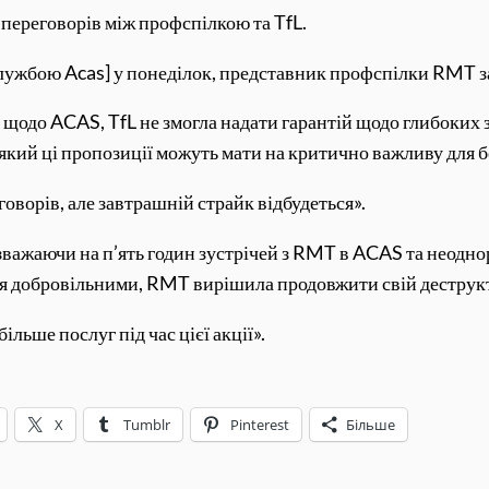
 переговорів між профспілкою та TfL.
службою Acas] у понеділок, представник профспілки RMT з
х щодо ACAS, TfL не змогла надати гарантій щодо глибоких
 який ці пропозиції можуть мати на критично важливу для бе
ворів, але завтрашній страйк відбудеться».
незважаючи на п’ять годин зустрічей з RMT в ACAS та неодн
я добровільними, RMT вирішила продовжити свій деструк
льше послуг під час цієї акції».
X
Tumblr
Pinterest
Більше