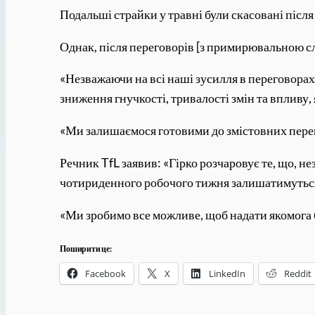
Подальші страйки у травні були скасовані після
Однак, після переговорів [з примирювальною 
«Незважаючи на всі наші зусилля в переговора
зниження гнучкості, тривалості змін та впливу,
«Ми залишаємося готовими до змістовних перего
Речник TfL заявив: «Гірко розчаровує те, що, 
чотириденного робочого тижня залишатимутьс
«Ми зробимо все можливе, щоб надати якомога бі
Поширити це:
Facebook
X
LinkedIn
Reddit