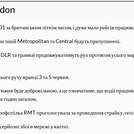
1 за британським літнім часом, і дуже мало рейсів працюва
тини ліній Metropolitan та Central будуть призупинені.
 DLR та трамваї продовжуватимуть рух протягом усього мар
го руху вранці 3 та 5 червня.
ижня буде добровільною, а це означатиме, що водії працюв
 годин загалом.
рофспілка RMT проголосувала за проведення страйку, огол
рйозні збої в мережі у квітні.