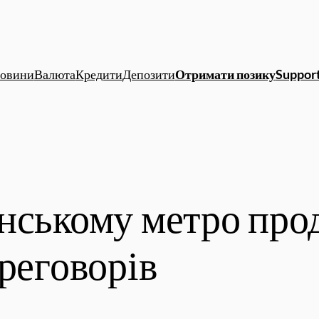
овини
Валюта
Кредити
Депозити
Отримати позику
Support
онському метро пр
реговорів