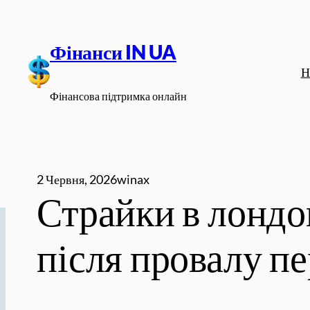
Перейти
до
Фінанси IN UA
вмісту
Н
Фінансова підтримка онлайн
2 Червня, 2026
winax
Страйки в лонд
після провалу пе