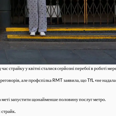
 час страйку у квітні сталися серйозні перебої в роботі мер
ереговорів, але профспілка RMT заявила, що TfL «не надал
 на меті запустити щонайменше половину послуг метро.
 страйк.