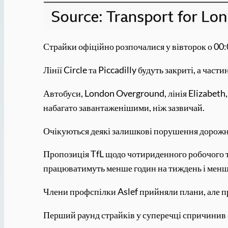
Страйки офіційно розпочалися у вівторок о 00:0
Лінії Circle та Piccadilly будуть закриті, а час
Автобуси, London Overground, лінія Elizabeth,
набагато завантаженішими, ніж зазвичай.
Очікуються деякі залишкові порушення дорожньо
Пропозиція TfL щодо чотириденного робочого т
працюватимуть менше годин на тиждень і менше
Члени профспілки Aslef прийняли плани, але п
Перший раунд страйків у суперечці спричинив се