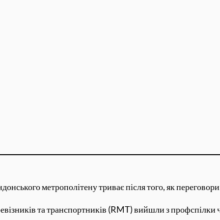
донського метрополітену триває після того, як переговори,
евізників та транспортників (RMT) вийшли з профспілки ч