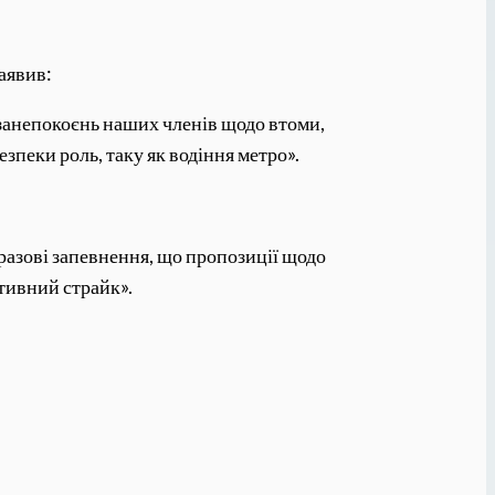
аявив:
 занепокоєнь наших членів щодо втоми,
зпеки роль, таку як водіння метро».
оразові запевнення, що пропозиції щодо
тивний страйк».