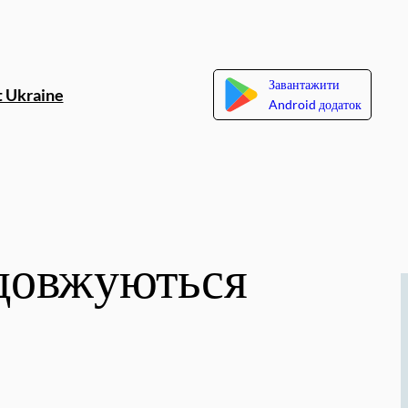
Завантажити
 Ukraine
Android додаток
одовжуються