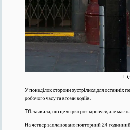
Під
У понеділок сторони зустрілися для останніх п
робочого часу та втоми водіїв.
TfL заявила, що це «гірко розчаровує», але має
На четвер заплановано повторний 24-годинний