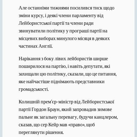
Але останніми тижнями посилився тиск щодо
зміни курсу, і деякі члени парламенту від
Лейбористської партії та члени ради
звинуватили політику у програші партії на
місцевих виборах минулого місяця в деяких
частинах Англії.
Нарікання з боку лівих лейбористів ширше
поширилося на партію, і навіть депутати, які
захищали цю політику, сказали, що це питання,
яке найчастіше піднімають представники
громадськості.
Колишній прем’єр-міністр від Лейбористської
партії Гордон Браун, який запровадив зимове
пальне як загальну перевагу, будучи канцлером,
сказав, що сер Кейр мав «право», щоб
переглянути рішення.