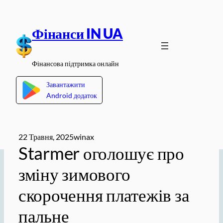
Перейти
до
Фінанси IN UA
вмісту
Фінансова підтримка онлайн
Завантажити
Android додаток
22 Травня, 2025
winax
Starmer оголошує про
зміну зимового
скорочення платежів за
пальне