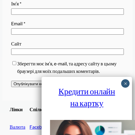
Ім’я
*
Email
*
Сайт
Зберегти моє ім’я, e-mail, та адресу сайту в цьому
браузері для моїх подальших коментарів.
Кредити онлайн
на картку
Завантажити
Лінки
Спілки
Android додаток
Валюта
Facebook