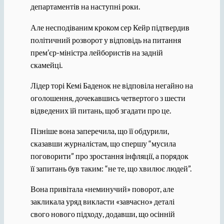
департаментів на наступні роки.
Але несподіваним кроком сер Кейр підтвердив
політичний розворот у відповідь на питання
прем’єр-міністра лейбористів на задній
скамейці.
Лідер торі Кемі Баденок не відповіла негайно на
оголошення, дочекавшись четвертого з шести
відведених їй питань, щоб згадати про це.
Пізніше вона заперечила, що її обдурили,
сказавши журналістам, що спершу “мусила
поговорити” про зростання інфляції, а порядок
її запитань був таким: “не те, що хвилює людей”.
Вона привітала «неминучий» поворот, але
закликала уряд викласти «завчасно» деталі
свого нового підходу, додавши, що осінній