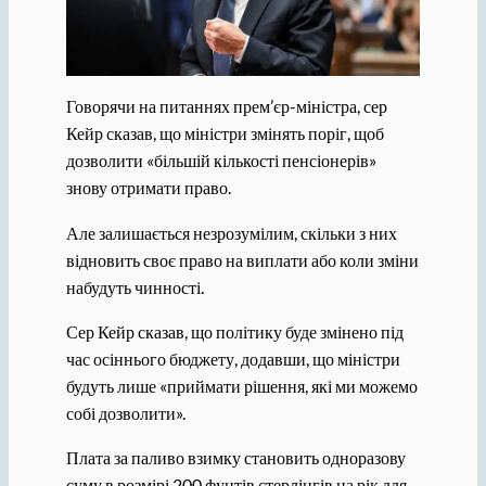
Говорячи на питаннях прем’єр-міністра, сер
Кейр сказав, що міністри змінять поріг, щоб
дозволити «більшій кількості пенсіонерів»
знову отримати право.
Але залишається незрозумілим, скільки з них
відновить своє право на виплати або коли зміни
набудуть чинності.
Сер Кейр сказав, що політику буде змінено під
час осіннього бюджету, додавши, що міністри
будуть лише «приймати рішення, які ми можемо
собі дозволити».
Плата за паливо взимку становить одноразову
суму в розмірі 200 фунтів стерлінгів на рік для