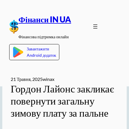
Перейти
до
Фінанси IN UA
вмісту
Фінансова підтримка онлайн
Завантажити
Android додаток
21 Травня, 2025
winax
Гордон Лайонс закликає
повернути загальну
зимову плату за пальне