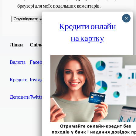
браузері для моїх подальших коментарів.
Кредити онлайн
на картку
Завантажити
Лінки
Спілки
Android додаток
Валюта
Facebook
Кредити
Instagram
Депозити
Twitter
Фінанси IN UA
вулиця Хрещатик, 14
Київ, 01001