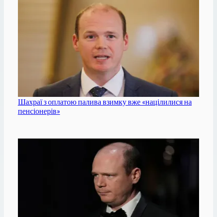
Шахраї з оплатою палива взимку вже «націлилися на
пенсіонерів»