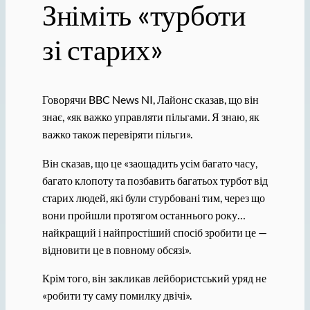
Зніміть «турботи
зі старих»
Говорячи BBC News NI, Лайонс сказав, що він
знає, «як важко управляти пільгами. Я знаю, як
важко також перевіряти пільги».
Він сказав, що це «заощадить усім багато часу,
багато клопоту та позбавить багатьох турбот від
старих людей, які були стурбовані тим, через що
вони пройшли протягом останнього року…
найкращий і найпростіший спосіб зробити це —
відновити це в повному обсязі».
Крім того, він закликав лейбористський уряд не
«робити ту саму помилку двічі».