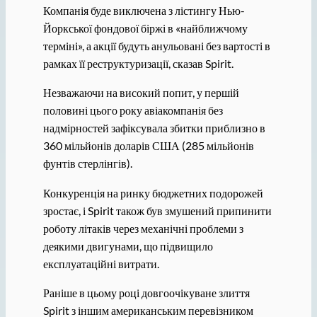
Компанія буде виключена з лістингу Нью-
Йоркської фондової біржі в «найближчому
терміні», а акції будуть анульовані без вартості в
рамках її реструктуризації, сказав Spirit.
Незважаючи на високий попит, у першій
половині цього року авіакомпанія без
надмірностей зафіксувала збитки приблизно в
360 мільйонів доларів США (285 мільйонів
фунтів стерлінгів).
Конкуренція на ринку бюджетних подорожей
зростає, і Spirit також був змушений припинити
роботу літаків через механічні проблеми з
деякими двигунами, що підвищило
експлуатаційні витрати.
Раніше в цьому році довгоочікуване злиття
Spirit з іншим американським перевізником