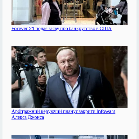
Forever 21 подає заяву про банкрутство в США
Арбітражний керуючий планує закрити Infowars
Алекса Джонса