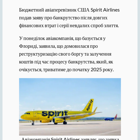
Бюджетний авіаперевізник США Spirit Airlines
подав заяву про банкрутство після довгих
фінансових втрат і серії невдалих спроб злиття.
У понеділок авіакомпанія, що базується у
Флориді, заявила, що домовилася про
реструктуризацію свого боргу та залучення
коштів під час процесу банкрутства, який, як
очікується, триватиме до початку 2025 року.
Авіакомпанія Spirit Airlines заявляє, що заявка