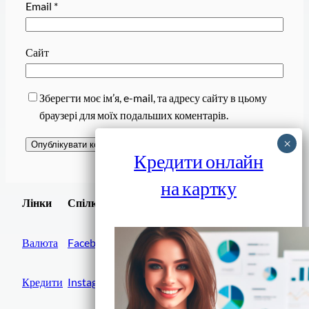
Email
*
Сайт
Зберегти моє ім’я, e-mail, та адресу сайту в цьому
браузері для моїх подальших коментарів.
Кредити онлайн
на картку
Завантажити
Лінки
Спілки
Android додаток
Валюта
Facebook
Кредити
Instagram