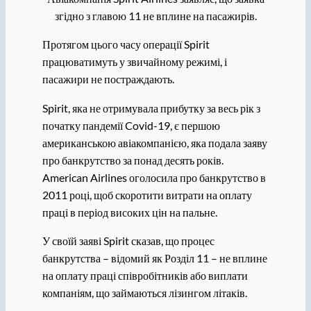
згідно з главою 11 не вплине на пасажирів.
Протягом цього часу операції Spirit
працюватимуть у звичайному режимі, і
пасажири не постраждають.
Spirit, яка не отримувала прибутку за весь рік з
початку пандемії Covid-19, є першою
американською авіакомпанією, яка подала заяву
про банкрутство за понад десять років.
American Airlines оголосила про банкрутство в
2011 році, щоб скоротити витрати на оплату
праці в період високих цін на пальне.
У своїй заяві Spirit сказав, що процес
банкрутства – відомий як Розділ 11 – не вплине
на оплату праці співробітників або виплати
компаніям, що займаються лізингом літаків.