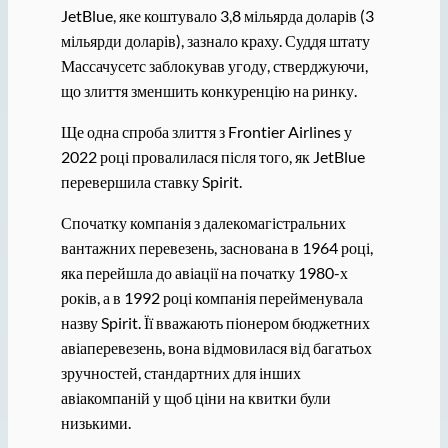
JetBlue, яке коштувало 3,8 мільярда доларів (3
мільярди доларів), зазнало краху. Суддя штату
Массачусетс заблокував угоду, стверджуючи,
що злиття зменшить конкуренцію на ринку.
Ще одна спроба злиття з Frontier Airlines у
2022 році провалилася після того, як JetBlue
перевершила ставку Spirit.
Спочатку компанія з далекомагістральних
вантажних перевезень, заснована в 1964 році,
яка перейшла до авіації на початку 1980-х
років, а в 1992 році компанія перейменувала
назву Spirit. Її вважають піонером бюджетних
авіаперевезень, вона відмовилася від багатьох
зручностей, стандартних для інших
авіакомпаній у щоб ціни на квитки були
низькими.