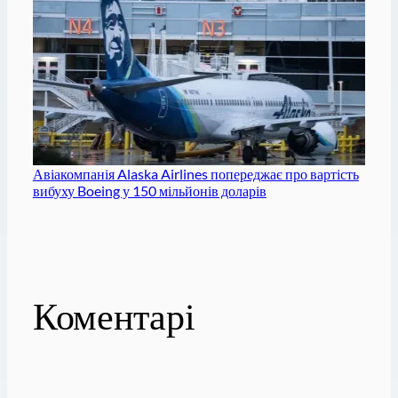
Авіакомпанія Alaska Airlines попереджає про вартість
вибуху Boeing у 150 мільйонів доларів
Коментарі