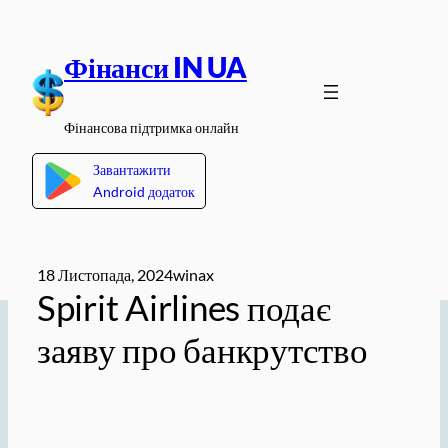
Перейти
до
Фінанси IN UA
вмісту
Фінансова підтримка онлайн
Завантажити
Android додаток
18 Листопада, 2024
winax
Spirit Airlines подає
заяву про банкрутство