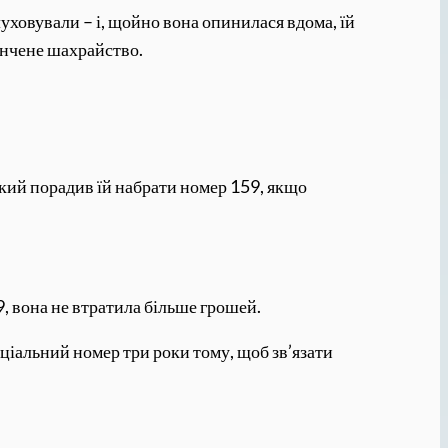
уховували – і, щойно вона опинилася вдома, їй
ончене шахрайство.
 який порадив їй набрати номер 159, якщо
9, вона не втратила більше грошей.
еціальний номер три роки тому, щоб зв’язати