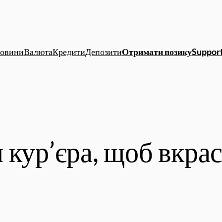
овини
Валюта
Кредити
Депозити
Отримати позику
Support
 кур’єра, щоб вкра