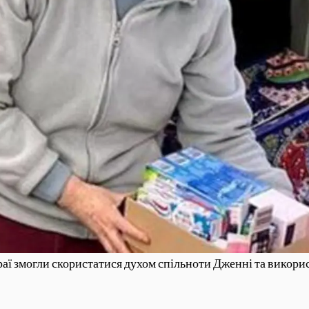
аї змогли скористатися духом спільноти Дженні та викори