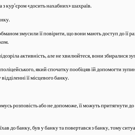
а з кур’єром «досить нахабних» шахраїв.
анку.
 обманом змусили її повірити, що вони мають доступ до її р
ком.
 підозріла активність, але не хвилюйтеся, вони збиралися з
за поліцейського, який спочатку пообіцяв їй допомогти зупи
відділенні її місцевого банку.
мусь розповість або не допоможе, її можуть притягнути до
їхав до банку, був у банку та повертався з банку, тому сит