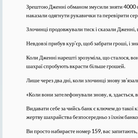
Зрештою Дженні обманом змусили зняти 4000 фун
наказали одягнути рукавички та перевірити се
Злочинці продовжували тиск і сказали Дженні, 
Невдовзі прибув кур’єр, щоб забрати гроші, і зн
Коли Дженні нарешті зрозуміла, що сталося, вон
шахраї спробують вкрасти більше грошей.
Лише через два дні, коли злочинці знову зв’язал
«Коли вони зателефонували знову, я, здається, 
Видавати себе за чийсь банк є ключем до такої
жертву шахрайства безпосередньо з їхнім банко
Ви просто набираєте номер 159, вас запитають, у