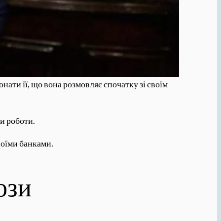
онати її, що вона розмовляє спочатку зі своїм
ки роботи.
воїми банками.
ози