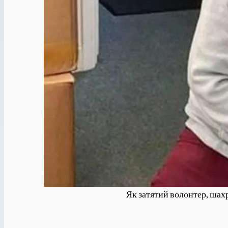
Як затятий волонтер, шахр