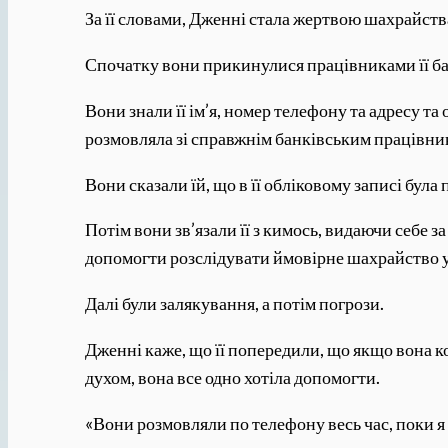
За її словами, Дженні стала жертвою шахрайств
Спочатку вони прикинулися працівниками її б
Вони знали її ім’я, номер телефону та адресу та
розмовляла зі справжнім банківським працівни
Вони сказали їй, що в її обліковому записі була
Потім вони зв’язали її з кимось, видаючи себе 
допомогти розслідувати ймовірне шахрайство у 
Далі були залякування, а потім погрози.
Дженні каже, що її попередили, що якщо вона ко
духом, вона все одно хотіла допомогти.
«Вони розмовляли по телефону весь час, поки я 