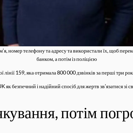
м’я, номер телефону та адресу та використали їх, щоб перек
банком, а потім із поліцією
ї лінії 159, яка отримала 800 000 дзвінків за перші три ро
K як безпечний і надійний спосіб для жертв зв’язатися зі с
якування, потім погр