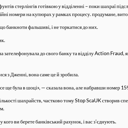
тів стерлінгів готівкою у відділенні – поки шахраї підсл
рійні номери на купюрах у рамках процесу. продумане, вит
що банкноти фальшиві, і не торкатися до них.
ик.
а зателефонувала до свого банку та відділу Action Fraud,
ися з Дженні, вона саме це й зробила.
все ще була в шоці», — сказала вона, але набравши номер 15
 кількості шахрайств, частково тому Stop ScaUK створив сп
м.
 кого ви берете банківський рахунок, і вас з’єднують.