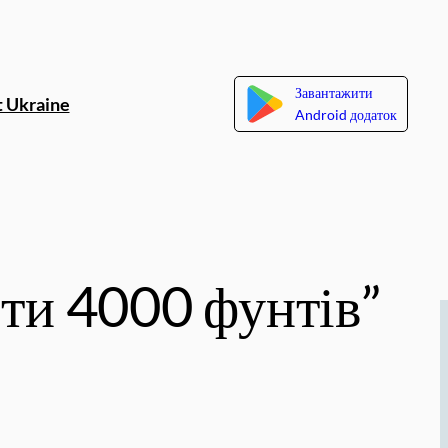
Завантажити
 Ukraine
Android додаток
сти 4000 фунтів”