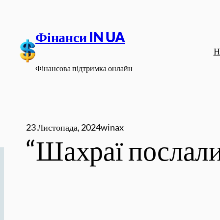
Перейти
до
Фінанси IN UA
вмісту
Н
Фінансова підтримка онлайн
23 Листопада, 2024
winax
“Шахраї послали