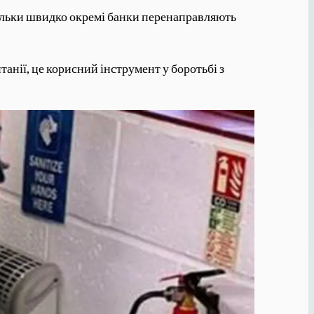
кільки швидко окремі банки перенаправляють
анії, це корисний інструмент у боротьбі з