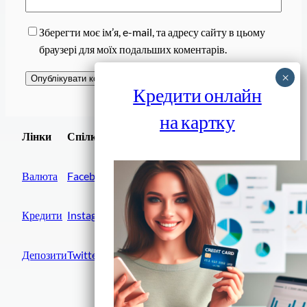
Зберегти моє ім’я, e-mail, та адресу сайту в цьому
браузері для моїх подальших коментарів.
Кредити онлайн
на картку
Завантажити
Лінки
Спілки
Android додаток
Валюта
Facebook
Кредити
Instagram
Депозити
Twitter
Фінанси IN UA