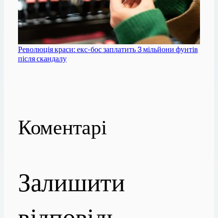
Революція краси: екс-бос заплатить 3 мільйони фунтів
після скандалу
Коментарі
Залишити
відповідь