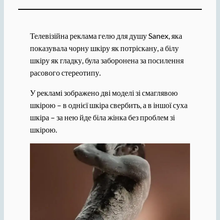
Телевізійна реклама гелю для душу Sanex, яка
показувала чорну шкіру як потріскану, а білу
шкіру як гладку, була заборонена за посилення
расового стереотипу.
У рекламі зображено дві моделі зі смаглявою
шкірою – в однієї шкіра свербить, а в іншої суха
шкіра – за нею йде біла жінка без проблем зі
шкірою.