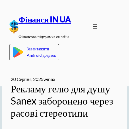
Перейти
до
Фінанси IN UA
вмісту
Фінансова підтримка онлайн
Завантажити
Android додаток
20 Серпня, 2025
winax
Рекламу гелю для душу
Sanex заборонено через
расові стереотипи