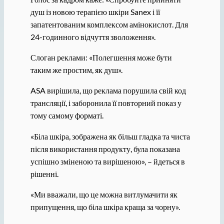
душ із новою терапією шкіри Sanex і її
запатентованим комплексом амінокислот. Для
24-годинного відчуття зволоження».
Слоган реклами: «Полегшення може бути
таким же простим, як душ».
ASA вирішила, що реклама порушила свій код
трансляції, і заборонила її повторний показ у
тому самому форматі.
«Біла шкіра, зображена як більш гладка та чиста
після використання продукту, була показана
успішно зміненою та вирішеною», – йдеться в
рішенні.
«Ми вважали, що це можна витлумачити як
припущення, що біла шкіра краща за чорну».