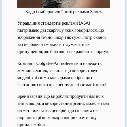
Кадр із забороненої нині реклами Sanex
Управління стандартів реклами (ASA)
підтримало дві скарги, у яких говорилося, що
зображення темної шкіри як сухої, потрісканої
та сверблячої «можна витлумачити як
припущення, що біла шкіра є кращою за чорну».
Компанія Colgate-Palmolive, якій належить
компанія Sanex, заявила, що використовує
моделі з різними кольорами шкіри, що є
частиною свого прагнення до різноманітності.
Бренд заявив, що виробляє продукти для всіх
типів шкіри, а використання різних моделей має
на меті показати сценарій «до і після», а не
порівняти різні кольори шкіри чи етнічну
приналежність.