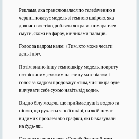
Реклама, яка транслювалася по телебаченню в
червні, показує модель зі темною шкірою, яка
дряпає своє тіло, роблячи яскраво-помаранчеві
смуги, схожі на фарбу, кінчиками пальців.
Голос за кадром каже: «Тим, хто може чесати
день і ніч».
Потім видно іншу темношкіру модель, покриту
потрісканим, схожим на глину матеріалом, і
голос за кадром продовжує «тим, чия шкіра буде
відчувати себе сухою навіть від води».
Видно білу модель, що приймає душ із водою та
піною, що рухається по її шкірі, на якій немає
видимих проблем або графіки, які б вказували
на будь-які.
Голос за кадром каже: «Спробуйте прийняти