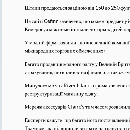
Штани продаються за ціною від 150 до 250 фунтів
На сайті Cefinn зазначено, що кожен предмет у 
Кемерон, а між ними ініціали чотирьох дітей па
У модній фірмі заявили, що «невеликій компанії
міжнародних торгових обмеженнях».
Багато продавців модного одягу у Великій Брит
страхування, що впливає на фінанси, а також зм
Минулого місяця River Island отримав зелене св
реструктуризації магазину одягу.
Мережа аксесуарів Claire’s тим часом розвалил
Експерти кажуть, що багато його постачальникі
Трампом, які підвищили витрати на транспортув