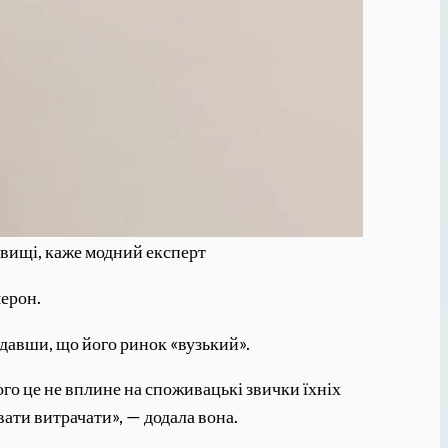
овищі, каже модний експерт
мерон.
додавши, що його ринок «вузький».
го це не вплине на споживацькі звички їхніх
ати витрачати», — додала вона.