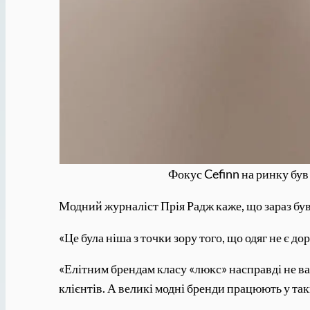
Фокус Cefinn на ринку був
Модний журналіст Прія Радж каже, що зараз був
«Це була ніша з точки зору того, що одяг не є д
«Елітним брендам класу «люкс» насправді не ва
клієнтів. А великі модні бренди працюють у та