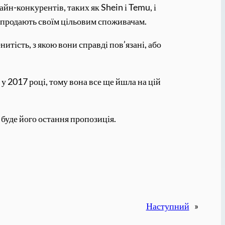
йн-конкурентів, таких як Shein і Temu, і
о продають своїм цільовим споживачам.
тість, з якою вони справді пов’язані, або
у 2017 році, тому вона все ще йшла на цій
 буде його остання пропозиція.
Наступний
»