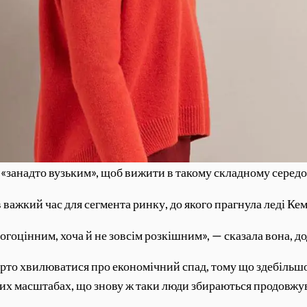
 «занадто вузьким», щоб вижити в такому складному серед
 важкий час для сегмента ринку, до якого прагнула леді Ке
орогоцінним, хоча й не зовсім розкішним», — сказала вона, 
рто хвилюватися про економічний спад, тому що здебільшо
ких масштабах, що знову ж таки люди збираються продовжув