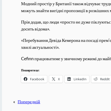
Модний простір у Британії також відчуває труд
можуть знайти вигідні пропозиції в розкішних 
Прія додав, що люди «просто не дуже піклуються
досить відома».
«Перебування Девіда Кемерона на посаді прем’єр
хвилі актуальності».
Cefinn працюватиме у звичному режимі до майбут
Поширити це:
Facebook
X
LinkedIn
Reddit
«
Попередній