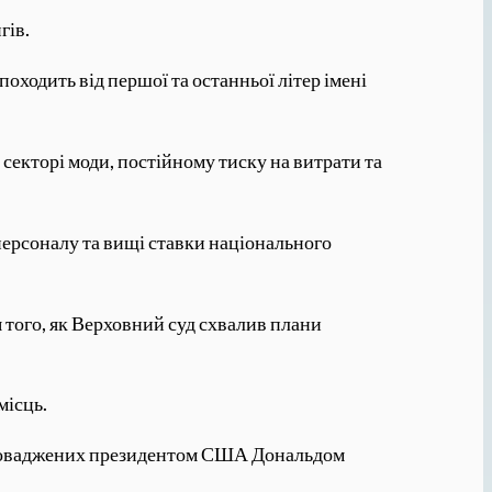
гів.
оходить від першої та останньої літер імені
 секторі моди, постійному тиску на витрати та
 персоналу та вищі ставки національного
я того, як Верховний суд схвалив плани
місць.
 запроваджених президентом США Дональдом