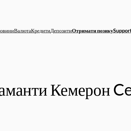
овини
Валюта
Кредити
Депозити
Отримати позику
Support
аманти Кемерон Ce