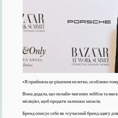
«Я прийняла це рішення нелегко, особливо тому,
Вона додала, що онлайн-магазин лейбла та маг
місяців», щоб продати залишки запасів.
Бренд описує себе як «сучасний бренд одягу дл