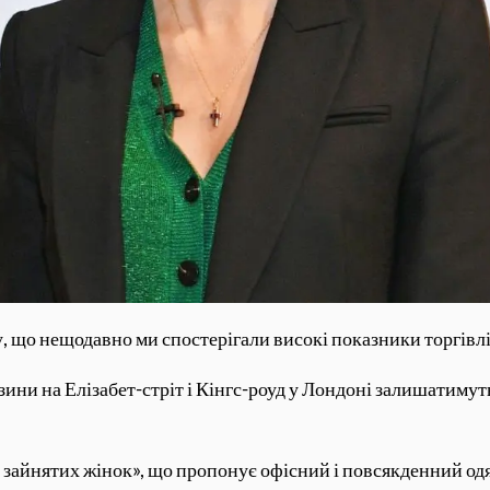
 що нещодавно ми спостерігали високі показники торгівлі»,
азини на Елізабет-стріт і Кінгс-роуд у Лондоні залишатим
я зайнятих жінок», що пропонує офісний і повсякденний од