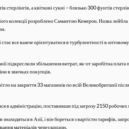
 стерлінгів, а квіткові сукні – близько 300 фунтів стерлін
його колекції розроблено Самантою Кемерон. Назва лейбла п
ри.
 стає все важче орієнтуватися в турбулентності в оптовому
анії підкреслили збільшення витрат, як-от заробітна плата
іни в звичках покупців.
ітло на закриття 33 магазинів по всій Великобританії післ
ася в адміністрацію, поставивши під загрозу 2150 робочих 
в знаходяться в Азії, і він бореться з вартістю тарифів,
ання матеріалів через кордон.