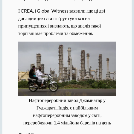
І CREA, і Global Witness заявили, що ці дві
дослідницькі статті ґрунтуються на
припущеннях і визнають, що аналіз такої
торгівлі має проблеми та обмеження.
Нафтопереробний завод Джамнагар у
Гуджараті, Індія, є найбільшим
нафтопереробним заводом у світі,
переробляючи 1,4 мільйона барелів на день