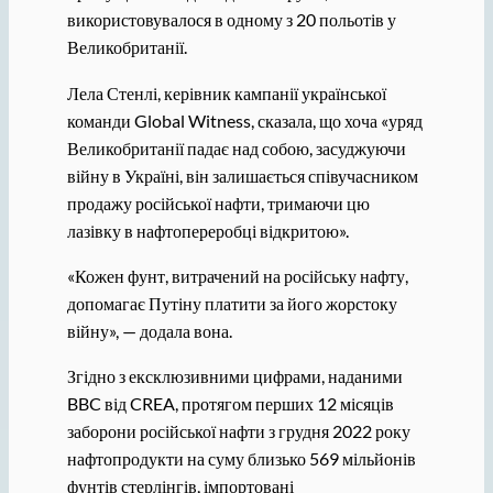
використовувалося в одному з 20 польотів у
Великобританії.
Лела Стенлі, керівник кампанії української
команди Global Witness, сказала, що хоча «уряд
Великобританії падає над собою, засуджуючи
війну в Україні, він залишається співучасником
продажу російської нафти, тримаючи цю
лазівку в нафтопереробці відкритою».
«Кожен фунт, витрачений на російську нафту,
допомагає Путіну платити за його жорстоку
війну», — додала вона.
Згідно з ексклюзивними цифрами, наданими
BBC від CREA, протягом перших 12 місяців
заборони російської нафти з грудня 2022 року
нафтопродукти на суму близько 569 мільйонів
фунтів стерлінгів, імпортовані