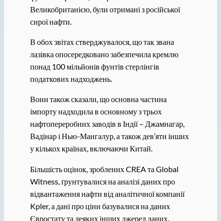
Великобританією, були отримані з російської
сирої нафти.
В обох звітах стверджувалося, що так звана
лазівка ​​опосередковано забезпечила кремлю
понад 100 мільйонів фунтів стерлінгів
податкових надходжень.
Вони також сказали, що основна частина
імпорту надходила в основному з трьох
нафтопереробних заводів в Індії – Джамнагар,
Вадінар і Нью-Мангалур, а також дев’яти інших
у кількох країнах, включаючи Китай.
Більшість оцінок, зроблених CREA та Global
Witness, ґрунтувалися на аналізі даних про
відвантаження нафти від аналітичної компанії
Kpler, а дані про ціни базувалися на даних
Євростату та деяких інших джерел даних.