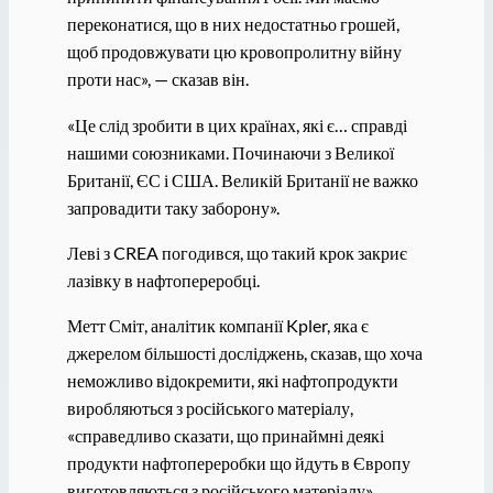
переконатися, що в них недостатньо грошей,
щоб продовжувати цю кровопролитну війну
проти нас», — сказав він.
«Це слід зробити в цих країнах, які є… справді
нашими союзниками. Починаючи з Великої
Британії, ЄС і США. Великій Британії не важко
запровадити таку заборону».
Леві з CREA погодився, що такий крок закриє
лазівку в нафтопереробці.
Метт Сміт, аналітик компанії Kpler, яка є
джерелом більшості досліджень, сказав, що хоча
неможливо відокремити, які нафтопродукти
виробляються з російського матеріалу,
«справедливо сказати, що принаймні деякі
продукти нафтопереробки що йдуть в Європу
виготовляються з російського матеріалу».