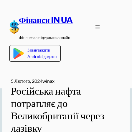
Перейти
до
Фінанси IN UA
вмісту
Фінансова підтримка онлайн
Завантажити
Android додаток
5 Лютого, 2024
winax
Російська нафта
потрапляє до
Великобританії через
лазівку