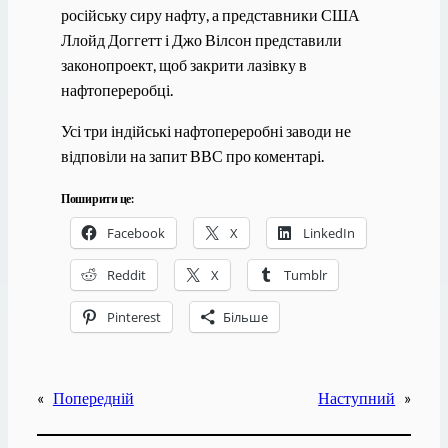
російську сиру нафту, а представники США
Ллойд Доггетт і Джо Вілсон представили
законопроект, щоб закрити лазівку в
нафтопереробці.
Усі три індійські нафтопереробні заводи не
відповіли на запит ВВС про коментарі.
Поширити це:
Facebook
X
LinkedIn
Reddit
X
Tumblr
Pinterest
Більше
«
Попередній
Наступний
»