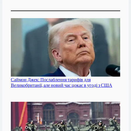
Саймон Джек: Послаблення тарифів для
Великобританії, але новий час цокає в угоді з США