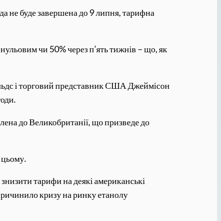
да не буде завершена до 9 липня, тарифна
 нульовим чи 50% через п’ять тижнів – що, як
нольдс і торговий представник США Джеймісон
оди.
ена ​​до Великобританії, що призведе до
 цьому.
я знизити тарифи на деякі американські
спричинило кризу на ринку етанолу