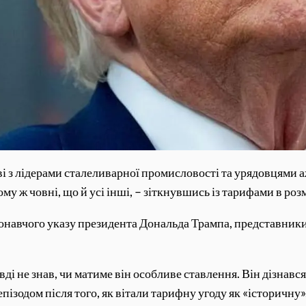
ові з лідерами сталеливарної промисловості та урядовцями 
у ж човні, що й усі інші, – зіткнувшись із тарифами в розм
онавчого указу президента Дональда Трампа, представники 
і не знав, чи матиме він особливе ставлення. Він дізнався пр
ізодом після того, як вітали тарифну угоду як «історичну»