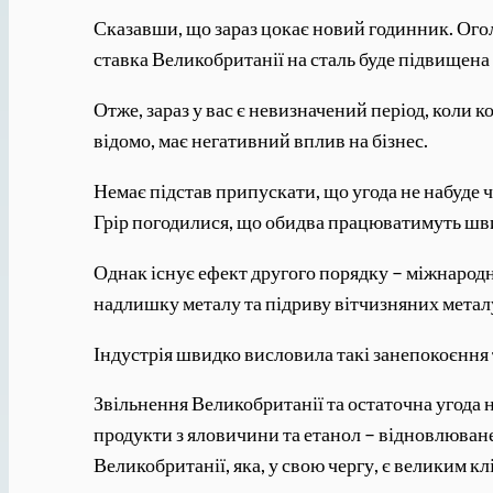
Сказавши, що зараз цокає новий годинник. Огол
ставка Великобританії на сталь буде підвищена
Отже, зараз у вас є невизначений період, коли 
відомо, має негативний вплив на бізнес.
Немає підстав припускати, що угода не набуде
Грір погодилися, що обидва працюватимуть шви
Однак існує ефект другого порядку – міжнародн
надлишку металу та підриву вітчизняних метал
Індустрія швидко висловила такі занепокоєння т
Звільнення Великобританії та остаточна угода 
продукти з яловичини та етанол – відновлюване
Великобританії, яка, у свою чергу, є великим 