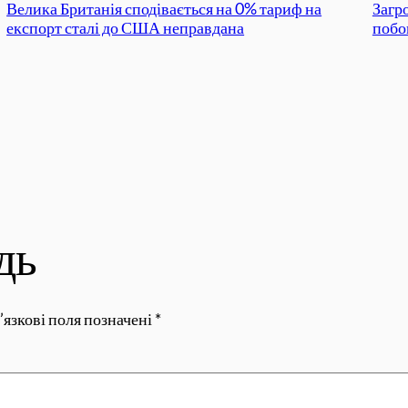
Велика Британія сподівається на 0% тариф на
Загр
експорт сталі до США неправдана
побо
дь
’язкові поля позначені
*