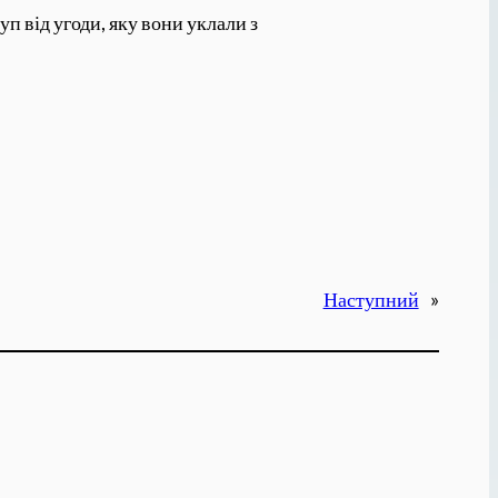
 від угоди, яку вони уклали з
Наступний
»