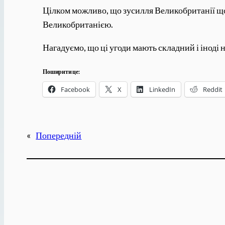
Цілком можливо, що зусилля Великобританії щод
Великобританією.
Нагадуємо, що ці угоди мають складний і іноді
Поширити це:
Facebook
X
LinkedIn
Reddit
«
Попередній