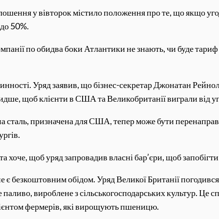
ошення у вівторок містило положення про те, що якщо уго
 до 50%.
компанії по обидва боки Атлантики не знають, чи буде тариф
 чинності. Уряд заявив, що бізнес-секретар Джонатан Рей
дше, щоб клієнти в США та Великобританії виграли від уг
а сталь, призначена для США, тепер може бути перенаправл
ургів.
а хоче, щоб уряд запровадив власні бар’єри, щоб запобігти
не є безкоштовним обідом. Уряд Великої Британії погодивс
 паливо, вироблене з сільськогосподарських культур. Це 
клієнтом фермерів, які вирощують пшеницю.