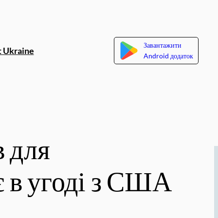
Завантажити
 Ukraine
Android додаток
 для
є в угоді з США