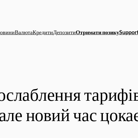
овини
Валюта
Кредити
Депозити
Отримати позику
Support
слаблення тарифів
але новий час цока