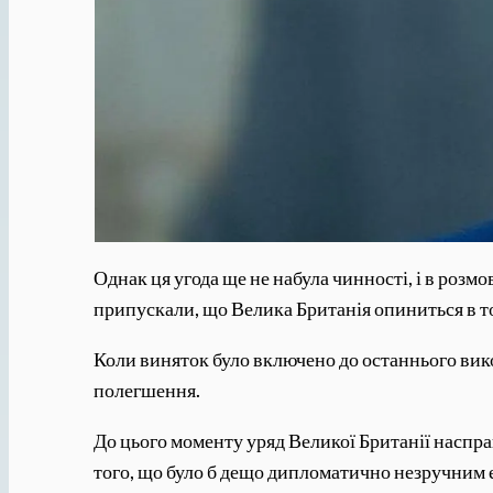
Однак ця угода ще не набула чинності, і в розм
припускали, що Велика Британія опиниться в том
Коли виняток було включено до останнього вик
полегшення.
До цього моменту уряд Великої Британії насправд
того, що було б дещо дипломатично незручним еп