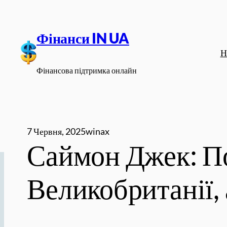
Перейти
до
Фінанси IN UA
вмісту
Н
Фінансова підтримка онлайн
7 Червня, 2025
winax
Саймон Джек: По
Великобританії, 