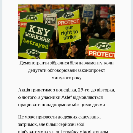
Демонстранти зібралися біля парламенту, коли
депутати обговорювали законопроект
минулого року
Акція триватиме з понеділка, 29-го, до вівторка,
6 лютого, а учасники Aslef відмовляються
працювати понаднормово між цими днями.
Це може призвести до деяких скасувань і
затримок, але більш серйозні збої
відбуватимуться в дні страйку між вівторком,