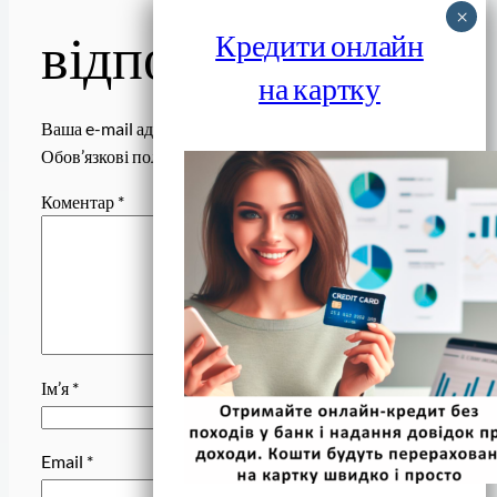
відповідь
Кредити онлайн
на картку
Ваша e-mail адреса не оприлюднюватиметься.
Обов’язкові поля позначені
*
Коментар
*
Ім’я
*
Email
*