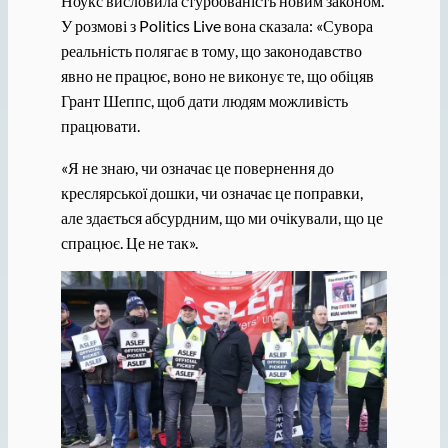
Ноукс висловила стурбованість новим законом.
У розмові з Politics Live вона сказала: «Сувора
реальність полягає в тому, що законодавство
явно не працює, воно не виконує те, що обіцяв
Грант Шеппс, щоб дати людям можливість
працювати.
«Я не знаю, чи означає це повернення до
креслярської дошки, чи означає це поправки,
але здається абсурдним, що ми очікували, що це
спрацює. Це не так».