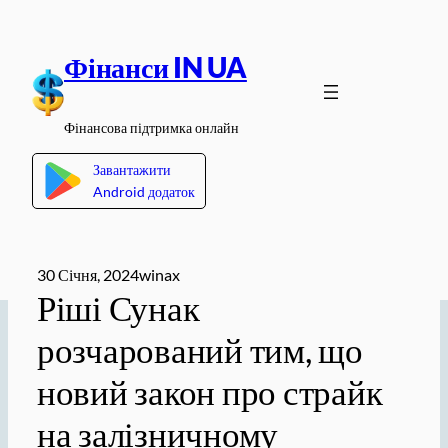
Перейти
до
Фінанси IN UA
вмісту
Фінансова підтримка онлайн
Завантажити
Android додаток
30 Січня, 2024
winax
Ріші Сунак
розчарований тим, що
новий закон про страйк
на залізничному