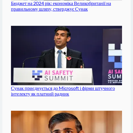
Бюджет на 2024 рік: економіка Великобританії на
правильному шляху, стверджує Сунак
Сунак приєднується до Microsoft і фірми штучного
інтелекту як платний радник