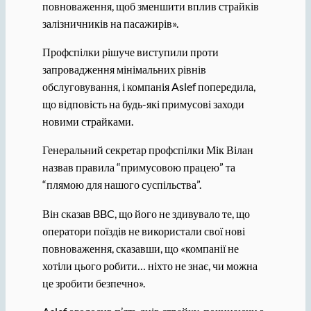
повноваження, щоб зменшити вплив страйків
залізничників на пасажирів».
Профспілки рішуче виступили проти
запровадження мінімальних рівнів
обслуговування, і компанія Aslef попередила,
що відповість на будь-які примусові заходи
новими страйками.
Генеральний секретар профспілки Мік Вілан
назвав правила “примусовою працею” та
“плямою для нашого суспільства”.
Він сказав BBC, що його не здивувало те, що
оператори поїздів не використали свої нові
повноваження, сказавши, що «компанії не
хотіли цього робити… ніхто не знає, чи можна
це зробити безпечно».