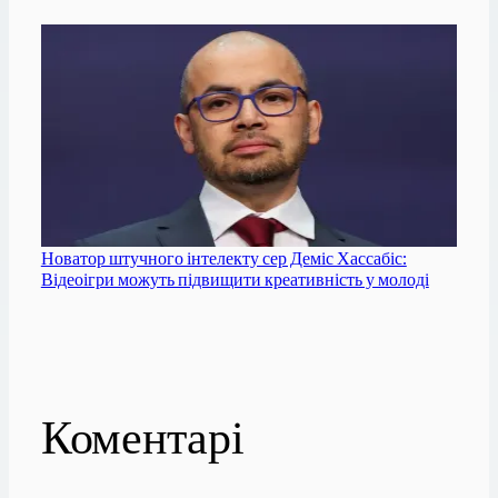
Новатор штучного інтелекту сер Деміс Хассабіс:
Відеоігри можуть підвищити креативність у молоді
Коментарі