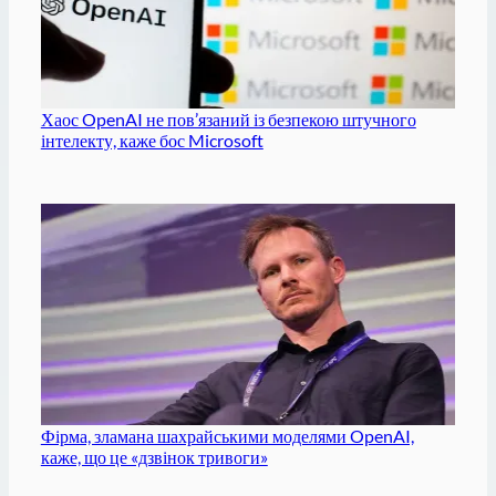
Хаос OpenAI не пов’язаний із безпекою штучного
інтелекту, каже бос Microsoft
Фірма, зламана шахрайськими моделями OpenAI,
каже, що це «дзвінок тривоги»