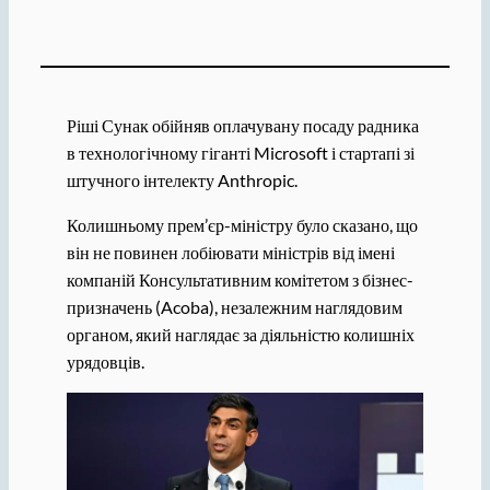
Ріші Сунак обійняв оплачувану посаду радника
в технологічному гіганті Microsoft і стартапі зі
штучного інтелекту Anthropic.
Колишньому прем’єр-міністру було сказано, що
він не повинен лобіювати міністрів від імені
компаній Консультативним комітетом з бізнес-
призначень (Acoba), незалежним наглядовим
органом, який наглядає за діяльністю колишніх
урядовців.