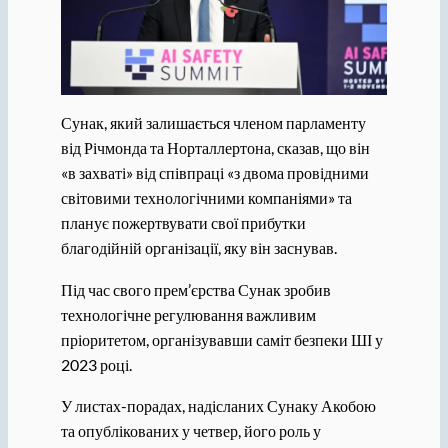
Сунак, який залишається членом парламенту
від Річмонда та Норталлертона, сказав, що він
«в захваті» від співпраці «з двома провідними
світовими технологічними компаніями» та
планує пожертвувати свої прибутки
благодійній організації, яку він заснував.
Під час свого прем’єрства Сунак зробив
технологічне регулювання важливим
пріоритетом, організувавши саміт безпеки ШІ у
2023 році.
У листах-порадах, надісланих Сунаку Акобою
та опублікованих у четвер, його роль у