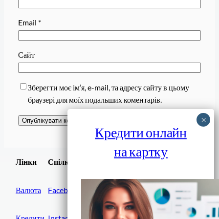
Email
*
Сайт
Зберегти моє ім’я, e-mail, та адресу сайту в цьому
браузері для моїх подальших коментарів.
Кредити онлайн
на картку
Завантажити
Лінки
Спілки
Android додаток
Валюта
Facebook
Кредити
Instagram