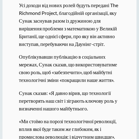
Усі доходи від нових ролей будуть передані The
Richmond Project, благодійній організації, яку
Сунак заснував разом із дружиною для
вирішення проблеми з математикою у Великій
Британії, ще однієї сфери, про яку він активно
виступав, перебуваючи на Даунінг-стріт.
Опублікувавши публікацію в соціальних
мережах, Сунак сказав, що використовуватиме
свою роль, щоб «забезпечити», щоб майбутні
технологічні зміни «покращили наше життя».
Сунак сказав: «Я давно вірив, що технології
перетворять наш світ і зіграють ключову роль у
визначенні нашого майбутнього.
«Ми стоїмо на порозі технологічної революції,
вплив якої буде таким же глибоким, як і
промислова революція: і відчутним швидше».