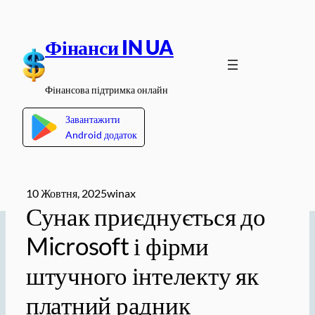
Перейти
до
Фінанси IN UA
вмісту
Фінансова підтримка онлайн
Завантажити
Android додаток
10 Жовтня, 2025
winax
Сунак приєднується до
Microsoft і фірми
штучного інтелекту як
платний радник