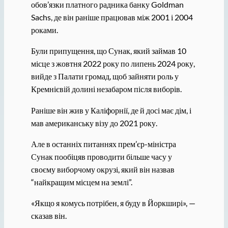
обов’язки платного радника банку Goldman
Sachs, де він раніше працював між 2001 і 2004
роками.
Були припущення, що Сунак, який займав 10
місце з жовтня 2022 року по липень 2024 року,
вийде з Палати громад, щоб зайняти роль у
Кремнієвій долині незабаром після виборів.
Раніше він жив у Каліфорнії, де й досі має дім, і
мав американську візу до 2021 року.
Але в останніх питаннях прем’єр-міністра
Сунак пообіцяв проводити більше часу у
своєму виборчому окрузі, який він назвав
“найкращим місцем на землі”.
«Якщо я комусь потрібен, я буду в Йоркширі», —
сказав він.