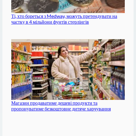
Ті, хто бореться з Medway, можуть претендувати на
частку в 4 мільйони фунтів стерлінгів
Магазин продаватиме дешеві продукти та
пропонуватиме безкоштовне дитяче харчування