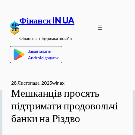
Перейти
до
Фінанси IN UA
вмісту
Фінансова підтримка онлайн
Завантажити
Android додаток
28 Листопада, 2025
winax
Мешканців просять
підтримати продовольчі
банки на Різдво