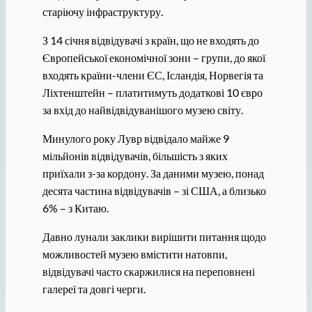
старіючу інфраструктуру.
З 14 січня відвідувачі з країн, що не входять до
Європейської економічної зони – групи, до якої
входять країни-члени ЄС, Ісландія, Норвегія та
Ліхтенштейн – платитимуть додаткові 10 євро
за вхід до найвідвідуванішого музею світу.
Минулого року Лувр відвідало майже 9
мільйонів відвідувачів, більшість з яких
приїхали з-за кордону. За даними музею, понад
десята частина відвідувачів – зі США, а близько
6% – з Китаю.
Давно лунали заклики вирішити питання щодо
можливостей музею вмістити натовпи,
відвідувачі часто скаржилися на переповнені
галереї та довгі черги.