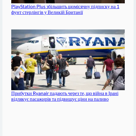
PlayStation Plus збільшить щомісячну підписку на 1
фунт стерлінгів у Великій Британії
Прибутки Ryanair падають через те, що війна в Ірані
відлякує пасажирів та підвищує ціни на паливо