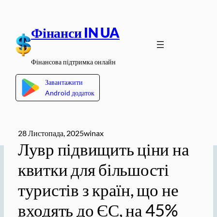
Перейти
до
Фінанси IN UA
вмісту
Фінансова підтримка онлайн
Завантажити
Android додаток
28 Листопада, 2025
winax
Лувр підвищить ціни на
квитки для більшості
туристів з країн, що не
входять до ЄС, на 45%