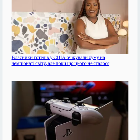
Власники готелів у США очікували буму на
чемпіонаті світу, але поки що цього не сталося