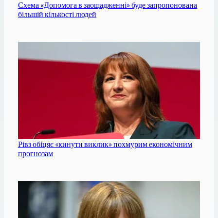
Схема «Допомога в заощадженні» буде запропонована
більшій кількості людей
Рівз обіцяє «кинути виклик» похмурим економічним
прогнозам