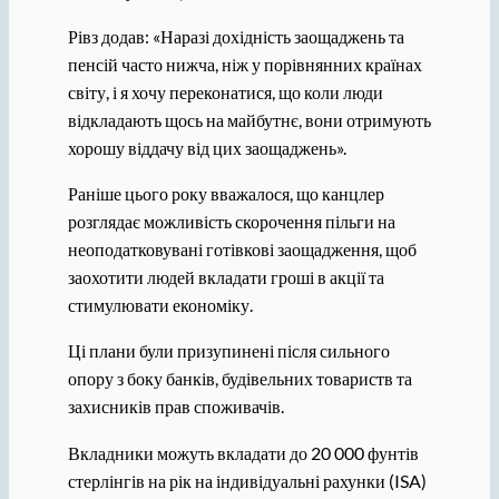
Рівз додав: «Наразі дохідність заощаджень та
пенсій часто нижча, ніж у порівнянних країнах
світу, і я хочу переконатися, що коли люди
відкладають щось на майбутнє, вони отримують
хорошу віддачу від цих заощаджень».
Раніше цього року вважалося, що канцлер
розглядає можливість скорочення пільги на
неоподатковувані готівкові заощадження, щоб
заохотити людей вкладати гроші в акції та
стимулювати економіку.
Ці плани були призупинені після сильного
опору з боку банків, будівельних товариств та
захисників прав споживачів.
Вкладники можуть вкладати до 20 000 фунтів
стерлінгів на рік на індивідуальні рахунки (ISA)