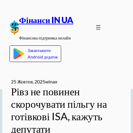
Перейти
до
Фінанси IN UA
вмісту
Фінансова підтримка онлайн
Завантажити
Android додаток
25 Жовтня, 2025
winax
Рівз не повинен
скорочувати пільгу на
готівкові ISA, кажуть
депутати