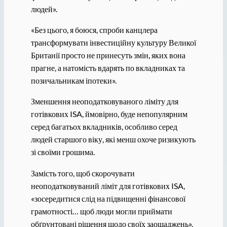
людей».
«Без цього, я боюся, спроби канцлера
трансформувати інвестиційну культуру Великої
Британії просто не принесуть змін, яких вона
прагне, а натомість вдарять по вкладниках та
позичальникам іпотеки».
Зменшення неоподатковуваного ліміту для
готівкових ISA, ймовірно, буде непопулярним
серед багатьох вкладників, особливо серед
людей старшого віку, які менш охоче ризикують
зі своїми грошима.
Замість того, щоб скорочувати
неоподатковуваний ліміт для готівкових ISA,
«зосередитися слід на підвищенні фінансової
грамотності… щоб люди могли приймати
обґрунтовані рішення щодо своїх заощаджень»,