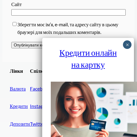
Сайт
Зберегти моє ім’я, e-mail, та адресу сайту в цьому
браузері для моїх подальших коментарів.
Кредити онлайн
на картку
Завантажити
Лінки
Спілки
Android додаток
Валюта
Facebook
Кредити
Instagram
Депозити
Twitter