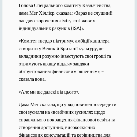
Голова Спеціального комітету Казначейства,
дама Мег Хіллієр, сказала: «Зараз не слушний
час для скорочення ліміту готівкових
індивідуальних рахунків (ISA)».
«Комітет твердо підтримує амбіції канцлера
створити у Великій Британії культуру, де
вкладники розумно інвестують свої гроші та
отримують кращу віддачу завдяки
обґрунтованим фінансовим рішенням», –
сказала вона.
«Але ми ще далекі від цього».
Дама Мег сказала, що уряд повинен зосередити
свої зусилля на «всебічних зусиллях щодо
справжнього покращення фінансової освіти та
створення доступних, високоякісних
фінансових консультацій та керівництва для