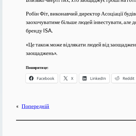
Робін Фіт, виконавчий директор Асоціації буді
заохочуватиме більше людей інвестувати, але д
бренду ISA.
«Це також може відлякати людей від заощаджен
заощаджень».
Поширити це:
Facebook
X
LinkedIn
Reddit
«
Попередній