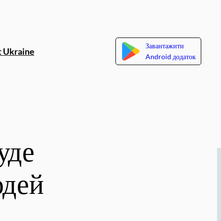
Завантажити
 Ukraine
Android додаток
уде
юдей