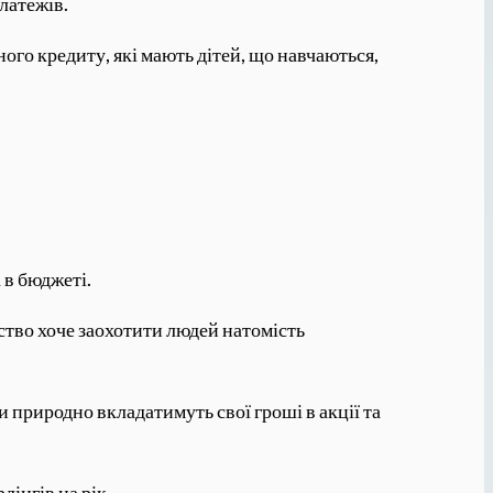
латежів.
ого кредиту, які мають дітей, що навчаються,
 в бюджеті.
йство хоче заохотити людей натомість
 природно вкладатимуть свої гроші в акції та
лінгів на рік.