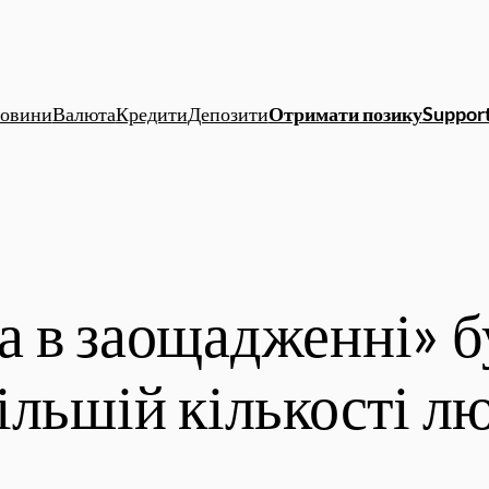
овини
Валюта
Кредити
Депозити
Отримати позику
Support
 в заощадженні» б
ільшій кількості л