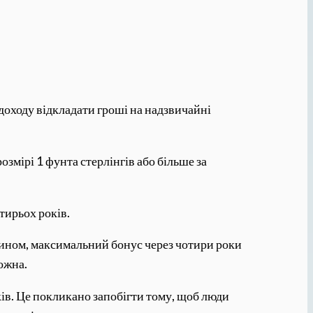
оходу відкладати гроші на надзвичайні
змірі 1 фунта стерлінгів або більше за
тирьох років.
чином, максимальний бонус через чотири роки
можна.
ків. Це покликано запобігти тому, щоб люди