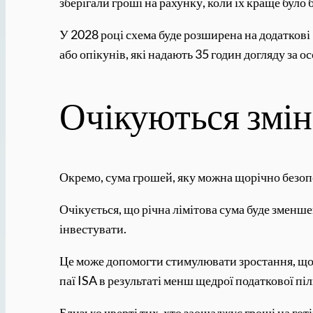
зберігали гроші на рахунку, коли їх краще було
У 2028 році схема буде розширена на додаткові
або опікунів, які надають 35 годин догляду за о
Очікуються змін
Окремо, сума грошей, яку можна щорічно безопо
Очікується, що річна лімітова сума буде зменше
інвестувати.
Це може допомогти стимулювати зростання, що є
паї ISA в результаті менш щедрої податкової піл
Близько чверті тих, хто заощаджує гроші на гот