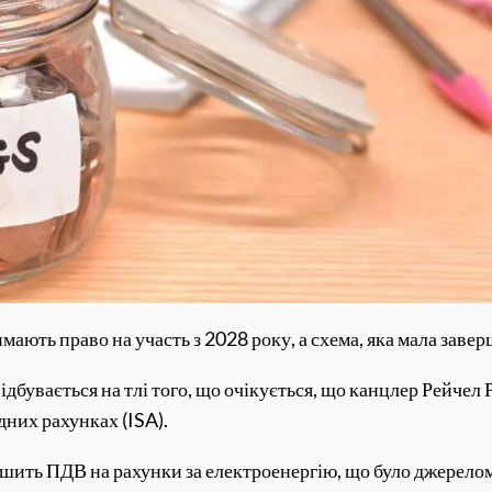
имають право на участь з 2028 року, а схема, яка мала заве
відбувається на тлі того, що очікується, що канцлер Рейчел
них рахунках (ISA).
еншить ПДВ на рахунки за електроенергію, що було джерелом