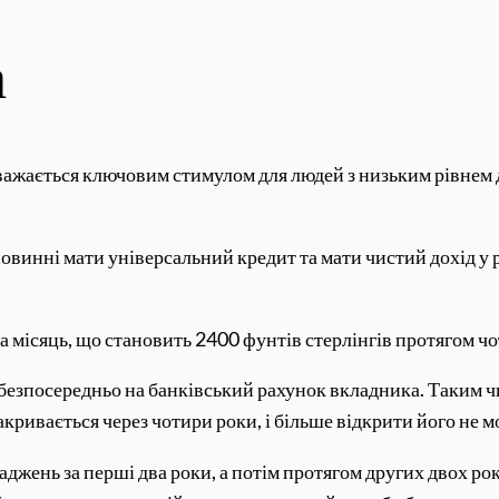
а
ажається ключовим стимулом для людей з низьким рівнем д
винні мати універсальний кредит та мати чистий дохід у ро
 місяць, що становить 2400 фунтів стерлінгів протягом чо
 безпосередньо на банківський рахунок вкладника. Таким 
кривається через чотири роки, і більше відкрити його не 
джень за перші два роки, а потім протягом других двох ро