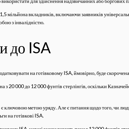
 б використати для здійснення надзвичайних або боргових п
 1,5 мільйона вкладників, включаючи заявників універсальн
собою з інвалідністю.
и до ISA
датковувати на готівковому ISA, ймовірно, буде скорочена
на з 20 000 до 12 000 фунтів стерлінгів, оскільки Казначе
 ключовою метою уряду. Але є питання щодо того, чи люди
ьги на готівкові ISA.
івковому ISA, наразі заощаджують понад 12 000 фунтів стер