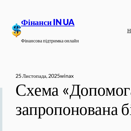
Перейти
до
Фінанси IN UA
вмісту
Н
Фінансова підтримка онлайн
25 Листопада, 2025
winax
Схема «Допомога
запропонована б