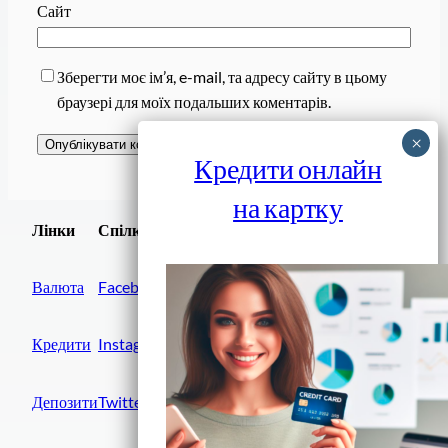
Сайт
Зберегти моє ім’я, e-mail, та адресу сайту в цьому
браузері для моїх подальших коментарів.
Кредити онлайн
на картку
Завантажити
Лінки
Спілки
Android додаток
Валюта
Facebook
Кредити
Instagram
Депозити
Twitter