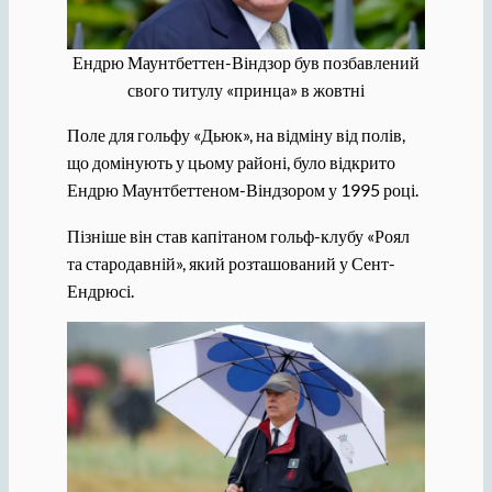
Ендрю Маунтбеттен-Віндзор був позбавлений
свого титулу «принца» в жовтні
Поле для гольфу «Дьюк», на відміну від полів,
що домінують у цьому районі, було відкрито
Ендрю Маунтбеттеном-Віндзором у 1995 році.
Пізніше він став капітаном гольф-клубу «Роял
та стародавній», який розташований у Сент-
Ендрюсі.