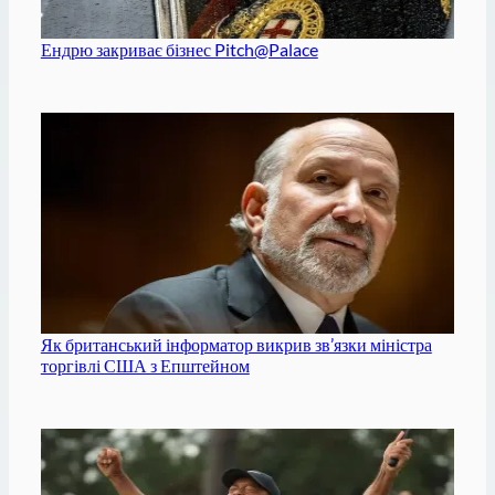
Ендрю закриває бізнес Pitch@Palace
Як британський інформатор викрив зв’язки міністра
торгівлі США з Епштейном