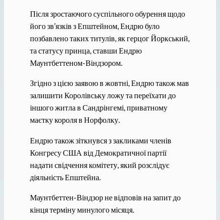
Після зростаючого суспільного обурення щодо
його зв’язків з Епштейном, Ендрю було
позбавлено таких титулів, як герцог Йоркський,
та статусу принца, ставши Ендрю
Маунтбеттеном-Віндзором.
Згідно з цією заявою в жовтні, Ендрю також мав
залишити Королівську ложу та переїхати до
іншого житла в Сандрінгемі, приватному
маєтку короля в Норфолку.
Ендрю також зіткнувся з закликами членів
Конгресу США від Демократичної партії
надати свідчення комітету, який розслідує
діяльність Епштейна.
Маунтбеттен-Віндзор не відповів на запит до
кінця терміну минулого місяця.