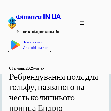
Перейти
до
Фінанси IN UA
вмісту
Фінансова підтримка онлайн
Завантажити
Android додаток
8 Грудня, 2025
winax
Ребрендування поля для
гольфу, названого на
честь колишнього
принца Ендрю