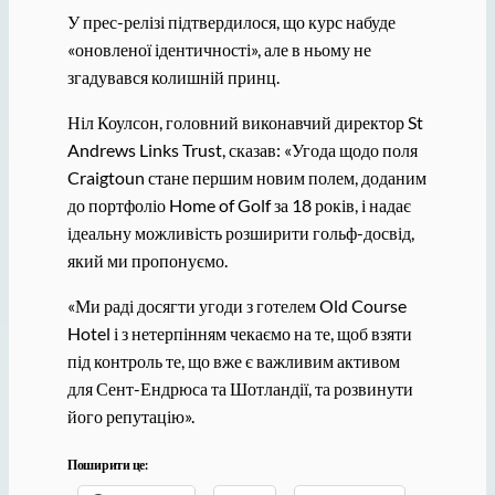
У прес-релізі підтвердилося, що курс набуде
«оновленої ідентичності», але в ньому не
згадувався колишній принц.
Ніл Коулсон, головний виконавчий директор St
Andrews Links Trust, сказав: «Угода щодо поля
Craigtoun стане першим новим полем, доданим
до портфоліо Home of Golf за 18 років, і надає
ідеальну можливість розширити гольф-досвід,
який ми пропонуємо.
«Ми раді досягти угоди з готелем Old Course
Hotel і з нетерпінням чекаємо на те, щоб взяти
під контроль те, що вже є важливим активом
для Сент-Ендрюса та Шотландії, та розвинути
його репутацію».
Поширити це: