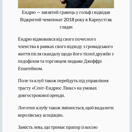
Ендрю — завзятий гравець у гольф і відвідав
Відкритий чемпіонат 2018 року в Карнусті як
глядач
Ендрю відмовився від свого почесного
членства в рамках свого відходу з громадського
життя після скандалу щодо його тісної дружби з
педофілом та торговцем людьми Джеффрі
Епштейном.
Поле та клуб також перейдуть під управління
трасту «Сент-Ендрюс Лінкс» на умовах
довгострокової оренди.
Логотип клубу також змінюється, щоб видалити
королівську асоціацію.
Замість лева, що тримає прапор із косою