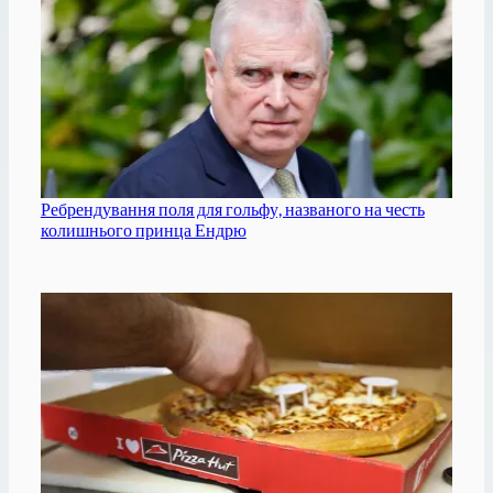
Ребрендування поля для гольфу, названого на честь
колишнього принца Ендрю