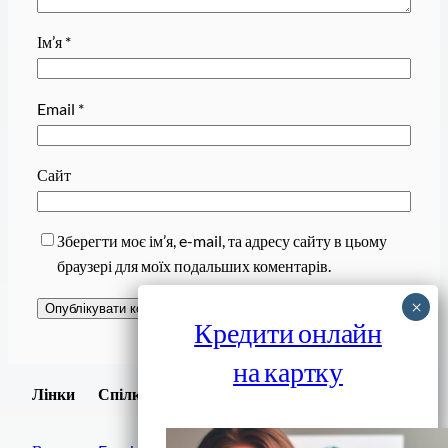
Ім’я
*
Email
*
Сайт
Зберегти моє ім’я, e-mail, та адресу сайту в цьому
браузері для моїх подальших коментарів.
Кредити онлайн
на картку
Завантажити
Лінки
Спілки
Android додаток