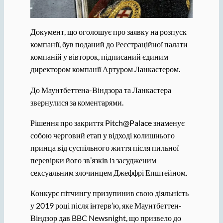
Документ, що оголошує про заявку на розпуск
компанії, був поданий до Реєстраційної палати
компаній у вівторок, підписаний єдиним
директором компанії Артуром Ланкастером.
До Маунтбеттена-Віндзора та Ланкастера
звернулися за коментарями.
Рішення про закриття Pitch@Palace знаменує
собою черговий етап у відході колишнього
принца від суспільного життя після пильної
перевірки його зв’язків із засудженим
сексуальним злочинцем Джеффрі Епштейном.
Конкурс пітчингу призупинив свою діяльність
у 2019 році після інтерв’ю, яке Маунтбеттен-
Віндзор дав BBC Newsnight, що призвело до