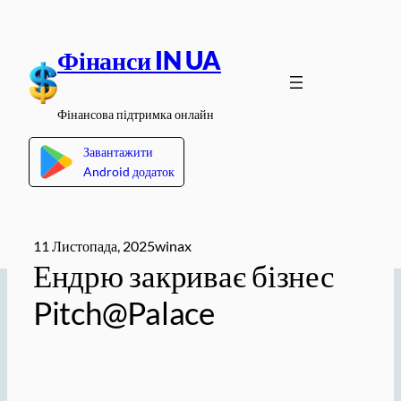
Перейти
до
Фінанси IN UA
вмісту
Фінансова підтримка онлайн
Завантажити
Android додаток
11 Листопада, 2025
winax
Ендрю закриває бізнес
Pitch@Palace