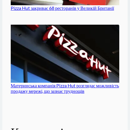
Pizza Hut закриває 68 ресторанів у Великій Британії
Материнська компанія Pizza Hut розглядає можливість
продажу мережі, що зазнає труднощів