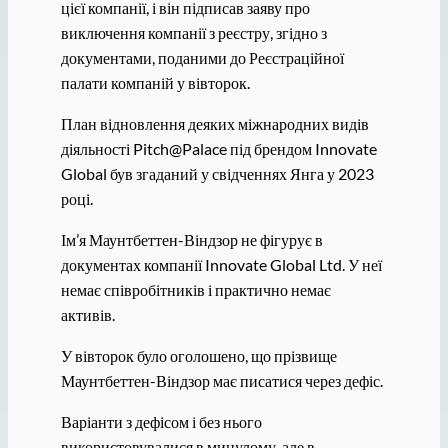
цієї компанії, і він підписав заяву про
виключення компанії з реєстру, згідно з
документами, поданими до Реєстраційної
палати компаній у вівторок.
План відновлення деяких міжнародних видів
діяльності Pitch@Palace під брендом Innovate
Global був згаданий у свідченнях Янга у 2023
році.
Ім’я Маунтбеттен-Віндзор не фігурує в
документах компанії Innovate Global Ltd. У неї
немає співробітників і практично немає
активів.
У вівторок було оголошено, що прізвище
Маунтбеттен-Віндзор має писатися через дефіс.
Варіанти з дефісом і без нього
використовувалися в минулому, але в