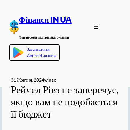
Перейти
до
Фінанси IN UA
вмісту
Фінансова підтримка онлайн
Завантажити
Android додаток
31 Жовтня, 2024
winax
Рейчел Рівз не заперечує,
якщо вам не подобається
її бюджет