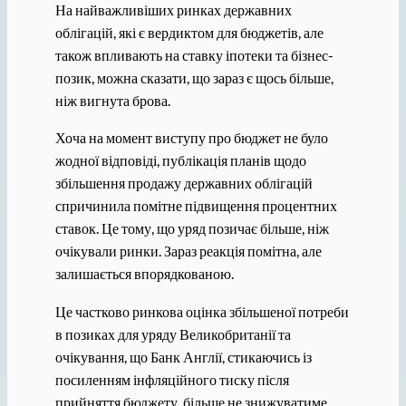
На найважливіших ринках державних
облігацій, які є вердиктом для бюджетів, але
також впливають на ставку іпотеки та бізнес-
позик, можна сказати, що зараз є щось більше,
ніж вигнута брова.
Хоча на момент виступу про бюджет не було
жодної відповіді, публікація планів щодо
збільшення продажу державних облігацій
спричинила помітне підвищення процентних
ставок. Це тому, що уряд позичає більше, ніж
очікували ринки. Зараз реакція помітна, але
залишається впорядкованою.
Це частково ринкова оцінка збільшеної потреби
в позиках для уряду Великобританії та
очікування, що Банк Англії, стикаючись із
посиленням інфляційного тиску після
прийняття бюджету, більше не знижуватиме