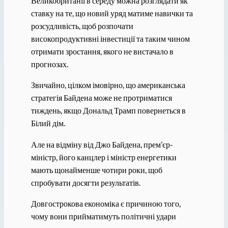
Великобританії в середу можна розглядати як
ставку на те, що новий уряд матиме навички та
розсудливість, щоб розпочати
високопродуктивні інвестиції та таким чином
отримати зростання, якого не вистачало в
прогнозах.
Звичайно, цілком імовірно, що американська
стратегія Байдена може не протриматися
тиждень, якщо Дональд Трамп повернеться в
Білий дім.
Але на відміну від Джо Байдена, прем’єр-
міністр, його канцлер і міністр енергетики
мають щонайменше чотири роки, щоб
спробувати досягти результатів.
Довгострокова економіка є причиною того,
чому вони прийматимуть політичні удари