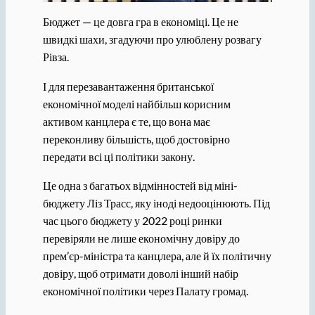
Бюджет — це довга гра в економіці. Це не
швидкі шахи, згадуючи про улюблену розвагу
Рівза.
І для перезавантаження британської
економічної моделі найбільш корисним
активом канцлера є те, що вона має
переконливу більшість, щоб достовірно
передати всі ці політики закону.
Це одна з багатьох відмінностей від міні-
бюджету Ліз Трасс, яку іноді недооцінюють. Під
час цього бюджету у 2022 році ринки
перевіряли не лише економічну довіру до
прем’єр-міністра та канцлера, але й їх політичну
довіру, щоб отримати доволі інший набір
економічної політики через Палату громад.