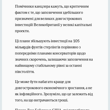
Помічники канцлера кажуть, що критичним
фактом є те, що запозичення здебільшого
призначені для великих довгострокових
інвестицій Великобританії у великі капітальні
проекти.
Ці плани збільшують інвестиції на 105
мільярдів фунтів стерлінгів порівняно з
попередніми планами консерваторів щодо
значних скорочень, залишаючи запозичення на
найвищому стабільному рівні за останні
півстоліття.
Це може бути набагато краще для
довгострокового економічного зростання, а не
як інфляційного. Зрозуміло, що це залежить від
того, на що витрачаються гроші.
Плани Джо Байдена в США, які передбачали