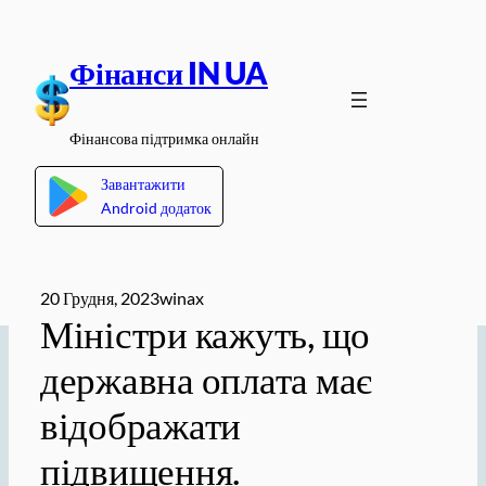
Перейти
до
Фінанси IN UA
вмісту
Фінансова підтримка онлайн
Завантажити
Android додаток
20 Грудня, 2023
winax
Міністри кажуть, що
державна оплата має
відображати
підвищення.