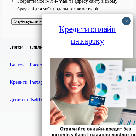
Зберегти моє ім’я, e-mail, та адресу сайту в цьому
браузері для моїх подальших коментарів.
Кредити онлайн
на картку
Завантажити
Лінки
Спілки
Android додаток
Валюта
Facebook
Кредити
Instagram
Депозити
Twitter
Фінанси IN UA
вулиця Хрещатик, 14