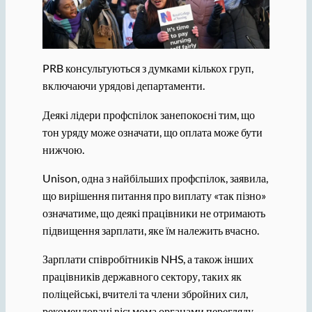
PRB консультуються з думками кількох груп,
включаючи урядові департаменти.
Деякі лідери профспілок занепокоєні тим, що
тон уряду може означати, що оплата може бути
нижчою.
Unison, одна з найбільших профспілок, заявила,
що вирішення питання про виплату «так пізно»
означатиме, що деякі працівники не отримають
підвищення зарплати, яке їм належить вчасно.
Зарплати співробітників NHS, а також інших
працівників державного сектору, таких як
поліцейські, вчителі та члени збройних сил,
рекомендовані вісьмома органами перегляду