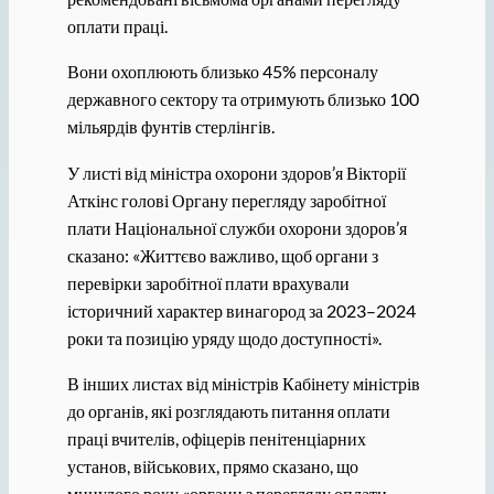
оплати праці.
Вони охоплюють близько 45% персоналу
державного сектору та отримують близько 100
мільярдів фунтів стерлінгів.
У листі від міністра охорони здоров’я Вікторії
Аткінс голові Органу перегляду заробітної
плати Національної служби охорони здоров’я
сказано: «Життєво важливо, щоб органи з
перевірки заробітної плати врахували
історичний характер винагород за 2023–2024
роки та позицію уряду щодо доступності».
В інших листах від міністрів Кабінету міністрів
до органів, які розглядають питання оплати
праці вчителів, офіцерів пенітенціарних
установ, військових, прямо сказано, що
минулого року «органи з перегляду оплати