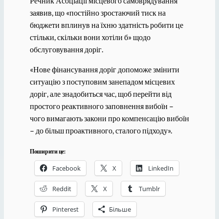
Речник Асоціації місцевого самоврядування
заявив, що «постійно зростаючий тиск на
бюджети вплинув на їхню здатність робити це
стільки, скільки вони хотіли б» щодо
обслуговування доріг.
«Нове фінансування доріг допоможе змінити
ситуацію з поступовим занепадом місцевих
доріг, але знадобиться час, щоб перейти від
простого реактивного заповнення вибоїн –
чого вимагають закони про компенсацію вибоїн
– до більш проактивного, сталого підходу».
Поширити це:
Facebook
X
LinkedIn
Reddit
X
Tumblr
Pinterest
Більше