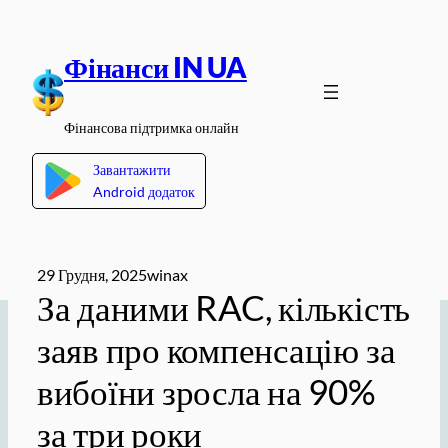
Перейти
до
Фінанси IN UA
вмісту
Фінансова підтримка онлайн
Завантажити
Android додаток
29 Грудня, 2025
winax
За даними RAC, кількість
заяв про компенсацію за
вибоїни зросла на 90%
за три роки