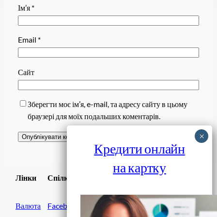
Ім’я
*
Email
*
Сайт
Зберегти моє ім’я, e-mail, та адресу сайту в цьому
браузері для моїх подальших коментарів.
Кредити онлайн
на картку
Завантажити
Лінки
Спілки
Android додаток
Валюта
Facebook