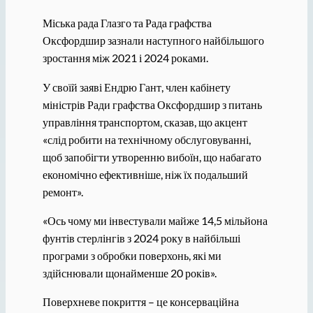
Міська рада Глазго та Рада графства
Оксфордшир зазнали наступного найбільшого
зростання між 2021 і 2024 роками.
У своїй заяві Ендрю Гант, член кабінету
міністрів Ради графства Оксфордшир з питань
управління транспортом, сказав, що акцент
«слід робити на технічному обслуговуванні,
щоб запобігти утворенню вибоїн, що набагато
економічно ефективніше, ніж їх подальший
ремонт».
«Ось чому ми інвестували майже 14,5 мільйона
фунтів стерлінгів з 2024 року в найбільші
програми з обробки поверхонь, які ми
здійснювали щонайменше 20 років».
Поверхневе покриття – це консерваційна