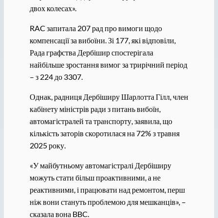
двох колесах».
RAC запитала 207 рад про вимоги щодо
компенсації за вибоїни. Зі 177, які відповіли,
Рада графства Дербішир спостерігала
найбільше зростання вимог за трирічний період
– з 224 до 3307.
Однак, радниця Дербіширу Шарлотта Гілл, член
кабінету міністрів ради з питань вибоїн,
автомагістралей та транспорту, заявила, що
кількість заторів скоротилася на 72% з травня
2025 року.
«У майбутньому автомагістралі Дербіширу
можуть стати більш проактивними, а не
реактивними, і працювати над ремонтом, перш
ніж вони стануть проблемою для мешканців», –
сказала вона BBC.