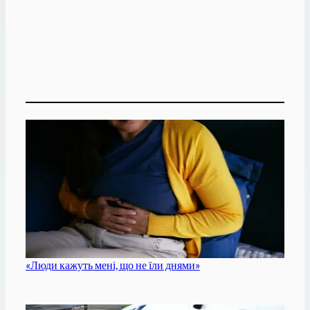
«Люди кажуть мені, що не їли днями»