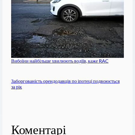
Вибоїни найбільше хвилюють водіїв, каже RAC
Заборгованість орендодавців по іпотеці подвоюється
за рік
Коментарі