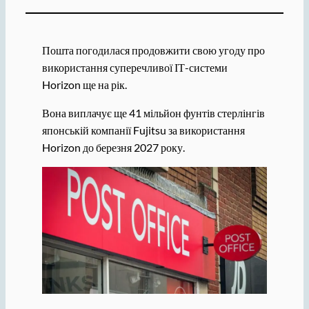
Пошта погодилася продовжити свою угоду про
використання суперечливої ​​ІТ-системи
Horizon ще на рік.
Вона виплачує ще 41 мільйон фунтів стерлінгів
японській компанії Fujitsu за використання
Horizon до березня 2027 року.