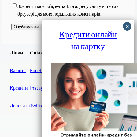
Зберегти моє ім’я, e-mail, та адресу сайту в цьому
браузері для моїх подальших коментарів.
Кредити онлайн
на картку
Завантажити
Лінки
Спілки
Android додаток
Валюта
Facebook
Кредити
Instagram
Депозити
Twitter
Фінанси IN UA
вулиця Хрещатик, 14