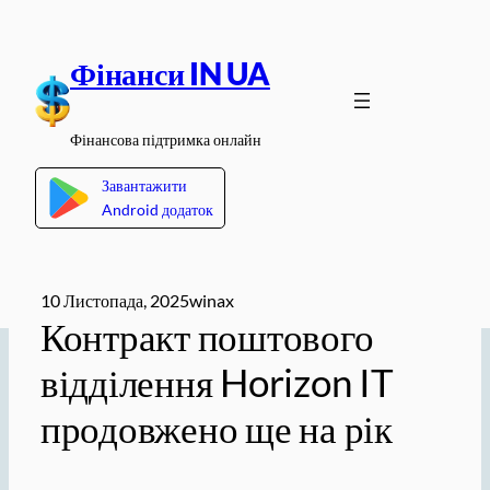
Перейти
до
Фінанси IN UA
вмісту
Фінансова підтримка онлайн
Завантажити
Android додаток
10 Листопада, 2025
winax
Контракт поштового
відділення Horizon IT
продовжено ще на рік