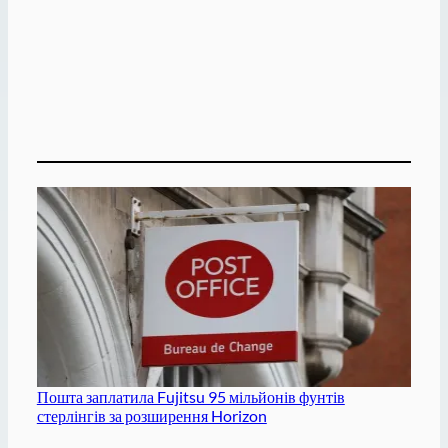
Пошта заплатила Fujitsu 95 мільйонів фунтів
стерлінгів за розширення Horizon