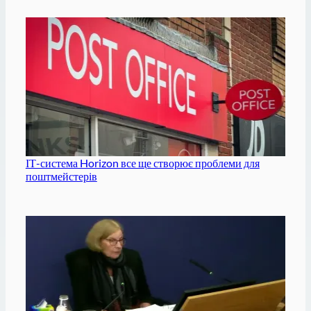
ІТ-система Horizon все ще створює проблеми для
поштмейстерів