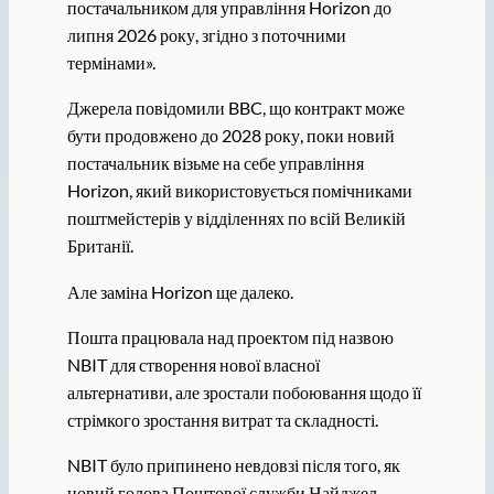
постачальником для управління Horizon до
липня 2026 року, згідно з поточними
термінами».
Джерела повідомили BBC, що контракт може
бути продовжено до 2028 року, поки новий
постачальник візьме на себе управління
Horizon, який використовується помічниками
поштмейстерів у відділеннях по всій Великій
Британії.
Але заміна Horizon ще далеко.
Пошта працювала над проектом під назвою
NBIT для створення нової власної
альтернативи, але зростали побоювання щодо її
стрімкого зростання витрат та складності.
NBIT було припинено невдовзі після того, як
новий голова Поштової служби Найджел