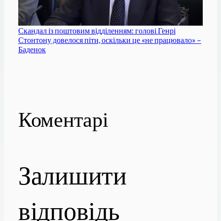
Скандал із поштовим відділенням: голові Генрі
Стонтону довелося піти, оскільки це «не працювало» –
Баденок
Коментарі
Залишити
відповідь