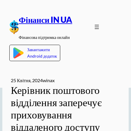
Перейти
до
Фінанси IN UA
вмісту
Фінансова підтримка онлайн
Завантажити
Android додаток
25 Квітня, 2024
winax
Керівник поштового
відділення заперечує
приховування
віддаленого доступу