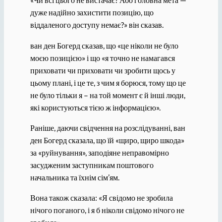
дуже надійно захистити позицію, що
віддаленого доступу немає?» він сказав.
ван ден Богерд сказав, що «це ніколи не було
моєю позицією» і що «я точно не намагався
приховати чи приховати чи зробити щось у
цьому плані, і це те, з чим я борюся, тому що це
не було тільки я – на той момент є й інші люди,
які користуються тією ж інформацією».
Раніше, даючи свідчення на розслідуванні, ван
ден Богерд сказала, що їй «щиро, щиро шкода»
за «руйнування», заподіяне неправомірно
засудженим заступникам поштового
начальника та їхнім сім’ям.
Вона також сказала: «Я свідомо не зробила
нічого поганого, і я б ніколи свідомо нічого не