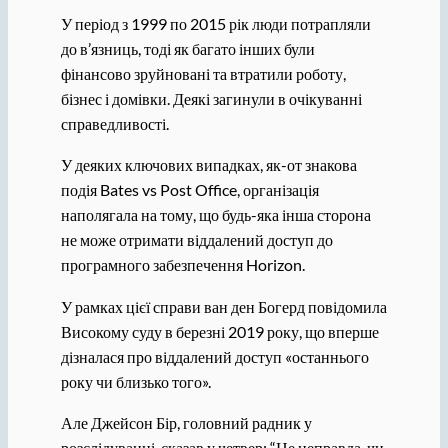
У період з 1999 по 2015 рік люди потрапляли
до в’язниць, тоді як багато інших були
фінансово зруйновані та втратили роботу,
бізнес і домівки. Деякі загинули в очікуванні
справедливості.
У деяких ключових випадках, як-от знакова
подія Bates vs Post Office, організація
наполягала на тому, що будь-яка інша сторона
не може отримати віддалений доступ до
програмного забезпечення Horizon.
У рамках цієї справи ван ден Богерд повідомила
Високому суду в березні 2019 року, що вперше
дізналася про віддалений доступ «останнього
року чи близько того».
Але Джейсон Бір, головний радник у
розслідуванні, сказав у четвер: “Це неправда, чи