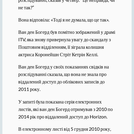
не так?”
Вона відповіла: «Тоді я не думала, що це так».
Ван ден Богерд був помітно зображений у драмі
ITV, яка знову привернула увагу до скандалу з
Поштовим відділенням, її зіграла колишня
актриса Коронейшн Стріт Кетрін Келлі.
Ван ден Богерд у своїх показаннях свідків на
розслідуванні сказала, що вона не знала про
віддалений доступ до облікових записів до
2011 року.
У запиті була показана серія електронних
листів, які ван ден Богерд отримував з 2010 по
2014 рік про віддалений доступ до Horizon.
В електронному листі від 5 грудня 2010 року,