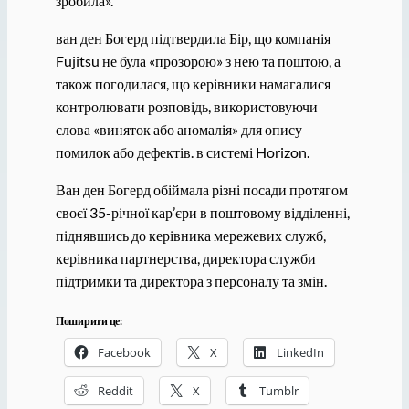
зробила».
ван ден Богерд підтвердила Бір, що компанія
Fujitsu не була «прозорою» з нею та поштою, а
також погодилася, що керівники намагалися
контролювати розповідь, використовуючи
слова «виняток або аномалія» для опису
помилок або дефектів. в системі Horizon.
Ван ден Богерд обіймала різні посади протягом
своєї 35-річної кар’єри в поштовому відділенні,
піднявшись до керівника мережевих служб,
керівника партнерства, директора служби
підтримки та директора з персоналу та змін.
Поширити це:
Facebook
X
LinkedIn
Reddit
X
Tumblr