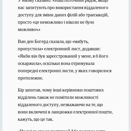
нас запитують про використання віддаленого
доступу для зміни даних філій або транзакцій,
просто «це неможливо і ніколи не було
можливо».»
Ван ден Богерд сказала, що «мабуть,
пропустила» електронний лист, додавши:
«Якби він був зареєстрований у мене, я б його
оскаржила», оскільки вона отримувала
попередні електронні листи, у яких говорилося
протилежне.
Бір запитав, чому інші керівники поштових
відділень також не помітили можливості
віддаленого доступу, незважаючи на те, що
вони включені в ланцюжки електронної пошти,
кажуть, що це так.
«Чи всі цього не вистачає? Або головна мета —