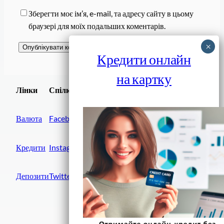
Зберегти моє ім’я, e-mail, та адресу сайту в цьому
браузері для моїх подальших коментарів.
Кредити онлайн
на картку
Завантажити
Лінки
Спілки
Android додаток
Валюта
Facebook
Кредити
Instagram
Депозити
Twitter
Фінанси IN UA