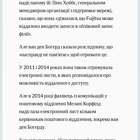
надісланому їй Лінн Хоббс, генеральним
менеджером організації з підтримки мережі,
сказано, що вона «дізналася, що Fujitsu може
віддалено вводити записи в обліковий запис
філії».
Але ван ден Богерд сказала розслідувачу, що
«насправді не пам’ятає», щоб отримати це.
У 2011 і 2014 роках вона також отримувала
електронні листи, в яких розповідалося про
можливість віддаленого доступу.
Але в 2014 році фахівець із комунікацій у
поштовому відділенні Мелані Корфілд
надіслала електронний лист кільком
керівникам поштового відділення, зокрема ван
ден Богерду.
У ньому сказано: «Наш поточний рядок, якщо