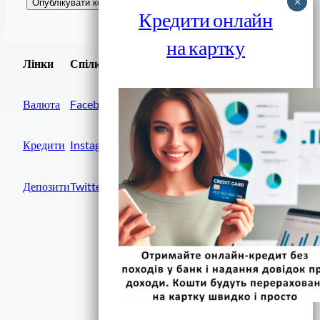
Кредити онлайн
на картку
Завантажити
Лінки
Спілки
Android додаток
Валюта
Facebook
Кредити
Instagram
Депозити
Twitter
Фінанси IN UA
вулиця Хрещатик, 14
Київ, 01001
Україна