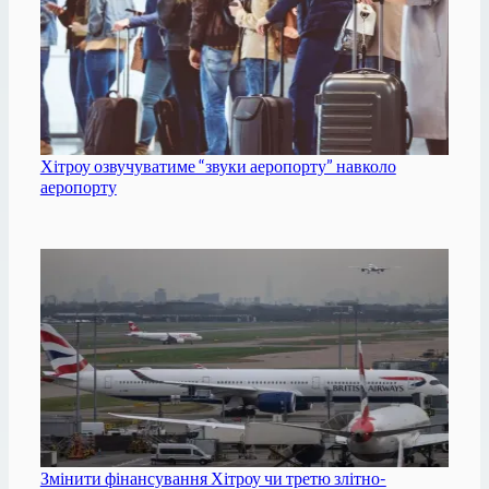
Хітроу озвучуватиме “звуки аеропорту” навколо
аеропорту
Змінити фінансування Хітроу чи третю злітно-