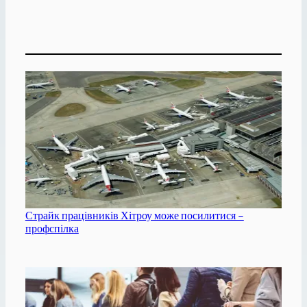
Страйк працівників Хітроу може посилитися –
профспілка