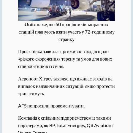
Unite каже, що 50 працівників заправних
станцій планують взяти участь у 72-годинному
страйку
Профспілка заявила, що вживає заходів щодо
«різкого скорочення» терену та умов для нових
співробітників із січня.
Аеропорт Хітроу заявляє, що вживає заходів на
випадок надзвичайних ситуацій, якщо протести
триватимуть.
AFS попросили прокоментувати.
Компанія є спільним підприємством із такими
партнерами, як BP, Total Energies, Q8 Aviation і
Valero Energy.