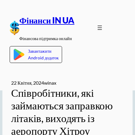
Перейти
до
Фінанси IN UA
вмісту
Фінансова підтримка онлайн
Завантажити
Android додаток
22 Квітня, 2024
winax
Співробітники, які
займаються заправкою
літаків, виходять із
аеропорту Хітроу