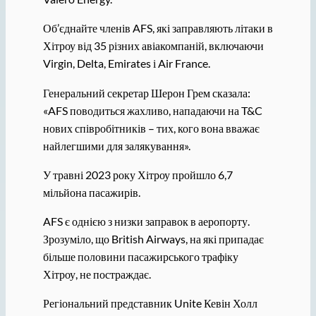
Об’єднайте членів AFS, які заправляють літаки в
Хітроу від 35 різних авіакомпаній, включаючи
Virgin, Delta, Emirates і Air France.
Генеральний секретар Шерон Грем сказала:
«AFS поводиться жахливо, нападаючи на T&C
нових співробітників – тих, кого вона вважає
найлегшими для залякування».
У травні 2023 року Хітроу пройшло 6,7
мільйона пасажирів.
AFS є однією з низки заправок в аеропорту.
Зрозуміло, що British Airways, на які припадає
більше половини пасажирського трафіку
Хітроу, не постраждає.
Регіональний представник Unite Кевін Холл