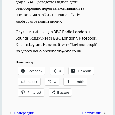
додав: «AFS доведеться відповідати
безпосередньо перед авіакомпаніями та
пасажирами за збої, спричинені їхніми
необґрунтованими діями».
Слухайте найкраще з BBC Radio London на
Sounds і слідкуйте за BBC London у Facebook,
X та Instagram. Надсилайте свої ідеї для історій
на адресу hello.bbclondon@bbc.co.uk
Поширити це:
Facebook
X
LinkedIn
Reddit
X
Tumblr
Pinterest
Більше
«
Попередній
Наступний
»