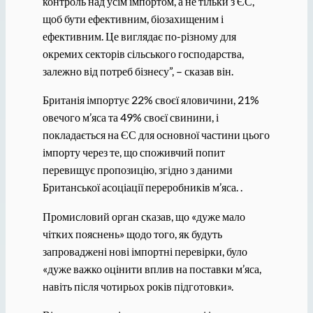
контроль над усім імпортом, а не тільки з ЄС,
щоб бути ефективним, біозахищеним і
ефективним. Це виглядає по-різному для
окремих секторів сільського господарства,
залежно від потреб бізнесу”, – сказав він.
Британія імпортує 22% своєї яловичини, 21%
овечого м’яса та 49% своєї свинини, і
покладається на ЄС для основної частини цього
імпорту через те, що споживчий попит
перевищує пропозицію, згідно з даними
Британської асоціації переробників м’яса. .
Промисловий орган сказав, що «дуже мало
чітких пояснень» щодо того, як будуть
запроваджені нові імпортні перевірки, було
«дуже важко оцінити вплив на поставки м’яса,
навіть після чотирьох років підготовки».