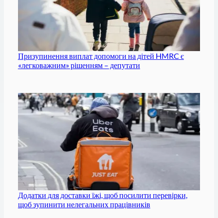
Призупинення виплат допомоги на дітей HMRC є
«легковажним» рішенням – депутати
Додатки для доставки їжі, щоб посилити перевірки,
щоб зупинити нелегальних працівників