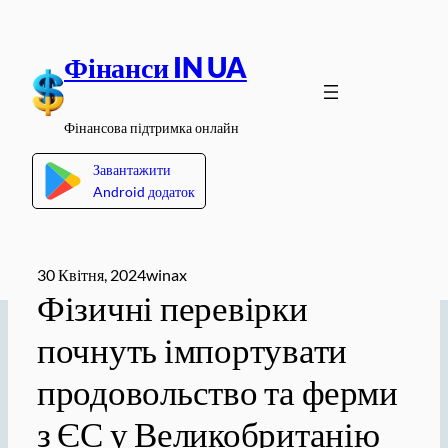
Перейти
до
Фінанси IN UA
вмісту
Фінансова підтримка онлайн
Завантажити
Android додаток
30 Квітня, 2024
winax
Фізичні перевірки
почнуть імпортувати
продовольство та ферми
з ЄС у Великобританію