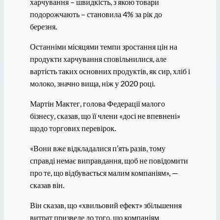
харчування – швидкість, з якою товари
подорожчають – становила 4% за рік до
березня.
Останніми місяцями темпи зростання цін на
продукти харчування сповільнилися, але
вартість таких основних продуктів, як сир, хліб і
молоко, значно вища, ніж у 2020 році.
Мартін Мактег, голова Федерації малого
бізнесу, сказав, що її члени «досі не впевнені»
щодо торгових перевірок.
«Вони вже відкладалися п’ять разів, тому
справді немає виправдання, щоб не повідомити
про те, що відбувається малим компаніям», —
сказав він.
Він сказав, що «хвильовий ефект» збільшення
витрат призведе до того, що компаніям