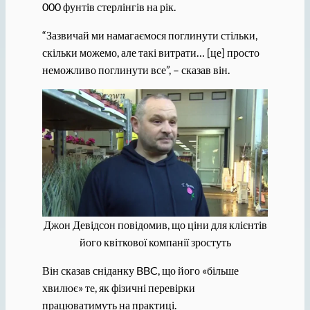
000 фунтів стерлінгів на рік.
“Зазвичай ми намагаємося поглинути стільки,
скільки можемо, але такі витрати… [це] просто
неможливо поглинути все”, – сказав він.
Джон Девідсон повідомив, що ціни для клієнтів
його квіткової компанії зростуть
Він сказав сніданку BBC, що його «більше
хвилює» те, як фізичні перевірки
працюватимуть на практиці.