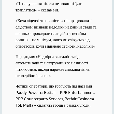
«Ці порушення ніколи не повинні були
траплятися», – сказав він.
«Хоча ліцензіати повністю співпрацювали зі
слідством, визнали недоліки на ранній стадії та
швидко впровадили план дій, ця негайна
реакція – це мінімум, якого ми очікуємо від
операторів, коли виявлено серйозні недоліки».
Пірс додав: «Надмірна залежність від
автоматизації та невтручання за наявності
чітких ознак шкоди наражає споживачів на
непотрібний ризик».
Чотири оператори, що торгують під назвами
Paddy Power та Betfair – PPB Entertainment,
PPB Counterparty Services, Betfair Casino та
TSE Malta – сплатять гроші в рамках угоди.