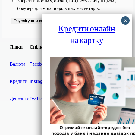
Зберегти моє ім’я, e-mail, та адресу сайту в цьому
браузері для моїх подальших коментарів.
Кредити онлайн
на картку
Завантажити
Лінки
Спілки
Android додаток
Валюта
Facebook
Кредити
Instagram
Депозити
Twitter
Фінанси IN UA
вулиця Хрещатик, 14