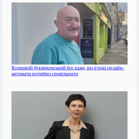
Колишній букмекерський бос каже, що ігрові онлайн-
автомати потрібно сповільнити