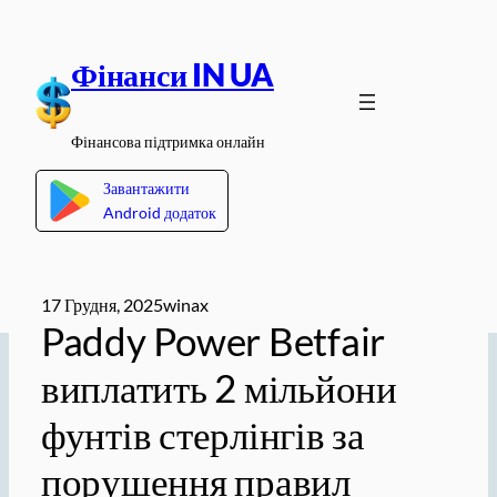
Перейти
до
Фінанси IN UA
вмісту
Фінансова підтримка онлайн
Завантажити
Android додаток
17 Грудня, 2025
winax
Paddy Power Betfair
виплатить 2 мільйони
фунтів стерлінгів за
порушення правил