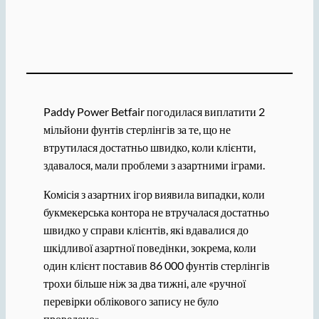
Paddy Power Betfair погодилася виплатити 2
мільйони фунтів стерлінгів за те, що не
втрутилася достатньо швидко, коли клієнти,
здавалося, мали проблеми з азартними іграми.
Комісія з азартних ігор виявила випадки, коли
букмекерська контора не втручалася достатньо
швидко у справи клієнтів, які вдавалися до
шкідливої ​​азартної поведінки, зокрема, коли
один клієнт поставив 86 000 фунтів стерлінгів
трохи більше ніж за два тижні, але «ручної
перевірки облікового запису не було
проведено».