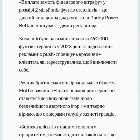
«Виплата замість фінансового штрафу» у
розмірі 2 мільйонів фунтів стерлінгів – це
другий випадок за два роки, коли Paddy Power
Betfair зіткнулася з діями регулятора.
Компанії було наказано сплатити 490 000
фунтів стерлінгів у 2023 році за надсилання
рекламних push-сповіщень вразливим
клієнтам, які зареєструвалися, щоб виключити
себе.
Речник британського та ірландського бізнесу
Flutter заявив: «Flutter неймовірно серйозно
ставиться до своїх обов’язків щодо
безпечнішого азартного ігор, і ми твердо
віримо, що є лідерами галузі у захисті гравців.
«Безпека клієнтів є нашим головним
пріоритетом, і немає жодних натяків на те, що