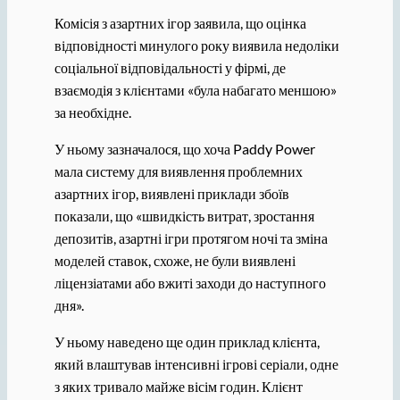
Комісія з азартних ігор заявила, що оцінка
відповідності минулого року виявила недоліки
соціальної відповідальності у фірмі, де
взаємодія з клієнтами «була набагато меншою»
за необхідне.
У ньому зазначалося, що хоча Paddy Power
мала систему для виявлення проблемних
азартних ігор, виявлені приклади збоїв
показали, що «швидкість витрат, зростання
депозитів, азартні ігри протягом ночі та зміна
моделей ставок, схоже, не були виявлені
ліцензіатами або вжиті заходи до наступного
дня».
У ньому наведено ще один приклад клієнта,
який влаштував інтенсивні ігрові серіали, одне
з яких тривало майже вісім годин. Клієнт